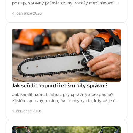
postup, správný průměr struny, rozdíly mezi hlavami a
tipy pro delší životnost.
4. července 2026
Jak seřídit napnutí řetězu pily správně
Jak seřídit napnutí řetězu pily správně a bezpečně?
Zjistěte správný postup, časté chyby i to, kdy už je čas
na servis pily.
2. července 2026