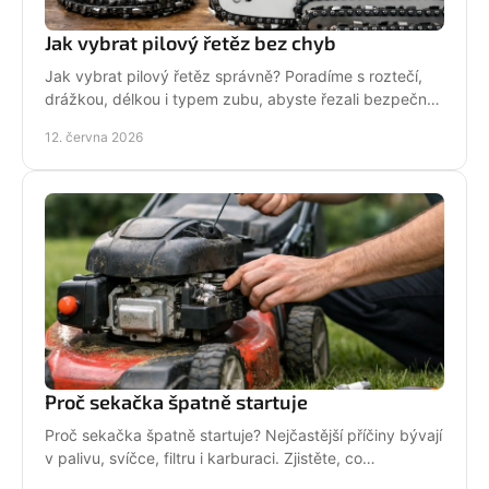
Jak vybrat pilový řetěz bez chyb
Jak vybrat pilový řetěz správně? Poradíme s roztečí,
drážkou, délkou i typem zubu, abyste řezali bezpečně,
rychle a bez zbytečných chyb.
12. června 2026
Proč sekačka špatně startuje
Proč sekačka špatně startuje? Nejčastější příčiny bývají
v palivu, svíčce, filtru i karburaci. Zjistěte, co
zkontrolovat nejdřív.