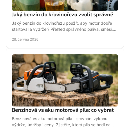
Jaký benzín do křovinořezu zvolit správně
Jaký benzín do křovinořezu použít, aby motor dobře
startoval a vydržel? Přehled správného paliva, směsi,
oleje i častých chyb.
28. června 2026
Benzínová vs aku motorová pila: co vybrat
Benzínová vs aku motorová pila - srovnání výkonu,
výdrže, údržby i ceny. Zjistěte, která pila se hodí na