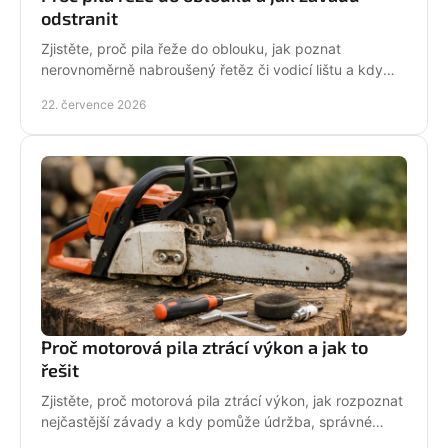
odstranit
Zjistěte, proč pila řeže do oblouku, jak poznat
nerovnoměrně nabroušený řetěz či vodicí lištu a kdy
závadu svěřit odbornému servisu co nejdřív.
22. července 2026
Proč motorová pila ztrácí výkon a jak to
řešit
Zjistěte, proč motorová pila ztrácí výkon, jak rozpoznat
nejčastější závady a kdy pomůže údržba, správné
palivo nebo odborný servis pro spolehlivý řez.