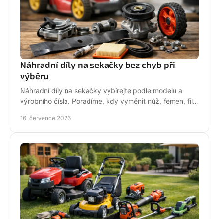
Náhradní díly na sekačky bez chyb při
výběru
Náhradní díly na sekačky vybírejte podle modelu a
výrobního čísla. Poradíme, kdy vyměnit nůž, řemen, filtr
i pojezd a jak předejít poruše při údržbě.
16. července 2026