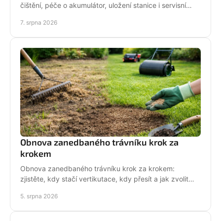
čištění, péče o akumulátor, uložení stanice i servisní
kontrola před zimou bez zbytečných rizik doma.
7. srpna 2026
Obnova zanedbaného trávníku krok za
krokem
Obnova zanedbaného trávníku krok za krokem:
zjistěte, kdy stačí vertikutace, kdy přesít a jak zvolit
techniku pro hustý, odolný porost bez zbytečných
5. srpna 2026
chyb