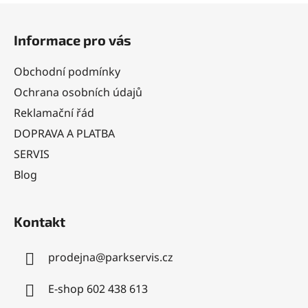
Z
á
Informace pro vás
p
a
Obchodní podmínky
t
Ochrana osobních údajů
í
Reklamační řád
DOPRAVA A PLATBA
SERVIS
Blog
Kontakt
prodejna
@
parkservis.cz
E-shop 602 438 613