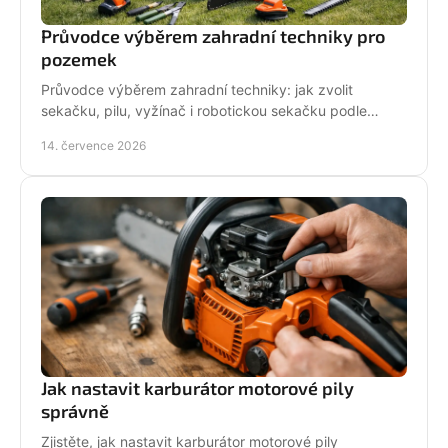
Průvodce výběrem zahradní techniky pro
pozemek
Průvodce výběrem zahradní techniky: jak zvolit
sekačku, pilu, vyžínač i robotickou sekačku podle
pozemku, výkonu, pohodlí a servisu a dlouhodobé
14. července 2026
podpory.
Jak nastavit karburátor motorové pily
správně
Zjistěte, jak nastavit karburátor motorové pily