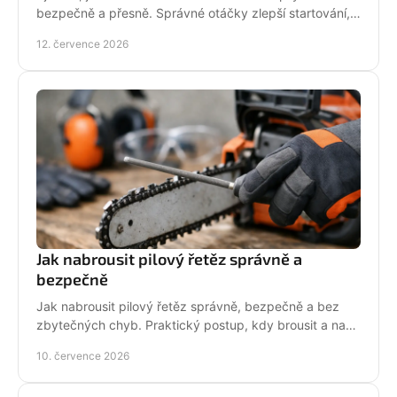
bezpečně a přesně. Správné otáčky zlepší startování,
výkon řezu a životnost motoru při práci v provozu.
12. července 2026
Jak nabrousit pilový řetěz správně a
bezpečně
Jak nabrousit pilový řetěz správně, bezpečně a bez
zbytečných chyb. Praktický postup, kdy brousit a na
co si dát pozor při údržbě pily.
10. července 2026