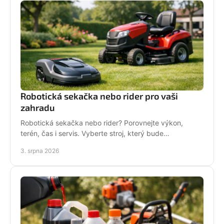
Robotická sekačka nebo rider pro vaši
zahradu
Robotická sekačka nebo rider? Porovnejte výkon,
terén, čas i servis. Vyberte stroj, který bude
dlouhodobě fungovat na vaší zahradě pro každou
3. srpna 2026
sezónu.