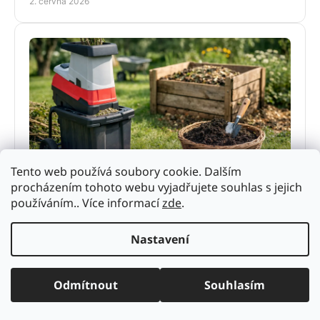
2. června 2026
Tento web používá soubory cookie. Dalším
Drtič větví na kompost: jak vybrat správně
procházením tohoto webu vyjadřujete souhlas s jejich
Drtič větví na kompost urychlí úklid zahrady i zrání
používáním.. Více informací
zde
.
kompostu. Poradíme, jak vybrat výkon, typ nožů a stroj
pro běžné i náročné použití.
1. června 2026
Nastavení
Odmítnout
Souhlasím