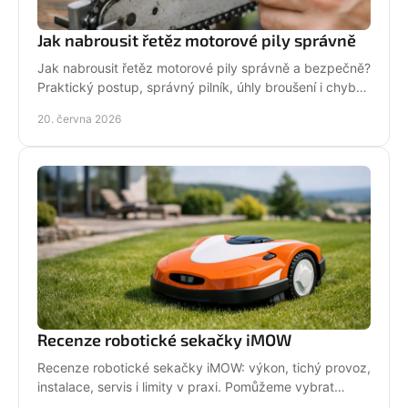
Jak nabrousit řetěz motorové pily správně
Jak nabrousit řetěz motorové pily správně a bezpečně?
Praktický postup, správný pilník, úhly broušení i chyby,
které zkracují životnost.
20. června 2026
Recenze robotické sekačky iMOW
Recenze robotické sekačky iMOW: výkon, tichý provoz,
instalace, servis i limity v praxi. Pomůžeme vybrat
model pro vaši zahradu.