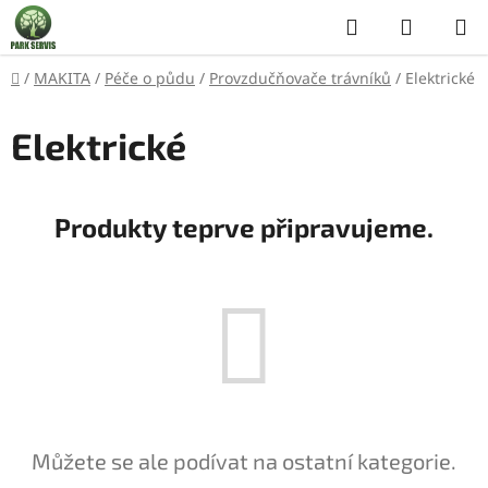
Přejít
Hledat
NÁKUP
na
KOŠÍK
obsah
Domů
/
MAKITA
/
Péče o půdu
/
Provzdučňovače trávníků
/
Elektrické
Elektrické
Produkty teprve připravujeme.
Můžete se ale podívat na ostatní kategorie.