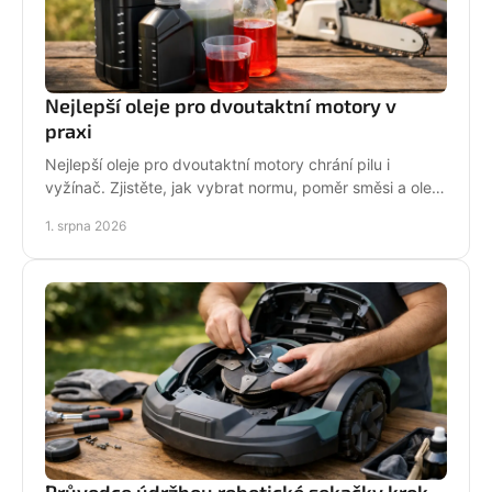
Nejlepší oleje pro dvoutaktní motory v
praxi
Nejlepší oleje pro dvoutaktní motory chrání pilu i
vyžínač. Zjistěte, jak vybrat normu, poměr směsi a olej
podle práce stroje pro spolehlivější provoz.
1. srpna 2026
Průvodce údržbou robotické sekačky krok