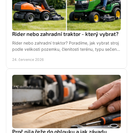
Rider nebo zahradní traktor - který vybrat?
Rider nebo zahradní traktor? Poradíme, jak vybrat stroj
podle velikosti pozemku, členitosti terénu, typu sečení
a požadavků na servis a příslušenství.
24. července 2026
Proč pila řeže do oblouku a jak závadu