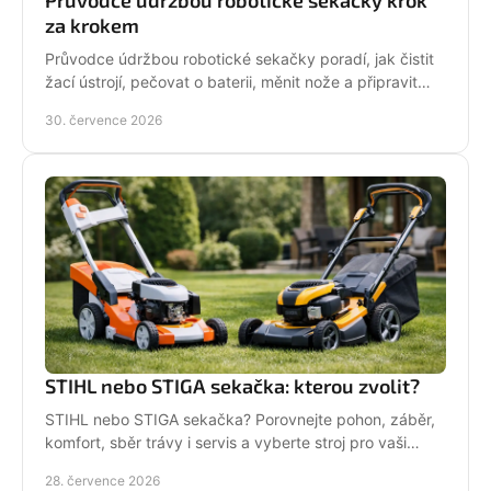
za krokem
Průvodce údržbou robotické sekačky poradí, jak čistit
žací ústrojí, pečovat o baterii, měnit nože a připravit
stroj na zimní odstávku v celé sezoně.
30. července 2026
STIHL nebo STIGA sekačka: kterou zvolit?
STIHL nebo STIGA sekačka? Porovnejte pohon, záběr,
komfort, sběr trávy i servis a vyberte stroj pro vaši
zahradu.
28. července 2026