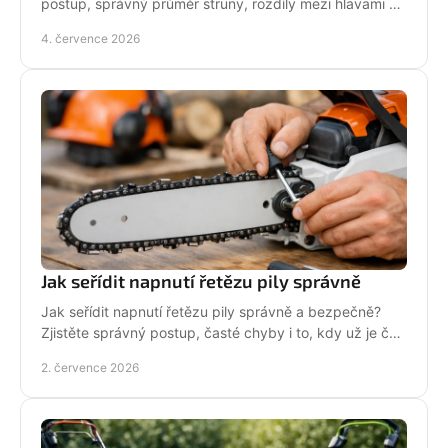
postup, správný průměr struny, rozdíly mezi hlavami a
tipy pro delší životnost.
4. července 2026
Jak seřídit napnutí řetězu pily správně
Jak seřídit napnutí řetězu pily správně a bezpečně?
Zjistěte správný postup, časté chyby i to, kdy už je čas
na servis pily.
2. července 2026