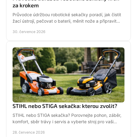
za krokem
Průvodce údržbou robotické sekačky poradí, jak čistit
žací ústrojí, pečovat o baterii, měnit nože a připravit
stroj na zimní odstávku v celé sezoně.
30. července 2026
STIHL nebo STIGA sekačka: kterou zvolit?
STIHL nebo STIGA sekačka? Porovnejte pohon, záběr,
komfort, sběr trávy i servis a vyberte stroj pro vaši
zahradu.
28. července 2026