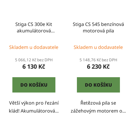
Stiga CS 300e Kit
Stiga CS 545 benzínová
akumulátorová
motorová pila
motorová pila (vč. 2x 4
Ah baterií)
Skladem u dodavatele
Skladem u dodavatele
5 066,12 Kč bez DPH
5 148,76 Kč bez DPH
6 130 Kč
6 230 Kč
DO KOŠÍKU
DO KOŠÍKU
Větší výkon pro řezání
Řetězová pila se
klád! Akumulátorová...
zážehovým motorem o...