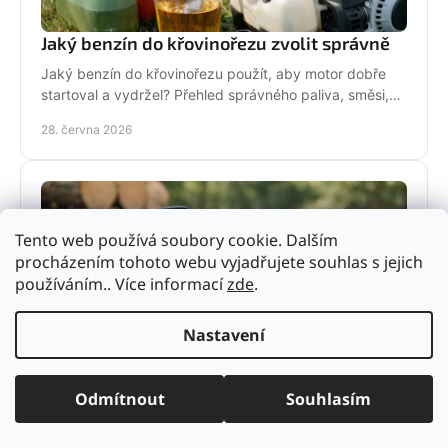
Jaký benzín do křovinořezu zvolit správně
Jaký benzín do křovinořezu použít, aby motor dobře
startoval a vydržel? Přehled správného paliva, směsi,
oleje i častých chyb.
28. června 2026
Tento web používá soubory cookie. Dalším
procházením tohoto webu vyjadřujete souhlas s jejich
používáním.. Více informací
zde
.
Nastavení
Benzínová vs aku motorová pila: co vybrat
Odmítnout
Souhlasím
Benzínová vs aku motorová pila - srovnání výkonu,
výdrže, údržby i ceny. Zjistěte, která pila se hodí na
zahradu, sad i náročné řezání.