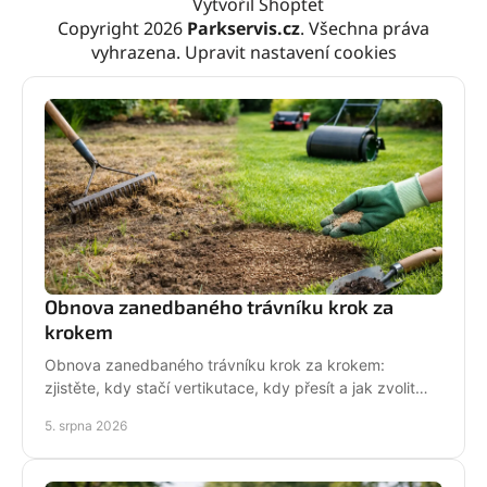
Vytvořil Shoptet
Copyright 2026
Parkservis.cz
. Všechna práva
vyhrazena.
Upravit nastavení cookies
Obnova zanedbaného trávníku krok za
krokem
Obnova zanedbaného trávníku krok za krokem:
zjistěte, kdy stačí vertikutace, kdy přesít a jak zvolit
techniku pro hustý, odolný porost bez zbytečných
5. srpna 2026
chyb