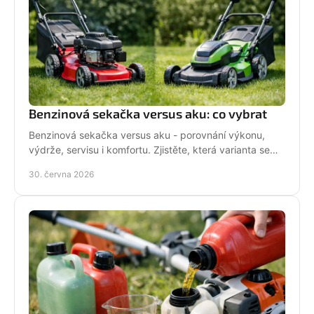
Benzinová sekačka versus aku: co vybrat
Benzinová sekačka versus aku - porovnání výkonu,
výdrže, servisu i komfortu. Zjistěte, která varianta se
hodí pro vaši zahradu a práci.
30. června 2026