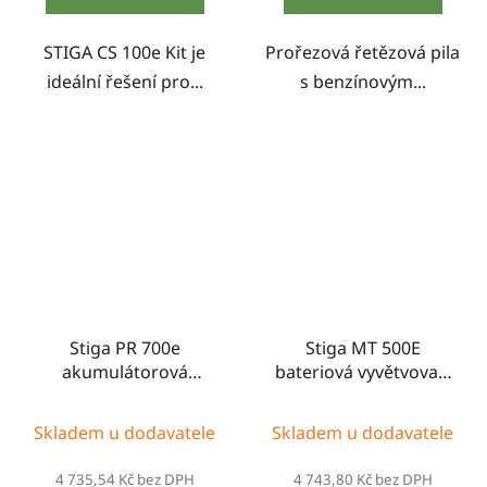
STIGA CS 100e Kit je
Prořezová řetězová pila
ideální řešení pro...
s benzínovým...
Stiga PR 700e
Stiga MT 500E
akumulátorová
bateriová vyvětvovací
motorová pila
pila
Skladem u dodavatele
Skladem u dodavatele
4 735,54 Kč bez DPH
4 743,80 Kč bez DPH