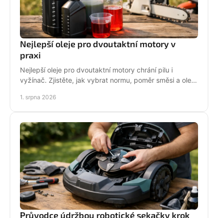
Nejlepší oleje pro dvoutaktní motory v
praxi
Nejlepší oleje pro dvoutaktní motory chrání pilu i
vyžínač. Zjistěte, jak vybrat normu, poměr směsi a olej
podle práce stroje pro spolehlivější provoz.
1. srpna 2026
Průvodce údržbou robotické sekačky krok