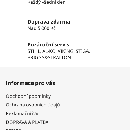
Každý všední den
y
v
ý
Doprava zdarma
p
Nad 5 000 Kč
i
s
u
Pozáruční servis
STIHL, AL-KO, VIKING, STIGA,
BRIGGS&STRATTON
Z
á
Informace pro vás
p
a
Obchodní podmínky
t
Ochrana osobních údajů
í
Reklamační řád
DOPRAVA A PLATBA