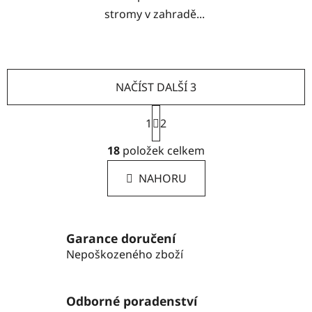
stromy v zahradě...
NAČÍST DALŠÍ 3
S
1
2
t
r
O
18
položek celkem
á
v
n
l
k
NAHORU
á
o
d
v
a
á
n
c
Garance doručení
í
í
Nepoškozeného zboží
p
r
v
Odborné poradenství
k