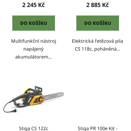
ů
2 245 Kč
2 885 Kč
DO KOŠÍKU
DO KOŠÍKU
Multifunkční nástroj
Elektrická řetězová pila
napájený
CS 118c, poháněná...
akumulátorem...
Stiga CS 122c
Stiga PR 100e Kit -