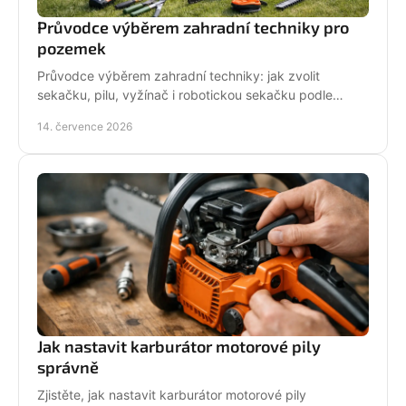
Průvodce výběrem zahradní techniky pro
pozemek
Průvodce výběrem zahradní techniky: jak zvolit
sekačku, pilu, vyžínač i robotickou sekačku podle
pozemku, výkonu, pohodlí a servisu a dlouhodobé
14. července 2026
podpory.
Jak nastavit karburátor motorové pily
správně
Zjistěte, jak nastavit karburátor motorové pily