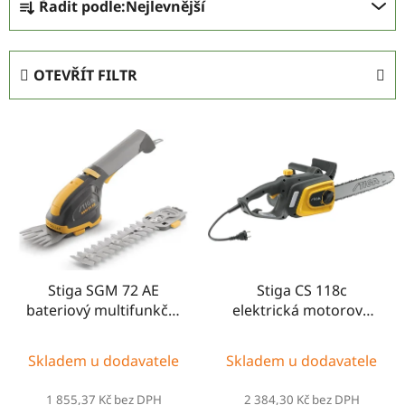
Řadit podle:
Nejlevnější
a
z
e
OTEVŘÍT FILTR
n
í
V
p
ý
r
p
o
i
d
s
u
p
k
r
t
Stiga SGM 72 AE
Stiga CS 118c
o
ů
bateriový multifunkční
elektrická motorová
d
nástroj
pila
u
Skladem u dodavatele
Skladem u dodavatele
k
t
1 855,37 Kč bez DPH
2 384,30 Kč bez DPH