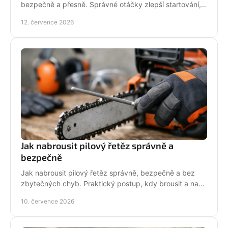
bezpečně a přesně. Správné otáčky zlepší startování,
výkon řezu a životnost motoru při práci v provozu.
12. července 2026
Jak nabrousit pilový řetěz správně a
bezpečně
Jak nabrousit pilový řetěz správně, bezpečně a bez
zbytečných chyb. Praktický postup, kdy brousit a na
co si dát pozor při údržbě pily.
10. července 2026