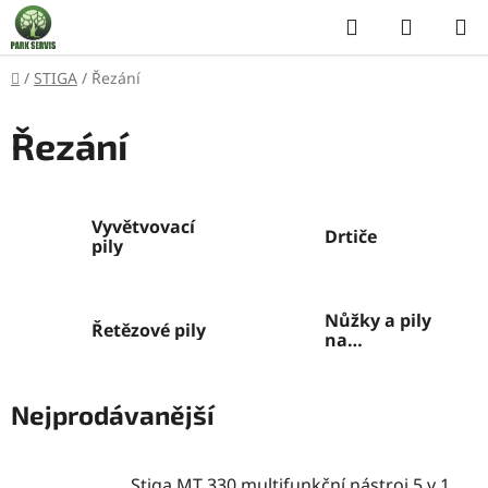
Přejít
Hledat
NÁKUP
na
KOŠÍK
obsah
Domů
/
STIGA
/
Řezání
Řezání
Vyvětvovací
Drtiče
pily
Nůžky a pily
Řetězové pily
na
prořezávání
Nejprodávanější
Stiga MT 330 multifunkční nástroj 5 v 1