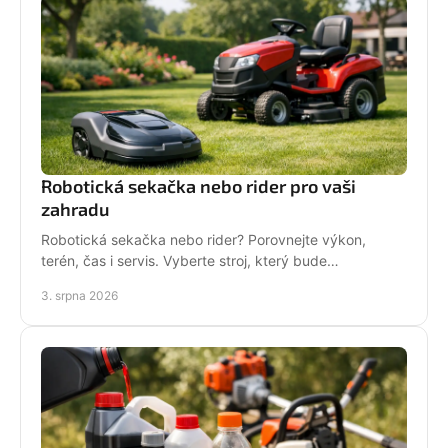
Robotická sekačka nebo rider pro vaši
zahradu
Robotická sekačka nebo rider? Porovnejte výkon,
terén, čas i servis. Vyberte stroj, který bude
dlouhodobě fungovat na vaší zahradě pro každou
3. srpna 2026
sezónu.