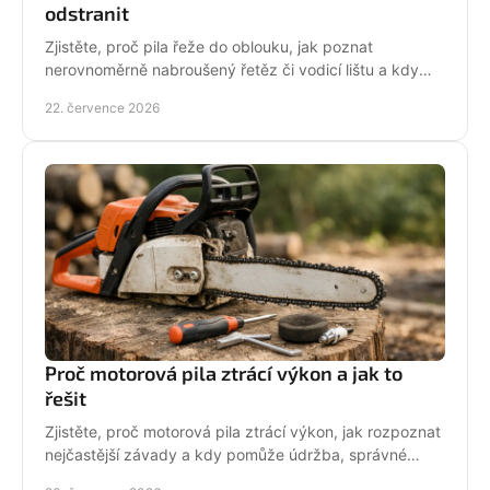
odstranit
Zjistěte, proč pila řeže do oblouku, jak poznat
nerovnoměrně nabroušený řetěz či vodicí lištu a kdy
závadu svěřit odbornému servisu co nejdřív.
22. července 2026
Proč motorová pila ztrácí výkon a jak to
řešit
Zjistěte, proč motorová pila ztrácí výkon, jak rozpoznat
nejčastější závady a kdy pomůže údržba, správné
palivo nebo odborný servis pro spolehlivý řez.