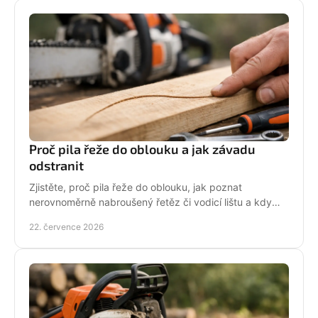
Proč pila řeže do oblouku a jak závadu
odstranit
Zjistěte, proč pila řeže do oblouku, jak poznat
nerovnoměrně nabroušený řetěz či vodicí lištu a kdy
závadu svěřit odbornému servisu co nejdřív.
22. července 2026