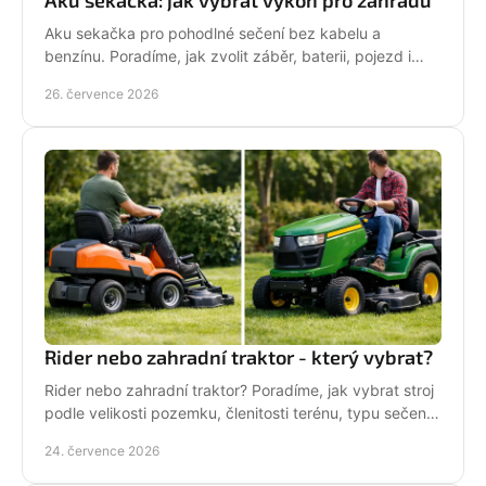
Aku sekačka pro pohodlné sečení bez kabelu a
benzínu. Poradíme, jak zvolit záběr, baterii, pojezd i
správné servisní zázemí pro vaši zahradu každý týden.
26. července 2026
Rider nebo zahradní traktor - který vybrat?
Rider nebo zahradní traktor? Poradíme, jak vybrat stroj
podle velikosti pozemku, členitosti terénu, typu sečení
a požadavků na servis a příslušenství.
24. července 2026