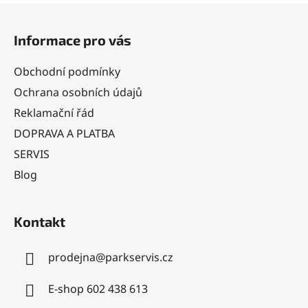
Z
á
Informace pro vás
p
a
Obchodní podmínky
t
Ochrana osobních údajů
í
Reklamační řád
DOPRAVA A PLATBA
SERVIS
Blog
Kontakt
prodejna
@
parkservis.cz
E-shop 602 438 613