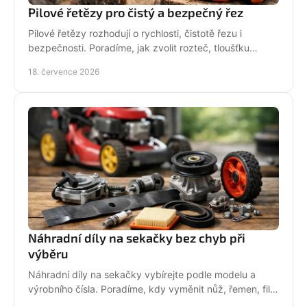
Pilové řetězy pro čistý a bezpečný řez
Pilové řetězy rozhodují o rychlosti, čistotě řezu i
bezpečnosti. Poradíme, jak zvolit rozteč, tloušťku
vodicího článku a správnou údržbu pro vaši pilu.
18. července 2026
Náhradní díly na sekačky bez chyb při
výběru
Náhradní díly na sekačky vybírejte podle modelu a
výrobního čísla. Poradíme, kdy vyměnit nůž, řemen, filtr
i pojezd a jak předejít poruše při údržbě.