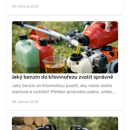
hodí pro vaši zahradu a práci.
30. června 2026
Jaký benzín do křovinořezu zvolit správně
Jaký benzín do křovinořezu použít, aby motor dobře
startoval a vydržel? Přehled správného paliva, směsi,
oleje i častých chyb.
28. června 2026