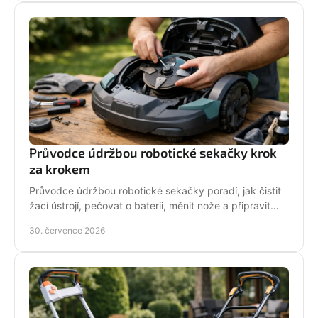
Průvodce údržbou robotické sekačky krok
za krokem
Průvodce údržbou robotické sekačky poradí, jak čistit
žací ústrojí, pečovat o baterii, měnit nože a připravit
stroj na zimní odstávku v celé sezoně.
30. července 2026