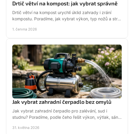
Drtič větví na kompost: jak vybrat správně
Drtič větví na kompost urychlí úklid zahrady i zrání
kompostu. Poradíme, jak vybrat výkon, typ nožů a stroj
pro běžné i náročné použití.
1. června 2026
Jak vybrat zahradní čerpadlo bez omylů
Jak vybrat zahradní čerpadlo pro zalévání, sud i
studnu? Poradíme, podle čeho řešit výkon, výtlak, sání,
typ vody a provoz bez chyb.
31. května 2026