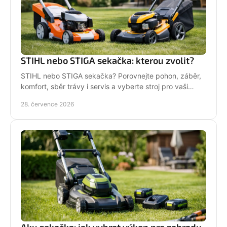
STIHL nebo STIGA sekačka: kterou zvolit?
STIHL nebo STIGA sekačka? Porovnejte pohon, záběr,
komfort, sběr trávy i servis a vyberte stroj pro vaši
zahradu.
28. července 2026
Aku sekačka: jak vybrat výkon pro zahradu