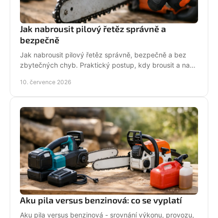
Jak nabrousit pilový řetěz správně a
bezpečně
Jak nabrousit pilový řetěz správně, bezpečně a bez
zbytečných chyb. Praktický postup, kdy brousit a na
co si dát pozor při údržbě pily.
10. července 2026
Aku pila versus benzinová: co se vyplatí
Aku pila versus benzinová - srovnání výkonu, provozu,