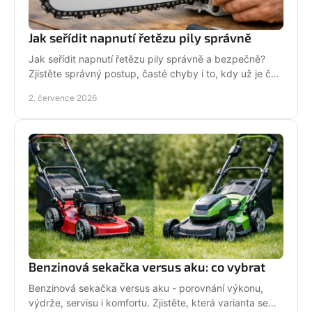
Jak seřídit napnutí řetězu pily správně
Jak seřídit napnutí řetězu pily správně a bezpečně?
Zjistěte správný postup, časté chyby i to, kdy už je čas
na servis pily.
2. července 2026
Benzinová sekačka versus aku: co vybrat
Benzinová sekačka versus aku - porovnání výkonu,
výdrže, servisu i komfortu. Zjistěte, která varianta se