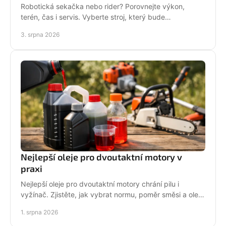
Robotická sekačka nebo rider? Porovnejte výkon,
terén, čas i servis. Vyberte stroj, který bude
dlouhodobě fungovat na vaší zahradě pro každou
3. srpna 2026
sezónu.
Nejlepší oleje pro dvoutaktní motory v
praxi
Nejlepší oleje pro dvoutaktní motory chrání pilu i
vyžínač. Zjistěte, jak vybrat normu, poměr směsi a olej
podle práce stroje pro spolehlivější provoz.
1. srpna 2026