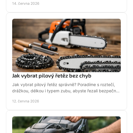
14. června 2026
Jak vybrat pilový řetěz bez chyb
Jak vybrat pilový řetěz správně? Poradíme s roztečí,
drážkou, délkou i typem zubu, abyste řezali bezpečně,
rychle a bez zbytečných chyb.
12. června 2026