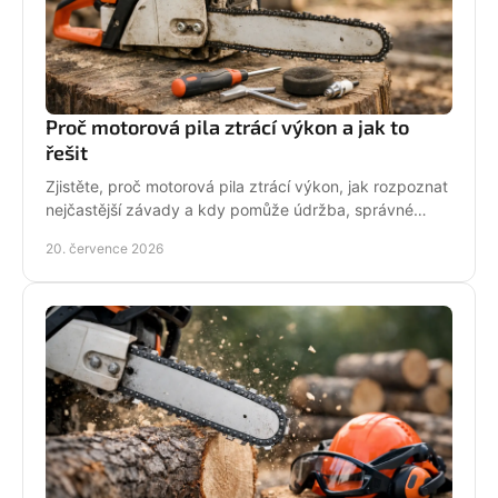
Proč motorová pila ztrácí výkon a jak to
řešit
Zjistěte, proč motorová pila ztrácí výkon, jak rozpoznat
nejčastější závady a kdy pomůže údržba, správné
palivo nebo odborný servis pro spolehlivý řez.
20. července 2026