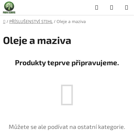
Přejít
Hledat
NÁKUP
na
KOŠÍK
obsah
Domů
/
PŘÍSLUŠENSTVÍ STIHL
/
Oleje a maziva
Oleje a maziva
Produkty teprve připravujeme.
Můžete se ale podívat na ostatní kategorie.