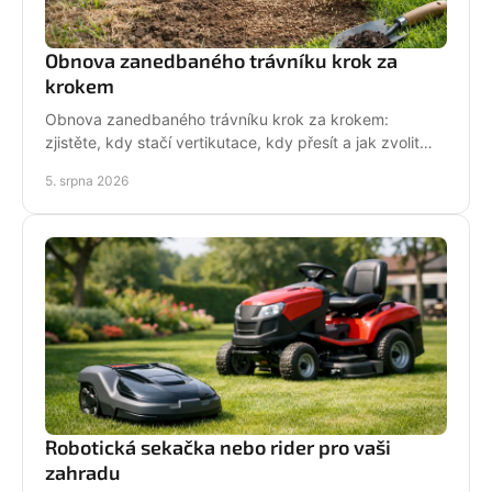
Obnova zanedbaného trávníku krok za
krokem
Obnova zanedbaného trávníku krok za krokem:
zjistěte, kdy stačí vertikutace, kdy přesít a jak zvolit
techniku pro hustý, odolný porost bez zbytečných
5. srpna 2026
chyb
Robotická sekačka nebo rider pro vaši
zahradu