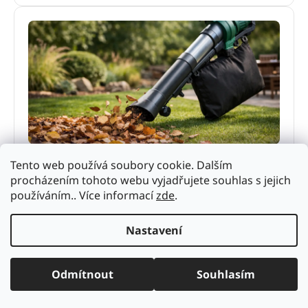
Jak vybrat zahradní vysavač na listí
Tento web používá soubory cookie. Dalším
Zahradní vysavač na listí usnadní podzimní úklid.
procházením tohoto webu vyjadřujete souhlas s jejich
Poradíme, jak vybrat správný výkon, pohon, objem
používáním.. Více informací
zde
.
vaku i funkce pro vaši zahradu.
30. května 2026
Nastavení
Odmítnout
Souhlasím