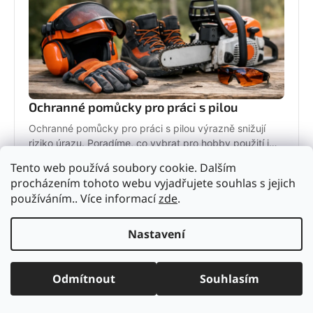
Ochranné pomůcky pro práci s pilou
Ochranné pomůcky pro práci s pilou výrazně snižují
riziko úrazu. Poradíme, co vybrat pro hobby použití i
pravidelnou práci v terénu.
Tento web používá soubory cookie. Dalším
2. června 2026
procházením tohoto webu vyjadřujete souhlas s jejich
používáním.. Více informací
zde
.
Nastavení
Odmítnout
Souhlasím