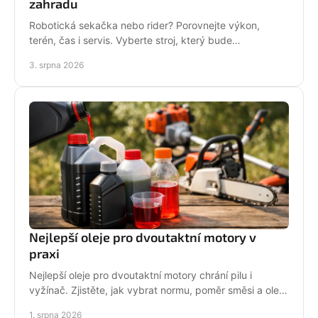
zahradu
Robotická sekačka nebo rider? Porovnejte výkon,
terén, čas i servis. Vyberte stroj, který bude
dlouhodobě fungovat na vaší zahradě pro každou
3. srpna 2026
sezónu.
Nejlepší oleje pro dvoutaktní motory v
praxi
Nejlepší oleje pro dvoutaktní motory chrání pilu i
vyžínač. Zjistěte, jak vybrat normu, poměr směsi a olej
podle práce stroje pro spolehlivější provoz.
1. srpna 2026