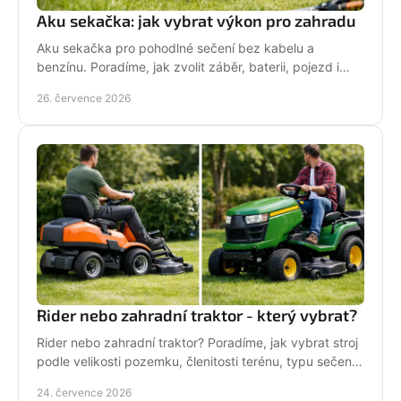
Aku sekačka: jak vybrat výkon pro zahradu
Aku sekačka pro pohodlné sečení bez kabelu a
benzínu. Poradíme, jak zvolit záběr, baterii, pojezd i
správné servisní zázemí pro vaši zahradu každý týden.
26. července 2026
Rider nebo zahradní traktor - který vybrat?
Rider nebo zahradní traktor? Poradíme, jak vybrat stroj
podle velikosti pozemku, členitosti terénu, typu sečení
a požadavků na servis a příslušenství.
24. července 2026