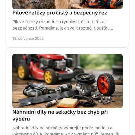
Pilové řetězy pro čistý a bezpečný řez
Pilové řetězy rozhodují o rychlosti, čistotě řezu i
bezpečnosti. Poradíme, jak zvolit rozteč, tloušťku
vodicího článku a správnou údržbu pro vaši pilu.
18. července 2026
Náhradní díly na sekačky bez chyb při
výběru
Náhradní díly na sekačky vybírejte podle modelu a
výrobního čísla. Poradíme, kdy vyměnit nůž, řemen, filtr