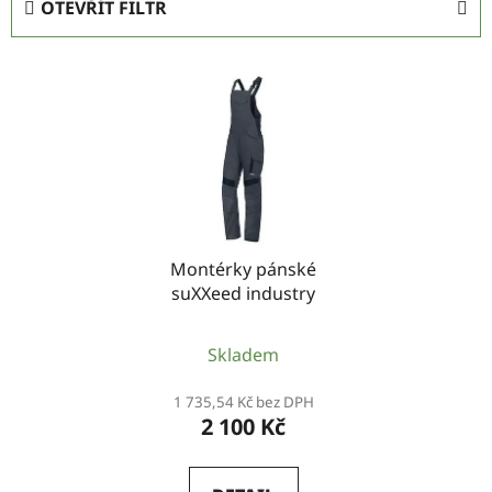
OTEVŘÍT FILTR
n
í
V
p
ý
r
p
o
i
d
s
u
p
k
r
t
Montérky pánské
o
ů
suXXeed industry
d
u
Skladem
k
t
1 735,54 Kč bez DPH
ů
2 100 Kč