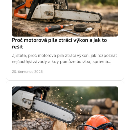
Proč motorová pila ztrácí výkon a jak to
řešit
Zjistěte, proč motorová pila ztrácí výkon, jak rozpoznat
nejčastější závady a kdy pomůže údržba, správné
palivo nebo odborný servis pro spolehlivý řez.
20. července 2026