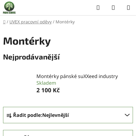
Přejít
Hledat
NÁKUP
na
KOŠÍK
obsah
Domů
/
UVEX pracovní oděvy
/
Montérky
Montérky
Nejprodávanější
Montérky pánské suXXeed industry
Skladem
2 100 Kč
Ř
Řadit podle:
Nejlevnější
a
z
e