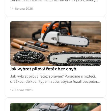
baterii, servis i funkce navíc.
14. června 2026
Jak vybrat pilový řetěz bez chyb
Jak vybrat pilový řetěz správně? Poradíme s roztečí,
drážkou, délkou i typem zubu, abyste řezali bezpečně,
rychle a bez zbytečných chyb.
12. června 2026