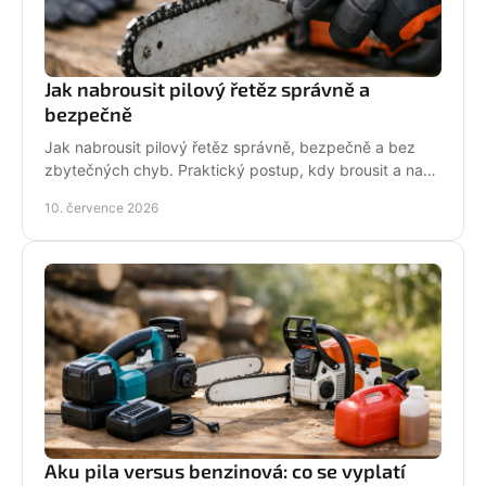
Jak nabrousit pilový řetěz správně a
bezpečně
Jak nabrousit pilový řetěz správně, bezpečně a bez
zbytečných chyb. Praktický postup, kdy brousit a na
co si dát pozor při údržbě pily.
10. července 2026
Aku pila versus benzinová: co se vyplatí