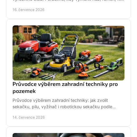
i pojezd a jak předejít poruše při údržbě.
16. července 2026
Průvodce výběrem zahradní techniky pro
pozemek
Průvodce výběrem zahradní techniky: jak zvolit
sekačku, pilu, vyžínač i robotickou sekačku podle
pozemku, výkonu, pohodlí a servisu a dlouhodobé
14. července 2026
podpory.