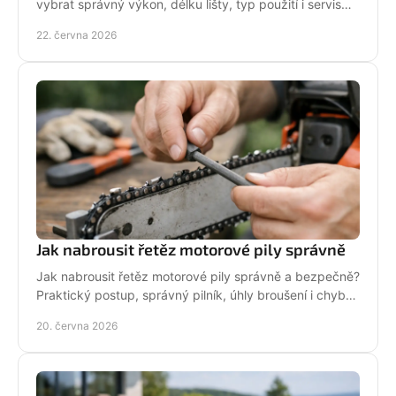
vybrat správný výkon, délku lišty, typ použití i servis
pro dlouhou životnost.
22. června 2026
Jak nabrousit řetěz motorové pily správně
Jak nabrousit řetěz motorové pily správně a bezpečně?
Praktický postup, správný pilník, úhly broušení i chyby,
které zkracují životnost.
20. června 2026