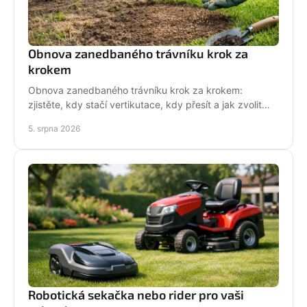
Obnova zanedbaného trávníku krok za
krokem
Obnova zanedbaného trávníku krok za krokem:
zjistěte, kdy stačí vertikutace, kdy přesít a jak zvolit
techniku pro hustý, odolný porost bez zbytečných
5. srpna 2026
chyb
Robotická sekačka nebo rider pro vaši