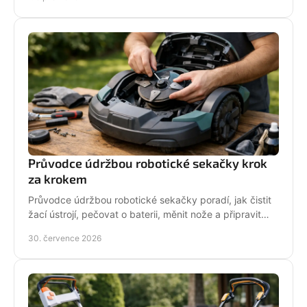
Průvodce údržbou robotické sekačky krok
za krokem
Průvodce údržbou robotické sekačky poradí, jak čistit
žací ústrojí, pečovat o baterii, měnit nože a připravit
stroj na zimní odstávku v celé sezoně.
30. července 2026