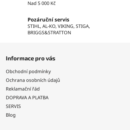
y
Nad 5 000 Kč
v
ý
Pozáruční servis
p
STIHL, AL-KO, VIKING, STIGA,
i
BRIGGS&STRATTON
s
u
Z
á
Informace pro vás
p
a
Obchodní podmínky
t
Ochrana osobních údajů
í
Reklamační řád
DOPRAVA A PLATBA
SERVIS
Blog