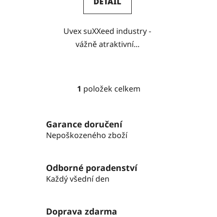
DETAIL
Uvex suXXeed industry -
vážně atraktivní...
1
položek celkem
O
v
l
Garance doručení
á
Nepoškozeného zboží
d
a
c
Odborné poradenství
í
p
Každý všední den
r
v
k
Doprava zdarma