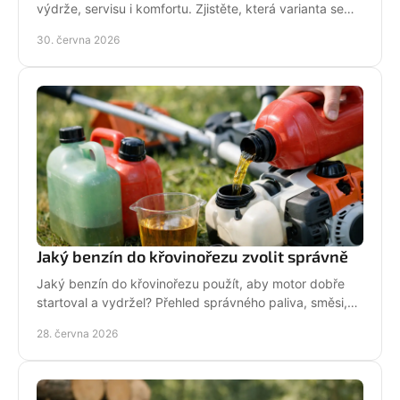
výdrže, servisu i komfortu. Zjistěte, která varianta se
hodí pro vaši zahradu a práci.
30. června 2026
Jaký benzín do křovinořezu zvolit správně
Jaký benzín do křovinořezu použít, aby motor dobře
startoval a vydržel? Přehled správného paliva, směsi,
oleje i častých chyb.
28. června 2026