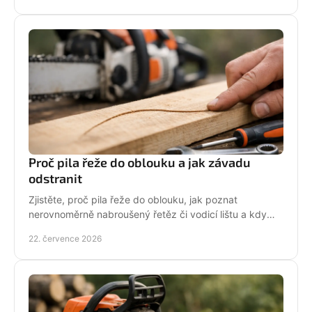
Proč pila řeže do oblouku a jak závadu
odstranit
Zjistěte, proč pila řeže do oblouku, jak poznat
nerovnoměrně nabroušený řetěz či vodicí lištu a kdy
závadu svěřit odbornému servisu co nejdřív.
22. července 2026