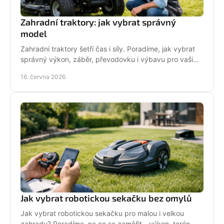
Zahradní traktory: jak vybrat správný
model
Zahradní traktory šetří čas i síly. Poradíme, jak vybrat
správný výkon, záběr, převodovku i výbavu pro vaši
zahradu a provoz.
16. června 2026
Jak vybrat robotickou sekačku bez omylů
Jak vybrat robotickou sekačku pro malou i velkou
zahradu? Poradíme, na co se zaměřit - výkon, terén,