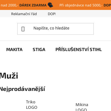
 nad 2000,-
DÁREK ZDARMA
Při objednávce nad 5000,-
DOP
ů
Reklamační řád
DOPRAVA A PLATBA
SERVIS
MAKITA
STIGA
PŘÍSLUŠENSTVÍ STIHL
Muži
Nejprodávanější
Triko
Mikina
LOGO
LOGO