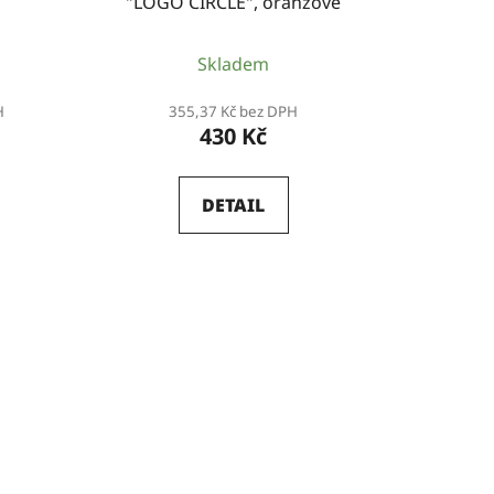
"LOGO CIRCLE", oranžové
ů
Skladem
H
355,37 Kč bez DPH
430 Kč
DETAIL