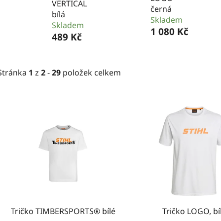
VERTICAL
černá
bílá
Skladem
Skladem
1 080 Kč
489 Kč
Stránka
1
z
2
-
29
položek celkem
V
ý
p
i
s
p
r
o
d
Tričko TIMBERSPORTS® bílé
Tričko LOGO, bí
u