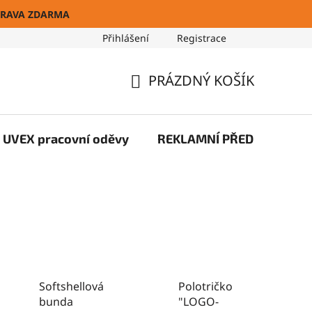
RAVA ZDARMA
Přihlášení
Registrace
Blog
PRÁZDNÝ KOŠÍK
NÁKUPNÍ
KOŠÍK
UVEX pracovní oděvy
REKLAMNÍ PŘEDMĚTY
Softshellová
Polotričko
bunda
"LOGO-