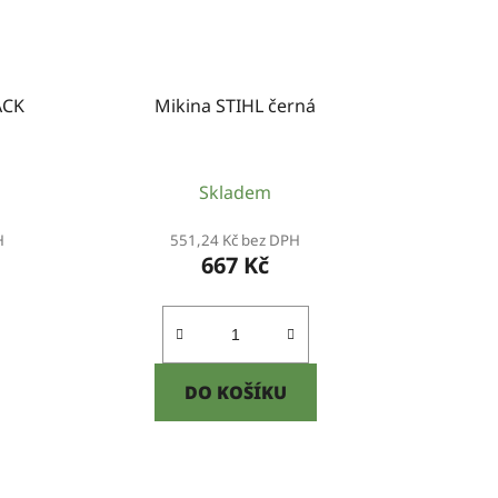
ACK
Mikina STIHL černá
Skladem
H
551,24 Kč bez DPH
667 Kč
DO KOŠÍKU