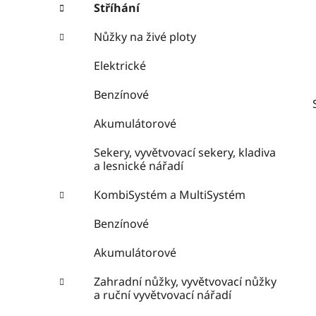
e
n
Stříhání
í
Nůžky na živé ploty
p
a
Elektrické
n
Benzínové
e
l
Akumulátorové
Sekery, vyvětvovací sekery, kladiva
a lesnické nářadí
KombiSystém a MultiSystém
Benzínové
Akumulátorové
Zahradní nůžky, vyvětvovací nůžky
a ruční vyvětvovací nářadí