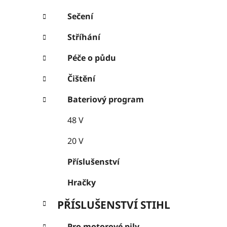
Sečení
Stříhání
Péče o půdu
Čištění
Bateriový program
48 V
20 V
Příslušenství
Hračky
PŘÍSLUŠENSTVÍ STIHL
Pro motorové pily