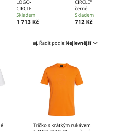
LOGO-
CIRCLE"
CIRCLE
černé
Skladem
Skladem
1 713 Kč
712 Kč
Ř
Řadit podle:
Nejlevnější
a
z
e
n
í
p
r
o
d
u
k
lé
Tričko s krátkým rukávem
t