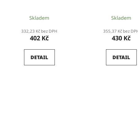
k
t
Skladem
Skladem
ů
332,23 Kč bez DPH
355,37 Kč bez DP
402 Kč
430 Kč
DETAIL
DETAIL