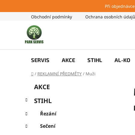
Při objednávce
Přejít
Obchodní podmínky
Ochrana osobních údaj
na
obsah
SERVIS
AKCE
STIHL
AL-KO
Domů
/
REKLAMNÍ PŘEDMĚTY
/
Muži
P
K
Přeskočit
AKCE
a
kategorie
o
t
s
STIHL
e
t
g
r
Řezání
o
a
r
Sečení
i
n