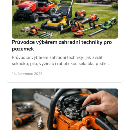
Průvodce výběrem zahradní techniky pro
pozemek
Průvodce výběrem zahradní techniky: jak zvolit
sekačku, pilu, vyžínač i robotickou sekačku podle
pozemku, výkonu, pohodlí a servisu a dlouhodobé
14. července 2026
podpory.