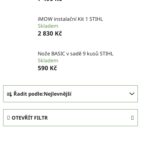
iMOW instalační Kit 1 STIHL
Skladem
2 830 Kč
Nože BASIC v sadě 9 kusů STIHL
Skladem
590 Kč
Ř
Řadit podle:
Nejlevnější
a
z
e
OTEVŘÍT FILTR
n
í
V
p