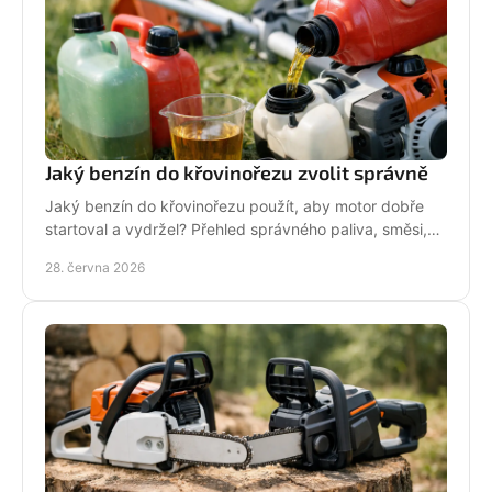
Jaký benzín do křovinořezu zvolit správně
Jaký benzín do křovinořezu použít, aby motor dobře
startoval a vydržel? Přehled správného paliva, směsi,
oleje i častých chyb.
28. června 2026