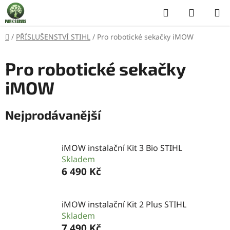
Přejít
Hledat
NÁKUP
na
KOŠÍK
obsah
Domů
/
PŘÍSLUŠENSTVÍ STIHL
/
Pro robotické sekačky iMOW
Pro robotické sekačky
iMOW
Nejprodávanější
iMOW instalační Kit 3 Bio STIHL
Skladem
6 490 Kč
iMOW instalační Kit 2 Plus STIHL
Skladem
7 490 Kč