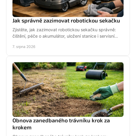
Jak správně zazimovat robotickou sekačku
Zjistěte, jak zazimovat robotickou sekačku správně:
čištění, péče o akumulátor, uložení stanice i servisní
kontrola před zimou bez zbytečných rizik doma.
7. srpna 2026
Obnova zanedbaného trávníku krok za
krokem