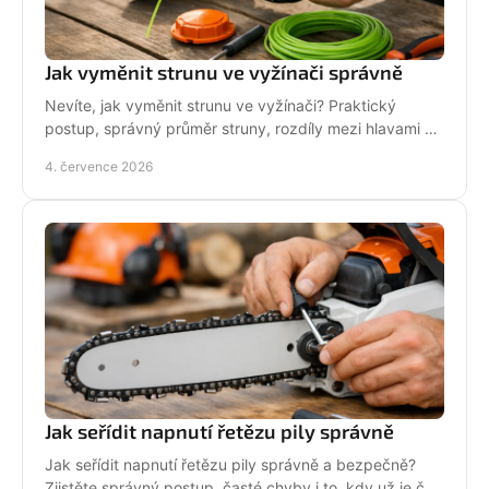
Jak vyměnit strunu ve vyžínači správně
Nevíte, jak vyměnit strunu ve vyžínači? Praktický
postup, správný průměr struny, rozdíly mezi hlavami a
tipy pro delší životnost.
4. července 2026
Jak seřídit napnutí řetězu pily správně
Jak seřídit napnutí řetězu pily správně a bezpečně?
Zjistěte správný postup, časté chyby i to, kdy už je čas