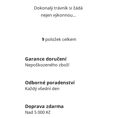
Dokonalý trávník si žádá
nejen výkonnou...
9
položek celkem
O
v
l
Garance doručení
á
Nepoškozeného zboží
d
a
c
Odborné poradenství
í
p
Každý všední den
r
v
k
Doprava zdarma
y
Nad 5 000 Kč
v