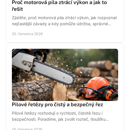
Proč motorová pila ztrácí výkon a jak to
řešit
Zjistěte, proč motorová pila ztrácí výkon, jak rozpoznat
nejčastější závady a kdy pomůže údržba, správné
palivo nebo odborný servis pro spolehlivý řez.
20. července 2026
Pilové řetězy pro čistý a bezpečný řez
Pilové řetězy rozhodují o rychlosti, čistotě řezu i
bezpečnosti. Poradíme, jak zvolit rozteč, tloušťku
vodicího článku a správnou údržbu pro vaši pilu.
18. července 2026