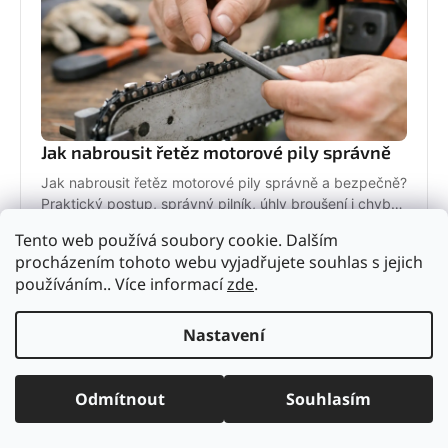
Jak nabrousit řetěz motorové pily správně
Jak nabrousit řetěz motorové pily správně a bezpečně?
Praktický postup, správný pilník, úhly broušení i chyby,
které zkracují životnost.
Tento web používá soubory cookie. Dalším
20. června 2026
procházením tohoto webu vyjadřujete souhlas s jejich
používáním.. Více informací
zde
.
Nastavení
Odmítnout
Souhlasím