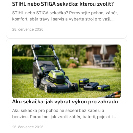
STIHL nebo STIGA sekačka: kterou zvolit?
STIHL nebo STIGA sekačka? Porovnejte pohon, záběr,
komfort, sběr trávy i servis a vyberte stroj pro vaši
zahradu.
28. července 2026
Aku sekačka: jak vybrat výkon pro zahradu
Aku sekačka pro pohodlné sečení bez kabelu a
benzínu. Poradíme, jak zvolit záběr, baterii, pojezd i
správné servisní zázemí pro vaši zahradu každý týden.
26. července 2026