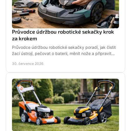
Průvodce údržbou robotické sekačky krok
za krokem
Průvodce údržbou robotické sekačky poradí, jak čistit
žací ústrojí, pečovat o baterii, měnit nože a připravit
stroj na zimní odstávku v celé sezoně.
30. července 2026