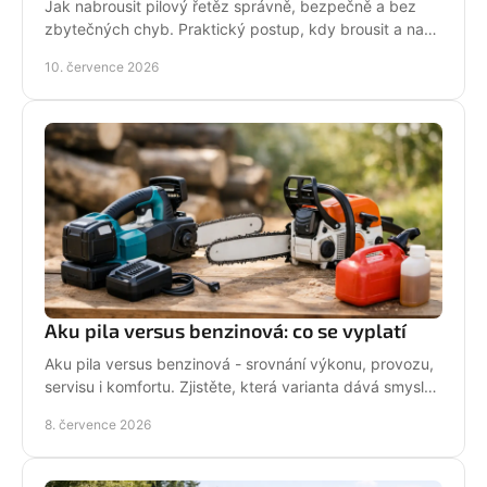
Jak nabrousit pilový řetěz správně, bezpečně a bez
zbytečných chyb. Praktický postup, kdy brousit a na
co si dát pozor při údržbě pily.
10. července 2026
Aku pila versus benzinová: co se vyplatí
Aku pila versus benzinová - srovnání výkonu, provozu,
servisu i komfortu. Zjistěte, která varianta dává smysl
pro vaši práci.
8. července 2026