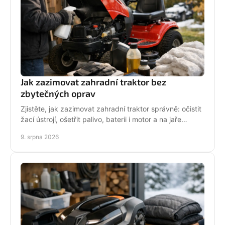
Jak zazimovat zahradní traktor bez
zbytečných oprav
Zjistěte, jak zazimovat zahradní traktor správně: očistit
žací ústrojí, ošetřit palivo, baterii i motor a na jaře
spolehlivě vyjet do sezony bez potíží.
9. srpna 2026