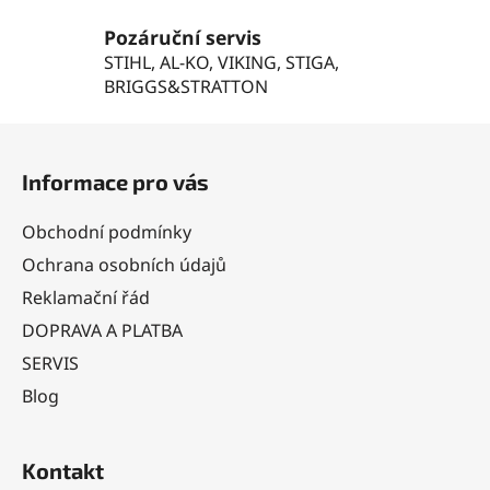
ý
Pozáruční servis
p
STIHL, AL-KO, VIKING, STIGA,
i
BRIGGS&STRATTON
s
u
Z
á
Informace pro vás
p
a
Obchodní podmínky
t
Ochrana osobních údajů
í
Reklamační řád
DOPRAVA A PLATBA
SERVIS
Blog
Kontakt