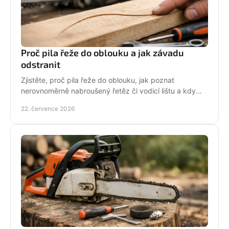
Proč pila řeže do oblouku a jak závadu
odstranit
Zjistěte, proč pila řeže do oblouku, jak poznat
nerovnoměrně nabroušený řetěz či vodicí lištu a kdy
závadu svěřit odbornému servisu co nejdřív.
22. července 2026