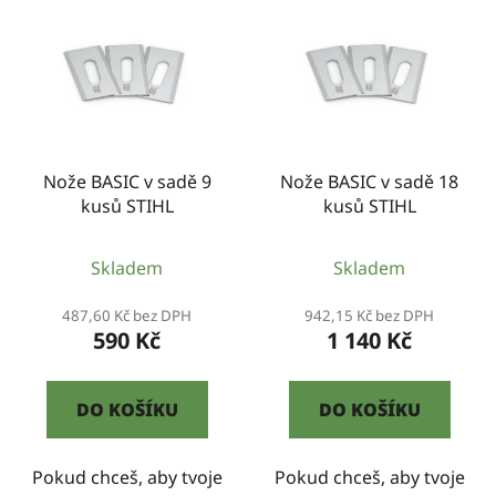
ý
r
p
o
i
d
s
u
p
k
r
t
Nože BASIC v sadě 9
Nože BASIC v sadě 18
o
ů
kusů STIHL
kusů STIHL
d
u
Skladem
Skladem
k
t
487,60 Kč bez DPH
942,15 Kč bez DPH
ů
590 Kč
1 140 Kč
DO KOŠÍKU
DO KOŠÍKU
Pokud chceš, aby tvoje
Pokud chceš, aby tvoje