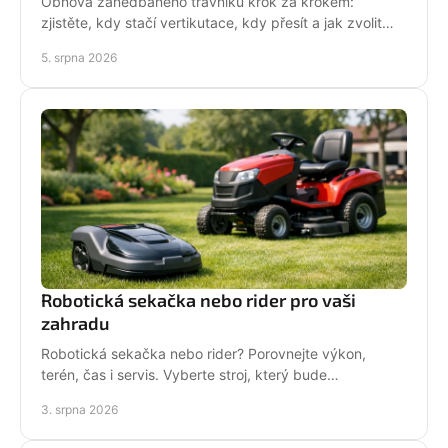
Obnova zanedbaného trávníku krok za krokem:
zjistěte, kdy stačí vertikutace, kdy přesít a jak zvolit
techniku pro hustý, odolný porost bez zbytečných
5. srpna 2026
chyb
Robotická sekačka nebo rider pro vaši
zahradu
Robotická sekačka nebo rider? Porovnejte výkon,
terén, čas i servis. Vyberte stroj, který bude
dlouhodobě fungovat na vaší zahradě pro každou
3. srpna 2026
sezónu.