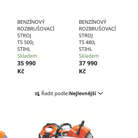
BENZÍNOVÝ
BENZÍNOVÝ
ROZBRUŠOVACÍ
ROZBRUŠOVACÍ
STROJ
STROJ
TS 500¡
TS 480¡
STIHL
STIHL
Skladem
Skladem
35 990
37 990
Kč
Kč
Ř
Řadit podle:
Nejlevnější
a
z
e
n
í
p