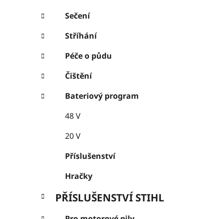
Sečení
Stříhání
Péče o půdu
Čištění
Bateriový program
48 V
20 V
Příslušenství
Hračky
PŘÍSLUŠENSTVÍ STIHL
Pro motorové pily