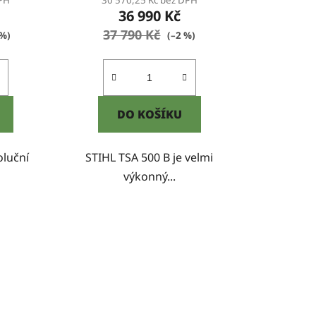
DPH
30 570,25 Kč bez DPH
36 990 Kč
37 790 Kč
 %)
(–2 %)
DO KOŠÍKU
oluční
STIHL TSA 500 B je velmi
výkonný...