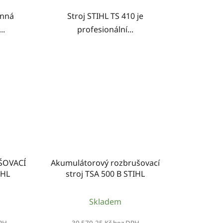
onná
Stroj STIHL TS 410 je
..
profesionální...
ŠOVACÍ
Akumulátorový rozbrušovací
IHL
stroj TSA 500 B STIHL
Skladem