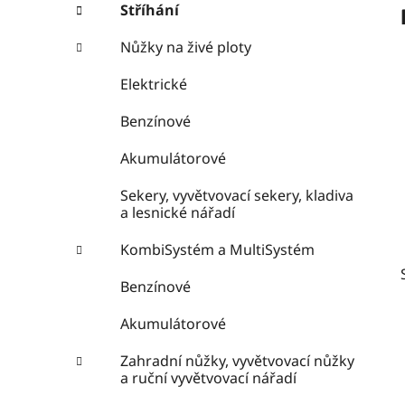
e
n
Stříhání
í
Nůžky na živé ploty
p
a
Elektrické
n
Benzínové
e
l
Akumulátorové
Sekery, vyvětvovací sekery, kladiva
a lesnické nářadí
KombiSystém a MultiSystém
Benzínové
Akumulátorové
Zahradní nůžky, vyvětvovací nůžky
a ruční vyvětvovací nářadí