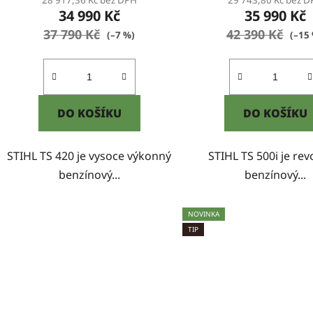
28 917,36 Kč bez DPH
29 743,80 Kč bez 
34 990 Kč
35 990 Kč
37 790 Kč
42 390 Kč
(–7 %)
(–15
DO KOŠÍKU
DO KOŠÍKU
STIHL TS 420 je vysoce výkonný
STIHL TS 500i je rev
benzínový...
benzínový...
NOVINKA
TIP