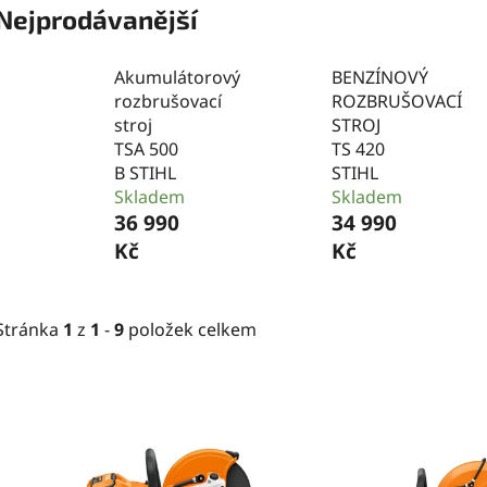
Nejprodávanější
Akumulátorový
BENZÍNOVÝ
rozbrušovací
ROZBRUŠOVACÍ
stroj
STROJ
TSA 500
TS 420
B STIHL
STIHL
Skladem
Skladem
36 990
34 990
Kč
Kč
Stránka
1
z
1
-
9
položek celkem
V
ý
p
i