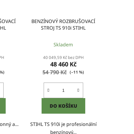
ŠOVACÍ
BENZÍNOVÝ ROZBRUŠOVACÍ
IHL
STROJ TS 910i STIHL
Skladem
DPH
40 049,59 Kč bez DPH
48 460 Kč
54 790 Kč
 %)
(–11 %)
DO KOŠÍKU
onný a...
STIHL TS 910i je profesionální
benzínový...