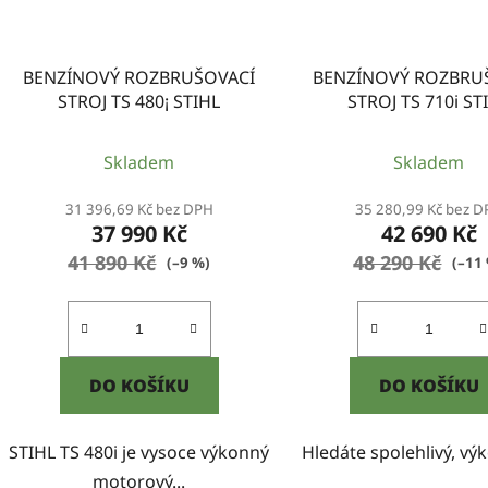
BENZÍNOVÝ ROZBRUŠOVACÍ
BENZÍNOVÝ ROZBRU
STROJ TS 480¡ STIHL
STROJ TS 710i ST
Skladem
Skladem
31 396,69 Kč bez DPH
35 280,99 Kč bez 
37 990 Kč
42 690 Kč
41 890 Kč
48 290 Kč
(–9 %)
(–11
DO KOŠÍKU
DO KOŠÍKU
STIHL TS 480i je vysoce výkonný
Hledáte spolehlivý, výk
motorový...