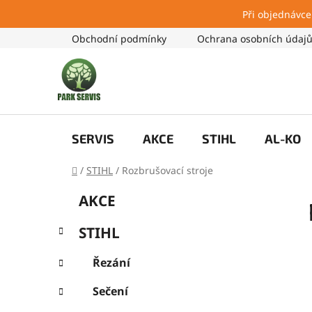
Při objednávce
Přejít
Obchodní podmínky
Ochrana osobních údaj
na
obsah
SERVIS
AKCE
STIHL
AL-KO
Domů
/
STIHL
/
Rozbrušovací stroje
P
K
Přeskočit
AKCE
a
kategorie
o
t
s
STIHL
e
t
g
r
Řezání
o
a
r
Sečení
i
n