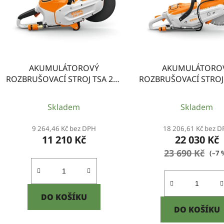
s
p
r
o
d
AKUMULÁTOROVÝ
AKUMULÁTORO
u
ROZBRUŠOVACÍ STROJ TSA 230
ROZBRUŠOVACÍ STROJ 
k
STIHL
STIHL
t
Skladem
Skladem
ů
9 264,46 Kč bez DPH
18 206,61 Kč bez 
11 210 Kč
22 030 Kč
23 690 Kč
(–7 
DO KOŠÍKU
DO KOŠÍKU