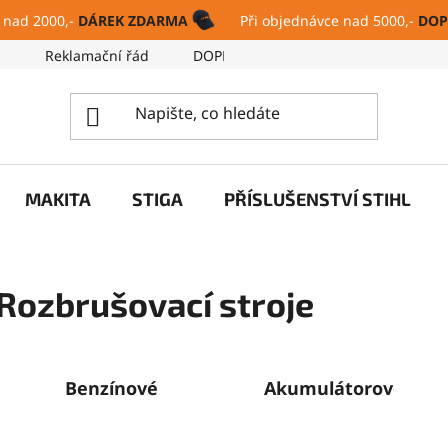
 nad 2000,-
DÁREK ZDARMA
Při objednávce nad 5000,-
DOP
ů
Reklamační řád
DOPRAVA A PLATBA
SERVIS
MAKITA
STIGA
PŘÍSLUŠENSTVÍ STIHL
Rozbrušovací stroje
Benzínové
Akumulátorové