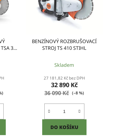
r
o
d
u
k
VÝ
BENZÍNOVÝ ROZBRUŠOVACÍ
t
TSA 300
STROJ TS 410 STIHL
ů
Skladem
DPH
27 181,82 Kč bez DPH
32 890 Kč
36 090 Kč
%)
(–8 %)
DO KOŠÍKU