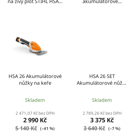
na živý plot STIHL HSA...
akumulátorové...
HSA 26 Akumulátorové
HSA 26 SET
nůžky na keře
Akumulátorové nůžky
na keře
Skladem
Skladem
2 471,07 Kč bez DPH
2 789,26 Kč bez DPH
2 990 Kč
3 375 Kč
5 140 Kč
3 640 Kč
(–41 %)
(–7 %)