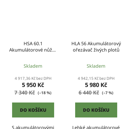
HSA 60.1
HLA 56 Akumulátorový
Akumulátorové nůžky
ořezávač živých plotů
na živý plot
Skladem
Skladem
4 917,36 Kč bez DPH
4 942,15 Kč bez DPH
5 950 Kč
5 980 Kč
7 340 Kč
6 440 Kč
(–18 %)
(–7 %)
DO KOŠÍKU
DO KOŠÍKU
S akumulátorovými
Lehké akumulátorové