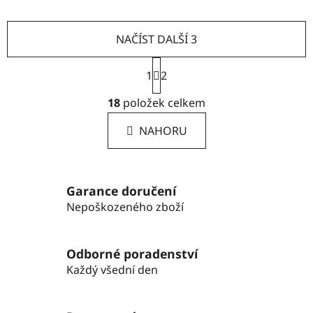
NAČÍST DALŠÍ 3
S
1
2
t
r
O
18
položek celkem
á
v
n
l
k
NAHORU
á
o
d
v
a
á
n
c
Garance doručení
í
í
Nepoškozeného zboží
p
r
v
Odborné poradenství
k
Každý všední den
y
v
ý