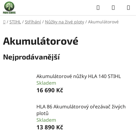
Přejít
Hledat
NÁKUP
na
KOŠÍK
obsah
Domů
/
STIHL
/
Stříhání
/
Nůžky na živé ploty
/
Akumulátorové
Akumulátorové
Nejprodávanější
Akumulátorové nůžky HLA 140 STIHL
Skladem
16 690 Kč
HLA 86 Akumulátorový ořezávač živých
plotů
Skladem
13 890 Kč