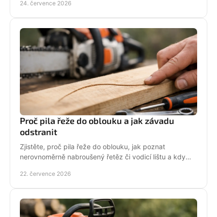
24. července 2026
Proč pila řeže do oblouku a jak závadu
odstranit
Zjistěte, proč pila řeže do oblouku, jak poznat
nerovnoměrně nabroušený řetěz či vodicí lištu a kdy
závadu svěřit odbornému servisu co nejdřív.
22. července 2026