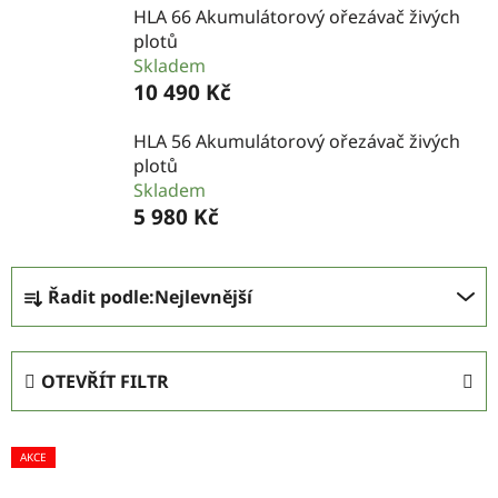
HLA 66 Akumulátorový ořezávač živých
plotů
Skladem
10 490 Kč
HLA 56 Akumulátorový ořezávač živých
plotů
Skladem
5 980 Kč
Ř
Řadit podle:
Nejlevnější
a
z
e
OTEVŘÍT FILTR
n
í
V
p
AKCE
ý
r