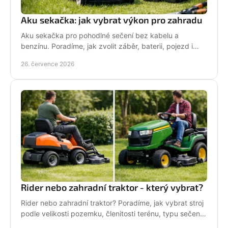
Aku sekačka: jak vybrat výkon pro zahradu
Aku sekačka pro pohodlné sečení bez kabelu a
benzínu. Poradíme, jak zvolit záběr, baterii, pojezd i
správné servisní zázemí pro vaši zahradu každý týden.
26. července 2026
Rider nebo zahradní traktor - který vybrat?
Rider nebo zahradní traktor? Poradíme, jak vybrat stroj
podle velikosti pozemku, členitosti terénu, typu sečení
a požadavků na servis a příslušenství.