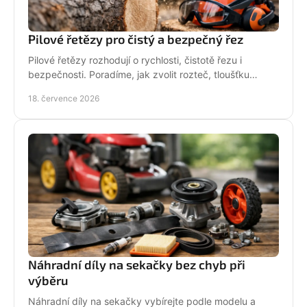
Pilové řetězy pro čistý a bezpečný řez
Pilové řetězy rozhodují o rychlosti, čistotě řezu i
bezpečnosti. Poradíme, jak zvolit rozteč, tloušťku
vodicího článku a správnou údržbu pro vaši pilu.
18. července 2026
Náhradní díly na sekačky bez chyb při
výběru
Náhradní díly na sekačky vybírejte podle modelu a