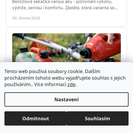
Benzinová sekačka versus aku - porovnání výkonu,
výdrže, servisu i komfortu. Zjistěte, která varianta se
hodí pro vaši zahradu a práci.
30. června 2026
Tento web používá soubory cookie. Dalším
procházením tohoto webu vyjadřujete souhlas s jejich
používáním.. Více informací
zde
.
Jaký benzín do křovinořezu zvolit správně
Nastavení
Jaký benzín do křovinořezu použít, aby motor dobře
startoval a vydržel? Přehled správného paliva, směsi,
oleje i častých chyb.
28. června 2026
Odmítnout
Souhlasím