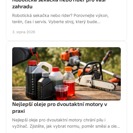
zahradu
Robotická sekačka nebo rider? Porovnejte výkon,
terén, čas i servis. Vyberte stroj, který bude
dlouhodobě fungovat na vaší zahradě pro každou
3. srpna 2026
sezónu.
Nejlepší oleje pro dvoutaktní motory v
praxi
Nejlepší oleje pro dvoutaktní motory chrání pilu i
vyžínač. Zjistěte, jak vybrat normu, poměr směsi a olej
podle práce stroje pro spolehlivější provoz.