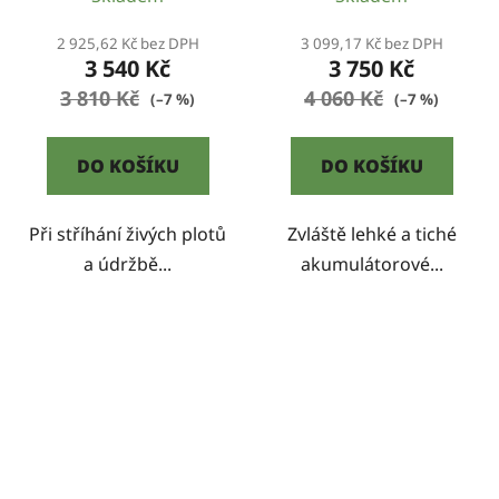
2 925,62 Kč bez DPH
3 099,17 Kč bez DPH
3 540 Kč
3 750 Kč
3 810 Kč
4 060 Kč
(–7 %)
(–7 %)
DO KOŠÍKU
DO KOŠÍKU
Při stříhání živých plotů
Zvláště lehké a tiché
a údržbě...
akumulátorové...