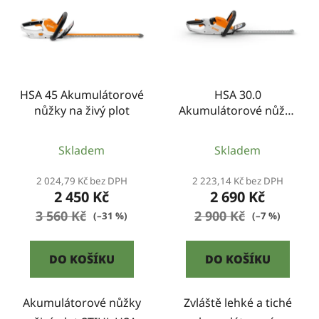
p
o
i
d
s
u
p
k
r
t
HSA 45 Akumulátorové
HSA 30.0
o
ů
nůžky na živý plot
Akumulátorové nůžky
d
na živý plot
u
Skladem
Skladem
k
t
2 024,79 Kč bez DPH
2 223,14 Kč bez DPH
ů
2 450 Kč
2 690 Kč
3 560 Kč
2 900 Kč
(–31 %)
(–7 %)
DO KOŠÍKU
DO KOŠÍKU
Akumulátorové nůžky
Zvláště lehké a tiché