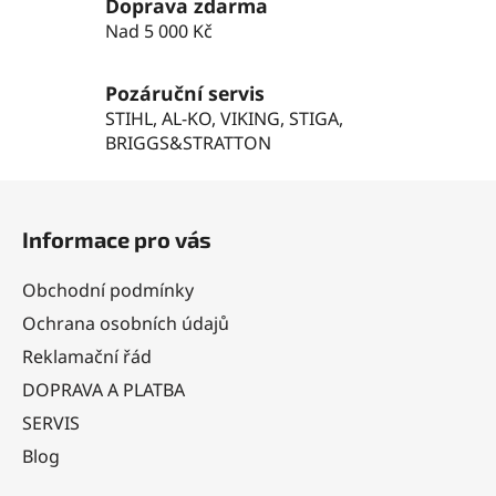
Doprava zdarma
p
Nad 5 000 Kč
i
s
u
Pozáruční servis
STIHL, AL-KO, VIKING, STIGA,
BRIGGS&STRATTON
Z
á
Informace pro vás
p
a
Obchodní podmínky
t
Ochrana osobních údajů
í
Reklamační řád
DOPRAVA A PLATBA
SERVIS
Blog