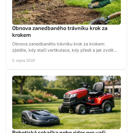
Obnova zanedbaného trávníku krok za
krokem
Obnova zanedbaného trávníku krok za krokem:
zjistěte, kdy stačí vertikutace, kdy přesít a jak zvolit
techniku pro hustý, odolný porost bez zbytečných
5. srpna 2026
chyb
Robotická sekačka nebo rider pro vaši