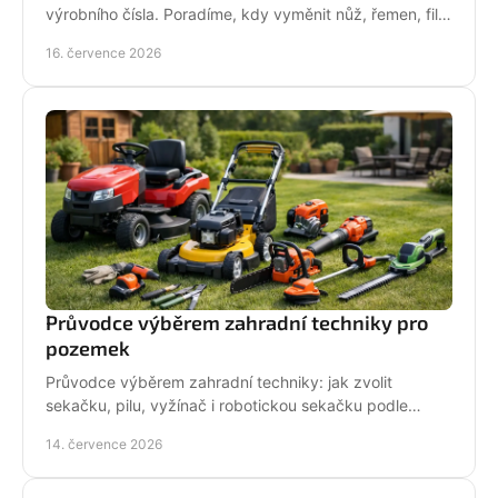
výrobního čísla. Poradíme, kdy vyměnit nůž, řemen, filtr
i pojezd a jak předejít poruše při údržbě.
16. července 2026
Průvodce výběrem zahradní techniky pro
pozemek
Průvodce výběrem zahradní techniky: jak zvolit
sekačku, pilu, vyžínač i robotickou sekačku podle
pozemku, výkonu, pohodlí a servisu a dlouhodobé
14. července 2026
podpory.