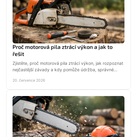
Proč motorová pila ztrácí výkon a jak to
řešit
Zjistěte, proč motorová pila ztrácí výkon, jak rozpoznat
nejčastější závady a kdy pomůže údržba, správné
palivo nebo odborný servis pro spolehlivý řez.
20. července 2026