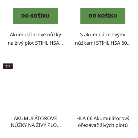
DO KOŠÍKU
DO KOŠÍKU
Akumulátorové nůžky
S akumulátorovými
na živý plot STIHL HSA...
nůžkami STIHL HSA 60...
TIP
AKUMULÁTOROVÉ
HLA 66 Akumulátorový
NŮŽKY NA ŽIVÝ PLOT
ořezávač živých plotů
HSA 100 STIHL