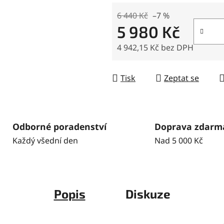
6 440 Kč
–7 %
5 980 Kč
4 942,15 Kč bez DPH
Měrná cena:
Tisk
Zeptat se
Odborné poradenství
Doprava zdarm
Každý všední den
Nad 5 000 Kč
Popis
Diskuze