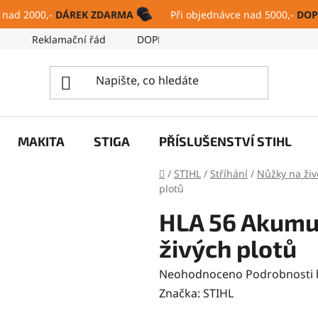
 nad 2000,-
DÁREK ZDARMA
Při objednávce nad 5000,-
DOP
ů
Reklamační řád
DOPRAVA A PLATBA
SERVIS
MAKITA
STIGA
PŘÍSLUŠENSTVÍ STIHL
Domů
/
STIHL
/
Stříhání
/
Nůžky na živ
plotů
HLA 56 Akumu
živých plotů
Průměrné
Neohodnoceno
Podrobnosti
hodnocení
Značka:
STIHL
produktu