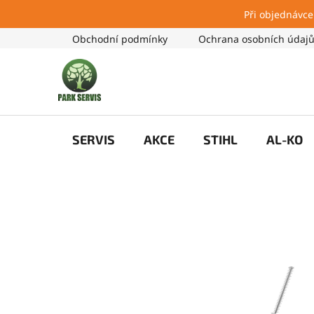
Při objednávce
Přejít
Obchodní podmínky
Ochrana osobních údaj
na
obsah
SERVIS
AKCE
STIHL
AL-KO