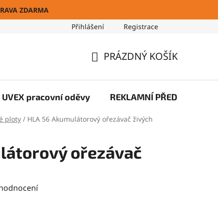
RAVA ZDARMA
Přihlášení
Registrace
Blog
PRÁZDNÝ KOŠÍK
NÁKUPNÍ
KOŠÍK
UVEX pracovní oděvy
REKLAMNÍ PŘEDMĚTY
é ploty
/
HLA 56 Akumulátorový ořezávač živých
látorový ořezávač
 hodnocení