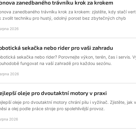
bnova zanedbaného trávníku krok za krokem
nova zanedbaného trávníku krok za krokem: zjistěte, kdy stačí verti
k zvolit techniku pro hustý, odolný porost bez zbytečných chyb
 srpna 2026
obotická sekačka nebo rider pro vaši zahradu
botická sekačka nebo rider? Porovnejte výkon, terén, čas i servis. V
ouhodobě fungovat na vaší zahradě pro každou sezónu.
 srpna 2026
ejlepší oleje pro dvoutaktní motory v praxi
jlepší oleje pro dvoutaktní motory chrání pilu i vyžínač. Zjistěte, ja
ěsi a olej podle práce stroje pro spolehlivější provoz.
 srpna 2026