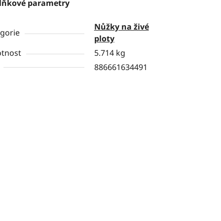
lňkové parametry
Nůžky na živé
gorie
ploty
tnost
5.714 kg
886661634491