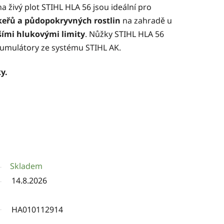
 živý plot STIHL HLA 56 jsou ideální pro
keřů a půdopokryvných rostlin
na zahradě u
jšími hlukovými limity
. Nůžky STIHL HLA 56
akumulátory ze
systému STIHL AK.
y.
Skladem
14.8.2026
HA010112914