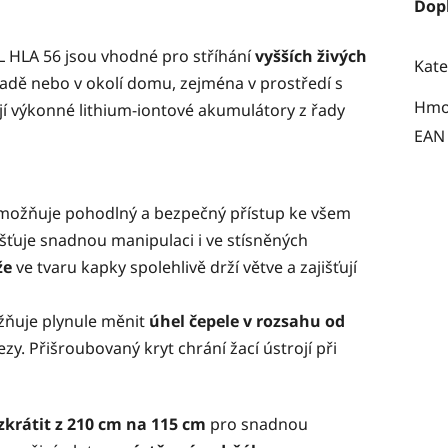
Dop
L HLA 56 jsou vhodné pro stříhání
vyšších živých
Kate
adě nebo v okolí domu, zejména v prostředí s
Hmo
jí výkonné lithium-iontové akumulátory z řady
EAN
ožňuje pohodlný a bezpečný přístup ke všem
šťuje snadnou manipulaci i ve stísněných
že
ve tvaru kapky spolehlivě drží větve a zajišťují
žňuje plynule měnit
úhel čepele v rozsahu od
ezy. Přišroubovaný kryt chrání žací ústrojí při
zkrátit z 210 cm na 115 cm
pro snadnou