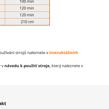
100 min
120 min
120 min
210 cm
žívání strojů naleznete v
instruktážních
 v
návodu k použití stroje,
který naleznete v
akt