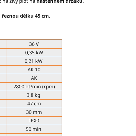
 na živý plot na
nástěnném držáku
.
í
řeznou délku 45 cm
.
36 V
0,35 kW
0,21 kW
AK 10
AK
2800 ot/min (rpm)
3,8 kg
47 cm
30 mm
IPX0
50 min