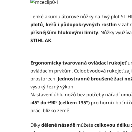
Lehké akumulátorové nůžky na živý plot STIH
plotů, keřů i půdopokryvných rostlin
v zahr
přísnějšími hlukovými limity
. Nůžky využíva
STIHL AK
.
Ergonomicky tvarovaná ovládací rukojeť
um
ovládacím prvkům. Celoobvodová rukojeť zaji
prostorech.
Jednostranně broušené žací no
vysoký řezný výkon.
Nastavení úhlu nožů bez potřeby nářadí umo
-45° do +90° (celkem 135°)
pro horní i boční ř
práci blízko země.
Díky
dělené násadě
můžete
celkovou délku 