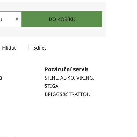
DO KOŠÍKU
Hlídat
Sdílet
Pozáruční servis
a
STIHL, AL-KO, VIKING,
STIGA,
BRIGGS&STRATTON