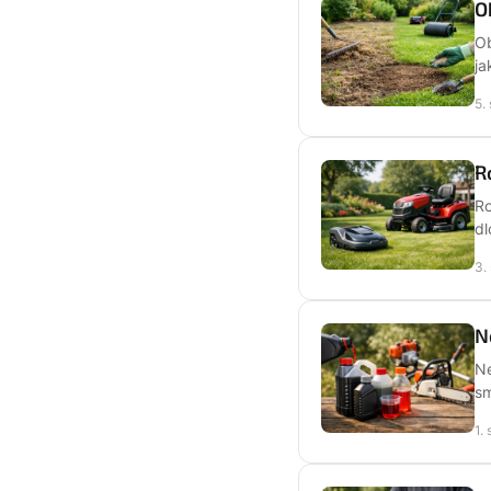
O
Ob
ja
5.
R
Ro
dl
3.
N
Ne
sm
1.