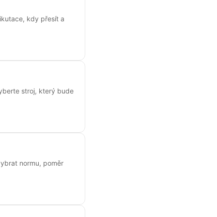
kutace, kdy přesít a
yberte stroj, který bude
k vybrat normu, poměr