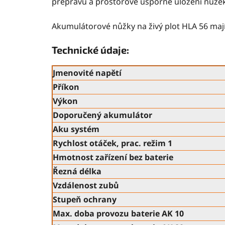
přepravu a prostorově úsporné uložení nůžek
Akumulátorové nůžky na živý plot HLA 56 maj
Technické údaje:
Jmenovité napětí
Příkon
Výkon
Doporučený akumulátor
Aku systém
Rychlost otáček, prac. režim 1
Hmotnost zařízení bez baterie
Řezná délka
Vzdálenost zubů
Stupeň ochrany
Max. doba provozu baterie AK 10