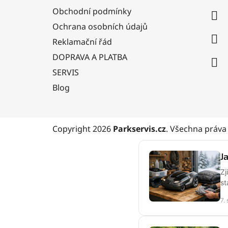
a
Obchodní podmínky
t
Ochrana osobních údajů
í
Reklamační řád
DOPRAVA A PLATBA
SERVIS
Blog
Copyright 2026
Parkservis.cz
. Všechna práva
J
Zj
st
7.