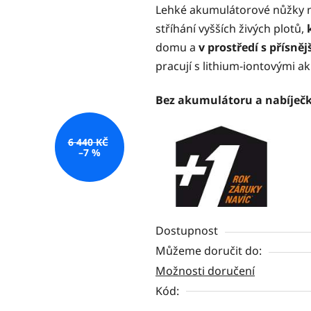
Lehké akumulátorové nůžky na
je
stříhání vyšších živých plotů,
0,0
domu a
v prostředí s přísně
z
pracují s lithium-iontovými 
5
hvězdiček.
Bez akumulátoru a nabíječk
6 440 KČ
–7 %
Dostupnost
Můžeme doručit do:
Možnosti doručení
Kód: