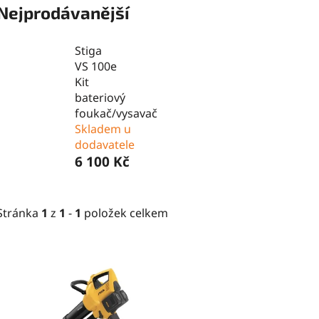
Nejprodávanější
Stiga
VS 100e
Kit
bateriový
foukač/vysavač
Skladem u
dodavatele
6 100 Kč
Stránka
1
z
1
-
1
položek celkem
V
ý
p
i