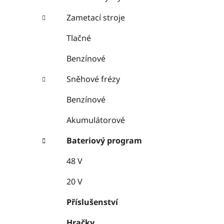
Zametací stroje
Tlačné
Benzínové
Sněhové frézy
Benzínové
Akumulátorové
Bateriový program
48 V
20 V
Příslušenství
Hračky