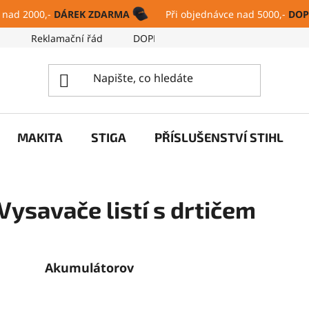
 nad 2000,-
DÁREK ZDARMA
Při objednávce nad 5000,-
DOP
ů
Reklamační řád
DOPRAVA A PLATBA
SERVIS
MAKITA
STIGA
PŘÍSLUŠENSTVÍ STIHL
Vysavače listí s drtičem
Akumulátorové