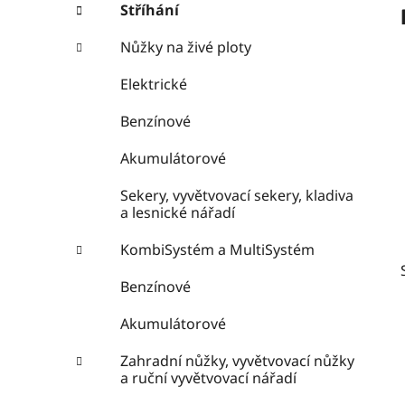
e
n
Stříhání
í
Nůžky na živé ploty
p
a
Elektrické
n
Benzínové
e
l
Akumulátorové
Sekery, vyvětvovací sekery, kladiva
a lesnické nářadí
KombiSystém a MultiSystém
Benzínové
Akumulátorové
Zahradní nůžky, vyvětvovací nůžky
a ruční vyvětvovací nářadí