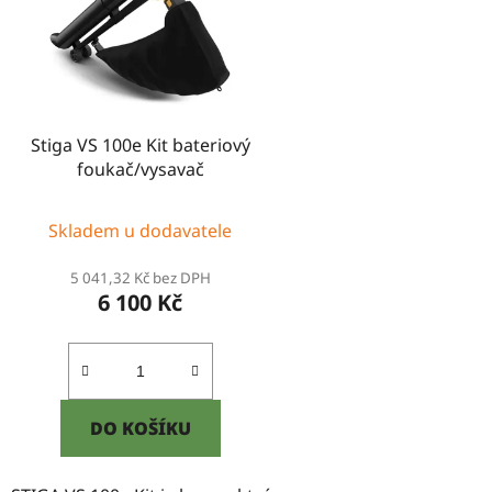
s
p
r
o
d
Stiga VS 100e Kit bateriový
u
foukač/vysavač
k
t
Skladem u dodavatele
ů
5 041,32 Kč bez DPH
6 100 Kč
DO KOŠÍKU