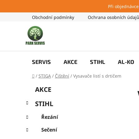
Při objednávce
Přejít
Obchodní podmínky
Ochrana osobních údaj
na
obsah
SERVIS
AKCE
STIHL
AL-KO
Domů
/
STIGA
/
Čištění
/
Vysavače listí s drtičem
P
K
Přeskočit
AKCE
a
kategorie
o
t
s
STIHL
e
t
g
r
Řezání
o
a
r
Sečení
i
n