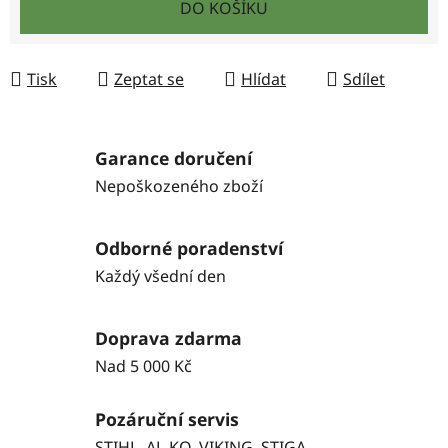
DO KOŠÍKU
Tisk
Zeptat se
Hlídat
Sdílet
Garance doručení
Nepoškozeného zboží
Odborné poradenství
Každý všední den
Doprava zdarma
Nad 5 000 Kč
Pozáruční servis
STIHL, AL-KO, VIKING, STIGA,