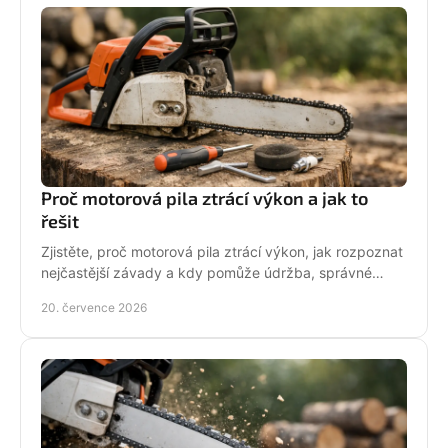
Proč motorová pila ztrácí výkon a jak to
řešit
Zjistěte, proč motorová pila ztrácí výkon, jak rozpoznat
nejčastější závady a kdy pomůže údržba, správné
palivo nebo odborný servis pro spolehlivý řez.
20. července 2026