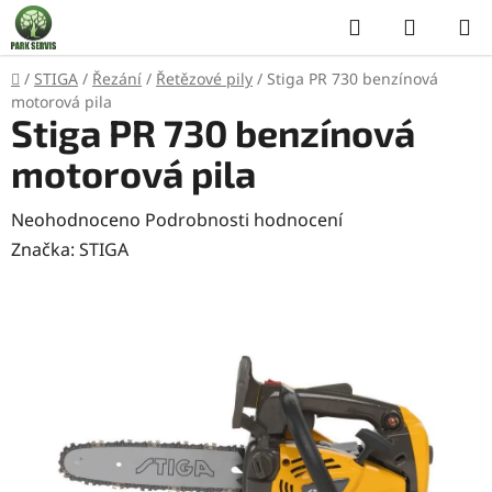
Přejít
Hledat
NÁKUP
na
KOŠÍK
obsah
Domů
/
STIGA
/
Řezání
/
Řetězové pily
/
Stiga PR 730 benzínová
motorová pila
Stiga PR 730 benzínová
motorová pila
Průměrné
Neohodnoceno
Podrobnosti hodnocení
hodnocení
Značka:
STIGA
produktu
je
0,0
z
5
hvězdiček.