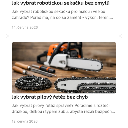
Jak vybrat robotickou sekačku bez omylů
Jak vybrat robotickou sekačku pro malou i velkou
zahradu? Poradíme, na co se zaměřit - výkon, terén,
baterii, servis i funkce navíc.
14. června 2026
Jak vybrat pilový řetěz bez chyb
Jak vybrat pilový řetěz správně? Poradíme s roztečí,
drážkou, délkou i typem zubu, abyste řezali bezpečně,
rychle a bez zbytečných chyb.
12. června 2026