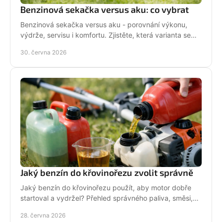
Benzinová sekačka versus aku: co vybrat
Benzinová sekačka versus aku - porovnání výkonu,
výdrže, servisu i komfortu. Zjistěte, která varianta se
hodí pro vaši zahradu a práci.
30. června 2026
Jaký benzín do křovinořezu zvolit správně
Jaký benzín do křovinořezu použít, aby motor dobře
startoval a vydržel? Přehled správného paliva, směsi,
oleje i častých chyb.
28. června 2026