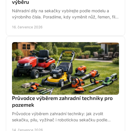
výběru
Náhradní díly na sekačky vybírejte podle modelu a
výrobního čísla. Poradíme, kdy vyměnit nůž, řemen, filtr
i pojezd a jak předejít poruše při údržbě.
16. července 2026
Průvodce výběrem zahradní techniky pro
pozemek
Průvodce výběrem zahradní techniky: jak zvolit
sekačku, pilu, vyžínač i robotickou sekačku podle
pozemku, výkonu, pohodlí a servisu a dlouhodobé
14. července 2026