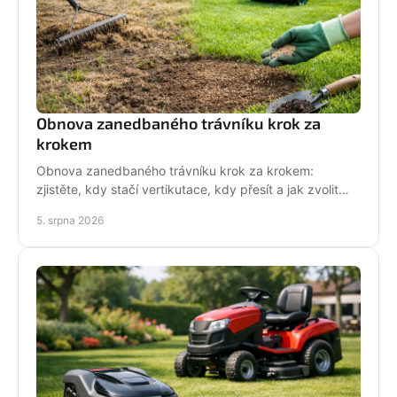
Obnova zanedbaného trávníku krok za
krokem
Obnova zanedbaného trávníku krok za krokem:
zjistěte, kdy stačí vertikutace, kdy přesít a jak zvolit
techniku pro hustý, odolný porost bez zbytečných
5. srpna 2026
chyb