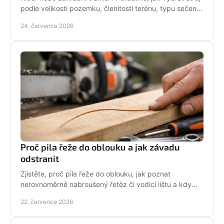
podle velikosti pozemku, členitosti terénu, typu sečení
a požadavků na servis a příslušenství.
24. července 2026
Proč pila řeže do oblouku a jak závadu
odstranit
Zjistěte, proč pila řeže do oblouku, jak poznat
nerovnoměrně nabroušený řetěz či vodicí lištu a kdy
závadu svěřit odbornému servisu co nejdřív.
22. července 2026