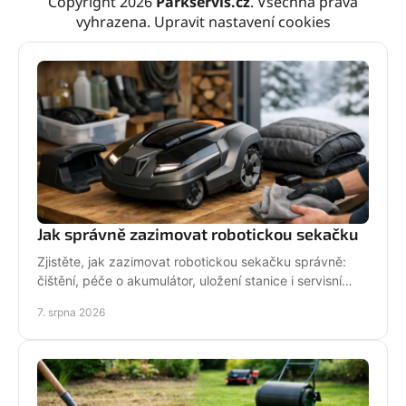
Copyright 2026
Parkservis.cz
. Všechna práva
vyhrazena.
Upravit nastavení cookies
Jak správně zazimovat robotickou sekačku
Zjistěte, jak zazimovat robotickou sekačku správně:
čištění, péče o akumulátor, uložení stanice i servisní
kontrola před zimou bez zbytečných rizik doma.
7. srpna 2026