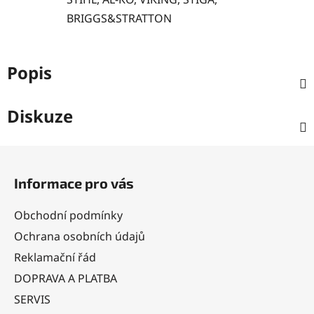
BRIGGS&STRATTON
Popis
Diskuze
Z
á
Informace pro vás
p
a
Obchodní podmínky
t
Ochrana osobních údajů
í
Reklamační řád
DOPRAVA A PLATBA
SERVIS