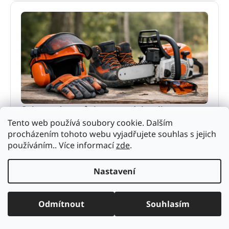
Ochranné pomůcky pro práci s pilou
Tento web používá soubory cookie. Dalším
Ochranné pomůcky pro práci s pilou výrazně snižují
procházením tohoto webu vyjadřujete souhlas s jejich
riziko úrazu. Poradíme, co vybrat pro hobby použití i
používáním.. Více informací
zde
.
pravidelnou práci v terénu.
2. června 2026
Nastavení
Odmítnout
Souhlasím