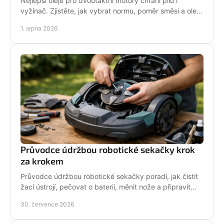
Nejlepší oleje pro dvoutaktní motory chrání pilu i
vyžínač. Zjistěte, jak vybrat normu, poměr směsi a olej
podle práce stroje pro spolehlivější provoz.
1. srpna 2026
Průvodce údržbou robotické sekačky krok
za krokem
Průvodce údržbou robotické sekačky poradí, jak čistit
žací ústrojí, pečovat o baterii, měnit nože a připravit
stroj na zimní odstávku v celé sezoně.
30. července 2026