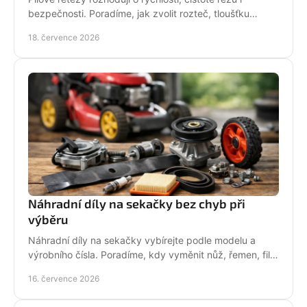
bezpečnosti. Poradíme, jak zvolit rozteč, tloušťku
vodicího článku a správnou údržbu pro vaši pilu.
18. července 2026
Náhradní díly na sekačky bez chyb při
výběru
Náhradní díly na sekačky vybírejte podle modelu a
výrobního čísla. Poradíme, kdy vyměnit nůž, řemen, filtr
i pojezd a jak předejít poruše při údržbě.
16. července 2026