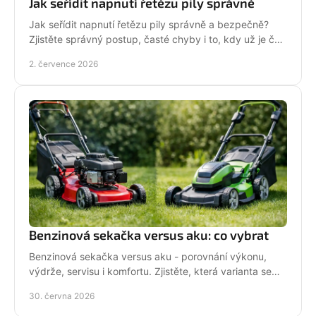
Jak seřídit napnutí řetězu pily správně
Jak seřídit napnutí řetězu pily správně a bezpečně?
Zjistěte správný postup, časté chyby i to, kdy už je čas
na servis pily.
2. července 2026
Benzinová sekačka versus aku: co vybrat
Benzinová sekačka versus aku - porovnání výkonu,
výdrže, servisu i komfortu. Zjistěte, která varianta se
hodí pro vaši zahradu a práci.
30. června 2026