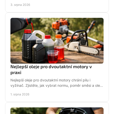
dlouhodobě fungovat na vaší zahradě pro každou
3. srpna 2026
sezónu.
Nejlepší oleje pro dvoutaktní motory v
praxi
Nejlepší oleje pro dvoutaktní motory chrání pilu i
vyžínač. Zjistěte, jak vybrat normu, poměr směsi a olej
podle práce stroje pro spolehlivější provoz.
1. srpna 2026