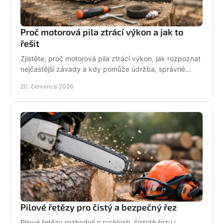
Proč motorová pila ztrácí výkon a jak to
řešit
Zjistěte, proč motorová pila ztrácí výkon, jak rozpoznat
nejčastější závady a kdy pomůže údržba, správné
palivo nebo odborný servis pro spolehlivý řez.
20. července 2026
Pilové řetězy pro čistý a bezpečný řez
Pilové řetězy rozhodují o rychlosti, čistotě řezu i