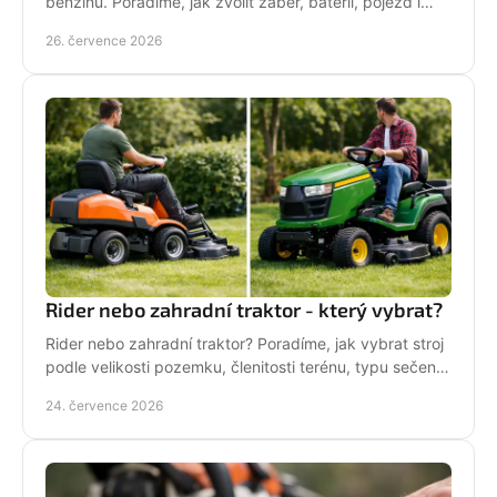
benzínu. Poradíme, jak zvolit záběr, baterii, pojezd i
správné servisní zázemí pro vaši zahradu každý týden.
26. července 2026
Rider nebo zahradní traktor - který vybrat?
Rider nebo zahradní traktor? Poradíme, jak vybrat stroj
podle velikosti pozemku, členitosti terénu, typu sečení
a požadavků na servis a příslušenství.
24. července 2026