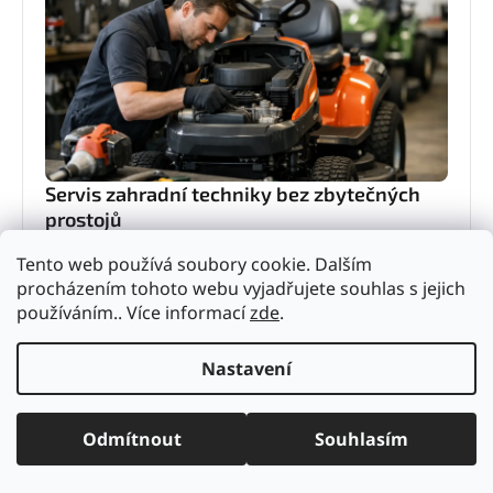
Servis zahradní techniky bez zbytečných
prostojů
Servis zahradní techniky rozhoduje o výkonu i
Tento web používá soubory cookie. Dalším
životnosti stroje. Zjistěte, kdy řešit údržbu, co
procházením tohoto webu vyjadřujete souhlas s jejich
nepodcenit a proč se vyplatí odborný servis.
používáním.. Více informací
zde
.
4. června 2026
Nastavení
Odmítnout
Souhlasím