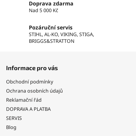
k
Doprava zdarma
y
Nad 5 000 Kč
v
ý
Pozáruční servis
p
STIHL, AL-KO, VIKING, STIGA,
i
BRIGGS&STRATTON
s
u
Z
á
Informace pro vás
p
a
Obchodní podmínky
t
Ochrana osobních údajů
í
Reklamační řád
DOPRAVA A PLATBA
SERVIS
Blog