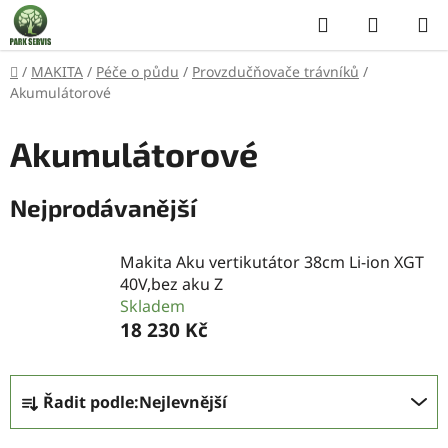
Přejít
Hledat
NÁKUP
na
KOŠÍK
obsah
Domů
/
MAKITA
/
Péče o půdu
/
Provzdučňovače trávníků
/
Akumulátorové
Akumulátorové
Nejprodávanější
Makita Aku vertikutátor 38cm Li-ion XGT
40V,bez aku Z
Skladem
18 230 Kč
Ř
Řadit podle:
Nejlevnější
a
z