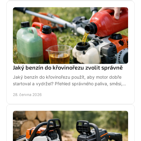
Jaký benzín do křovinořezu zvolit správně
Jaký benzín do křovinořezu použít, aby motor dobře
startoval a vydržel? Přehled správného paliva, směsi,
oleje i častých chyb.
28. června 2026