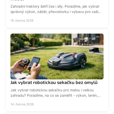
Zahradní traktory šetří čas i síly. Poradíme, jak vybrat
správný výkon, záběr, převodovku i výbavu pro vaši
zahradu a provoz.
16. června 2026
Jak vybrat robotickou sekačku bez omylů
Jak vybrat robotickou sekačku pro malou i velkou
zahradu? Poradíme, na co se zaměřit - výkon, terén,
baterii, servis i funkce navíc.
14. června 2026