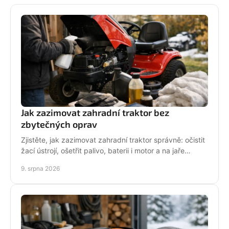
Jak zazimovat zahradní traktor bez
zbytečných oprav
Zjistěte, jak zazimovat zahradní traktor správně: očistit
žací ústrojí, ošetřit palivo, baterii i motor a na jaře
spolehlivě vyjet do sezony bez potíží.
9. srpna 2026