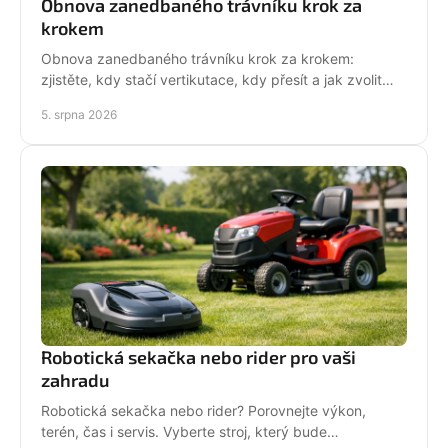
Obnova zanedbaného trávníku krok za
krokem
Obnova zanedbaného trávníku krok za krokem:
zjistěte, kdy stačí vertikutace, kdy přesít a jak zvolit
techniku pro hustý, odolný porost bez zbytečných
5. srpna 2026
chyb
Robotická sekačka nebo rider pro vaši
zahradu
Robotická sekačka nebo rider? Porovnejte výkon,
terén, čas i servis. Vyberte stroj, který bude