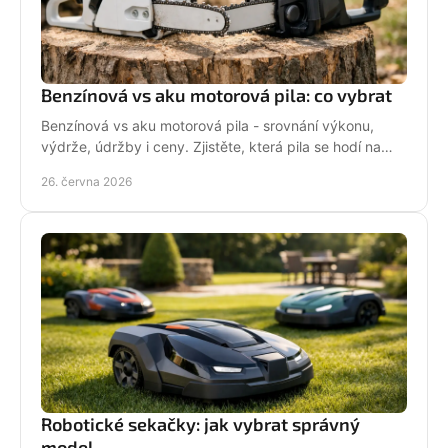
Benzínová vs aku motorová pila: co vybrat
Benzínová vs aku motorová pila - srovnání výkonu,
výdrže, údržby i ceny. Zjistěte, která pila se hodí na
zahradu, sad i náročné řezání.
26. června 2026
Robotické sekačky: jak vybrat správný
model