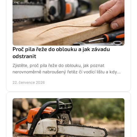
Proč pila řeže do oblouku a jak závadu
odstranit
Zjistěte, proč pila řeže do oblouku, jak poznat
nerovnoměrně nabroušený řetěz či vodicí lištu a kdy
závadu svěřit odbornému servisu co nejdřív.
22. července 2026