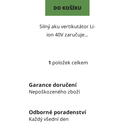
DO KOŠÍKU
Silný aku vertikutátor Li-
ion 40V zaručuje...
1
položek celkem
O
v
l
Garance doručení
á
Nepoškozeného zboží
d
a
c
Odborné poradenství
í
p
Každý všední den
r
v