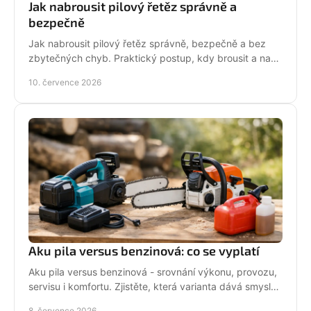
Jak nabrousit pilový řetěz správně a
bezpečně
Jak nabrousit pilový řetěz správně, bezpečně a bez
zbytečných chyb. Praktický postup, kdy brousit a na
co si dát pozor při údržbě pily.
10. července 2026
Aku pila versus benzinová: co se vyplatí
Aku pila versus benzinová - srovnání výkonu, provozu,
servisu i komfortu. Zjistěte, která varianta dává smysl
pro vaši práci.
8. července 2026