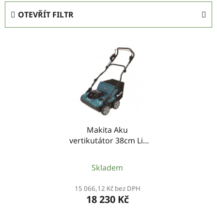
e
OTEVŘÍT FILTR
n
í
V
p
ý
r
p
o
i
d
s
u
p
k
r
t
Makita Aku
o
ů
vertikutátor 38cm Li-
d
ion XGT 40V,bez aku Z
u
Skladem
k
t
15 066,12 Kč bez DPH
ů
18 230 Kč