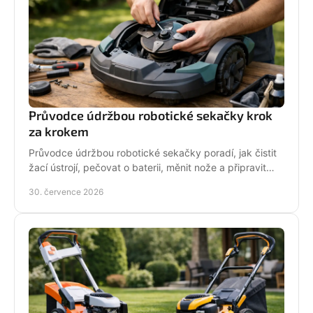
Průvodce údržbou robotické sekačky krok
za krokem
Průvodce údržbou robotické sekačky poradí, jak čistit
žací ústrojí, pečovat o baterii, měnit nože a připravit
stroj na zimní odstávku v celé sezoně.
30. července 2026