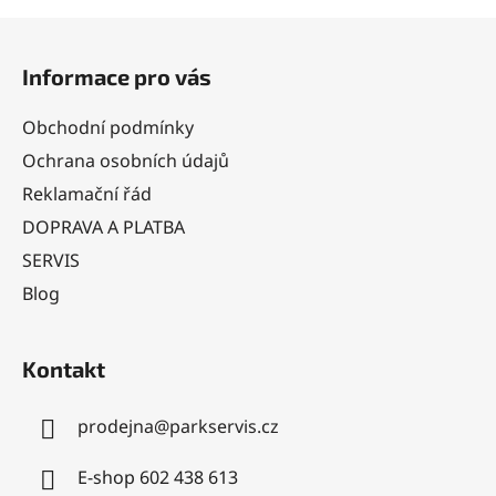
u
Z
á
Informace pro vás
p
a
Obchodní podmínky
t
Ochrana osobních údajů
í
Reklamační řád
DOPRAVA A PLATBA
SERVIS
Blog
Kontakt
prodejna
@
parkservis.cz
E-shop 602 438 613