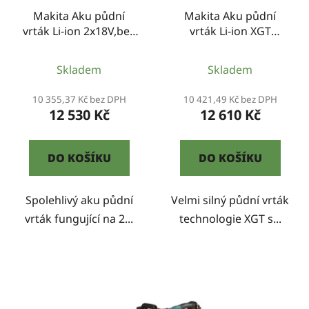
r
t
Makita Aku půdní
Makita Aku půdní
o
ů
vrták Li-ion 2x18V,bez
vrták Li-ion XGT
d
aku Z
40V,bez aku Z
u
Skladem
Skladem
k
t
10 355,37 Kč bez DPH
10 421,49 Kč bez DPH
ů
12 530 Kč
12 610 Kč
DO KOŠÍKU
DO KOŠÍKU
Spolehlivý aku půdní
Velmi silný půdní vrták
vrták fungující na 2...
technologie XGT s...