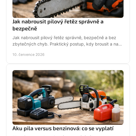
Jak nabrousit pilový řetěz správně a
bezpečně
Jak nabrousit pilový řetěz správně, bezpečně a bez
zbytečných chyb. Praktický postup, kdy brousit a na
co si dát pozor při údržbě pily.
10. července 2026
Aku pila versus benzinová: co se vyplatí