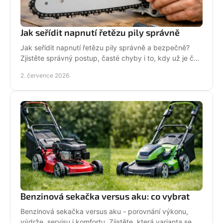
Jak seřídit napnutí řetězu pily správně
Jak seřídit napnutí řetězu pily správně a bezpečně?
Zjistěte správný postup, časté chyby i to, kdy už je čas
na servis pily.
2. července 2026
Benzinová sekačka versus aku: co vybrat
Benzinová sekačka versus aku - porovnání výkonu,
výdrže, servisu i komfortu. Zjistěte, která varianta se