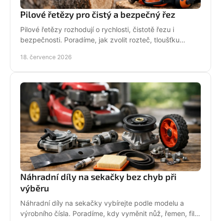
Pilové řetězy pro čistý a bezpečný řez
Pilové řetězy rozhodují o rychlosti, čistotě řezu i
bezpečnosti. Poradíme, jak zvolit rozteč, tloušťku
vodicího článku a správnou údržbu pro vaši pilu.
18. července 2026
Náhradní díly na sekačky bez chyb při
výběru
Náhradní díly na sekačky vybírejte podle modelu a
výrobního čísla. Poradíme, kdy vyměnit nůž, řemen, filtr