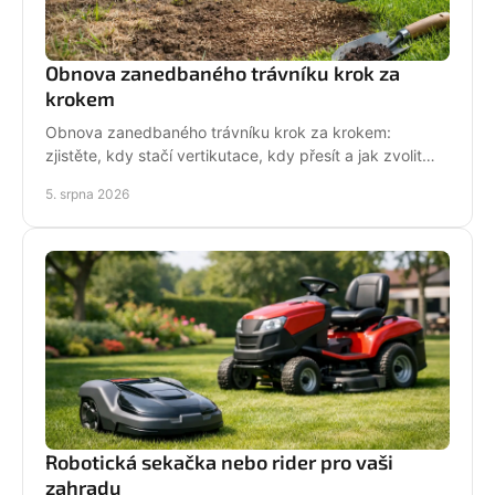
Obnova zanedbaného trávníku krok za
krokem
Obnova zanedbaného trávníku krok za krokem:
zjistěte, kdy stačí vertikutace, kdy přesít a jak zvolit
techniku pro hustý, odolný porost bez zbytečných
5. srpna 2026
chyb
Robotická sekačka nebo rider pro vaši
zahradu