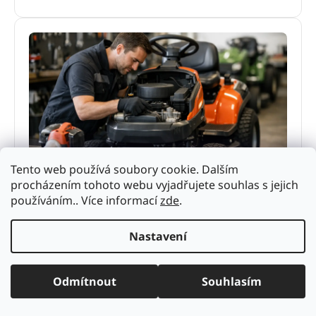
Servis zahradní techniky bez zbytečných
Tento web používá soubory cookie. Dalším
prostojů
procházením tohoto webu vyjadřujete souhlas s jejich
používáním.. Více informací
zde
.
Servis zahradní techniky rozhoduje o výkonu i
životnosti stroje. Zjistěte, kdy řešit údržbu, co
Nastavení
nepodcenit a proč se vyplatí odborný servis.
4. června 2026
Odmítnout
Souhlasím