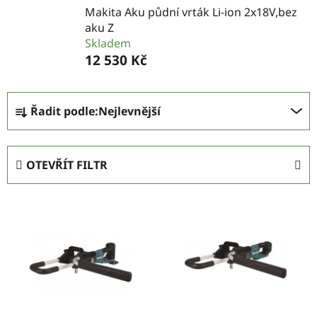
Makita Aku půdní vrták Li-ion 2x18V,bez
aku Z
Skladem
12 530 Kč
Ř
Řadit podle:
Nejlevnější
a
z
e
OTEVŘÍT FILTR
n
í
V
p
ý
r
p
o
i
d
s
u
p
k