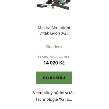
Makita Aku půdní
vrták Li-ion XGT
40V,bez aku Z
Skladem
11 586,78 Kč bez DPH
14 020 Kč
DO KOŠÍKU
Velmi silný půdní vrták
technologie XGT s...