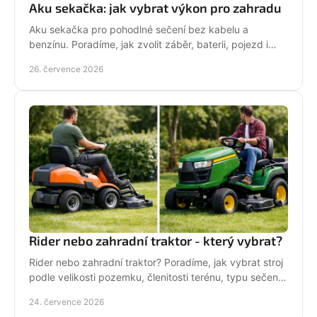
Aku sekačka: jak vybrat výkon pro zahradu
Aku sekačka pro pohodlné sečení bez kabelu a
benzínu. Poradíme, jak zvolit záběr, baterii, pojezd i
správné servisní zázemí pro vaši zahradu každý týden.
26. července 2026
Rider nebo zahradní traktor - který vybrat?
Rider nebo zahradní traktor? Poradíme, jak vybrat stroj
podle velikosti pozemku, členitosti terénu, typu sečení
a požadavků na servis a příslušenství.
24. července 2026