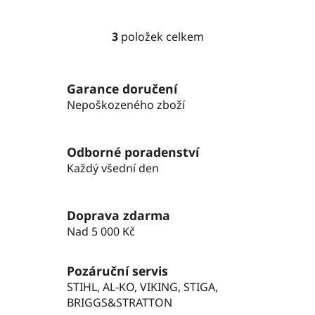
3
položek celkem
O
v
l
Garance doručení
á
Nepoškozeného zboží
d
a
c
Odborné poradenství
í
p
Každý všední den
r
v
k
Doprava zdarma
y
Nad 5 000 Kč
v
ý
Pozáruční servis
p
STIHL, AL-KO, VIKING, STIGA,
i
BRIGGS&STRATTON
s