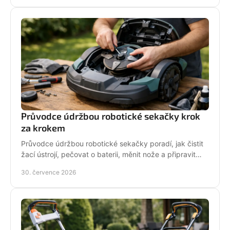
Průvodce údržbou robotické sekačky krok
za krokem
Průvodce údržbou robotické sekačky poradí, jak čistit
žací ústrojí, pečovat o baterii, měnit nože a připravit
stroj na zimní odstávku v celé sezoně.
30. července 2026