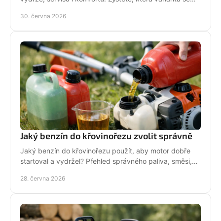
hodí pro vaši zahradu a práci.
30. června 2026
Jaký benzín do křovinořezu zvolit správně
Jaký benzín do křovinořezu použít, aby motor dobře
startoval a vydržel? Přehled správného paliva, směsi,
oleje i častých chyb.
28. června 2026