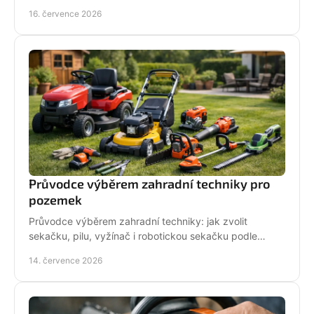
i pojezd a jak předejít poruše při údržbě.
16. července 2026
Průvodce výběrem zahradní techniky pro
pozemek
Průvodce výběrem zahradní techniky: jak zvolit
sekačku, pilu, vyžínač i robotickou sekačku podle
pozemku, výkonu, pohodlí a servisu a dlouhodobé
14. července 2026
podpory.