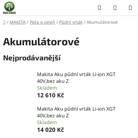
Přejít
Hledat
NÁKUP
na
KOŠÍK
obsah
Domů
/
MAKITA
/
Péče o zeleň
/
Půdní vrták
/
Akumulátorové
Akumulátorové
Nejprodávanější
Makita Aku půdní vrták Li-ion XGT
40V,bez aku Z
Skladem
12 610 Kč
Makita Aku půdní vrták Li-ion XGT
40V,bez aku Z
Skladem
14 020 Kč