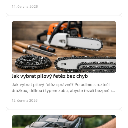
baterii, servis i funkce navíc.
14. června 2026
Jak vybrat pilový řetěz bez chyb
Jak vybrat pilový řetěz správně? Poradíme s roztečí,
drážkou, délkou i typem zubu, abyste řezali bezpečně,
rychle a bez zbytečných chyb.
12. června 2026