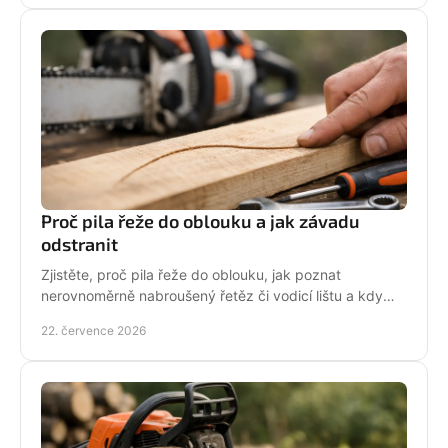
Proč pila řeže do oblouku a jak závadu
odstranit
Zjistěte, proč pila řeže do oblouku, jak poznat
nerovnoměrně nabroušený řetěz či vodicí lištu a kdy
závadu svěřit odbornému servisu co nejdřív.
22. července 2026