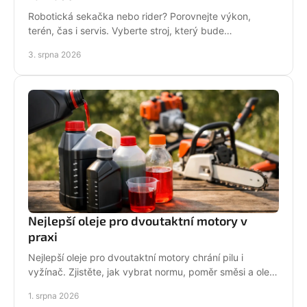
Robotická sekačka nebo rider? Porovnejte výkon,
terén, čas i servis. Vyberte stroj, který bude
dlouhodobě fungovat na vaší zahradě pro každou
3. srpna 2026
sezónu.
Nejlepší oleje pro dvoutaktní motory v
praxi
Nejlepší oleje pro dvoutaktní motory chrání pilu i
vyžínač. Zjistěte, jak vybrat normu, poměr směsi a olej
podle práce stroje pro spolehlivější provoz.
1. srpna 2026