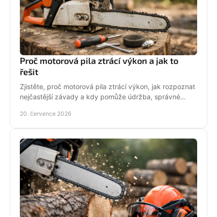
Proč motorová pila ztrácí výkon a jak to
řešit
Zjistěte, proč motorová pila ztrácí výkon, jak rozpoznat
nejčastější závady a kdy pomůže údržba, správné
palivo nebo odborný servis pro spolehlivý řez.
20. července 2026