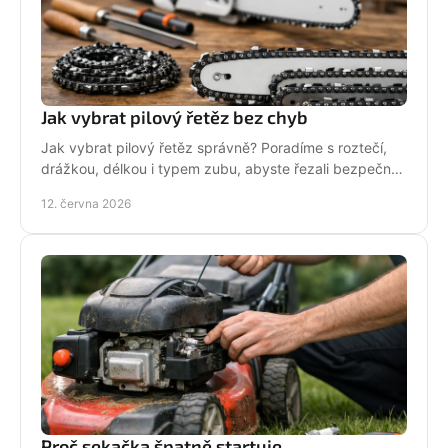
Jak vybrat pilový řetěz bez chyb
Jak vybrat pilový řetěz správně? Poradíme s roztečí,
drážkou, délkou i typem zubu, abyste řezali bezpečně,
rychle a bez zbytečných chyb.
12. června 2026
Proč sekačka špatně startuje