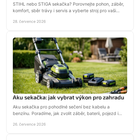
STIHL nebo STIGA sekačka? Porovnejte pohon, záběr,
komfort, sběr trávy i servis a vyberte stroj pro vaši
zahradu.
28. července 2026
Aku sekačka: jak vybrat výkon pro zahradu
Aku sekačka pro pohodlné sečení bez kabelu a
benzínu. Poradíme, jak zvolit záběr, baterii, pojezd i
správné servisní zázemí pro vaši zahradu každý týden.
26. července 2026