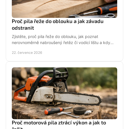
Proč pila řeže do oblouku a jak závadu
odstranit
Zjistěte, proč pila řeže do oblouku, jak poznat
nerovnoměrně nabroušený řetěz či vodicí lištu a kdy
závadu svěřit odbornému servisu co nejdřív.
22. července 2026
Proč motorová pila ztrácí výkon a jak to
řešit