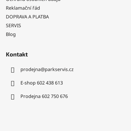
í
Reklamační řád
DOPRAVA A PLATBA
SERVIS
Blog
Kontakt
prodejna
@
parkservis.cz
E-shop 602 438 613
Prodejna 602 750 676