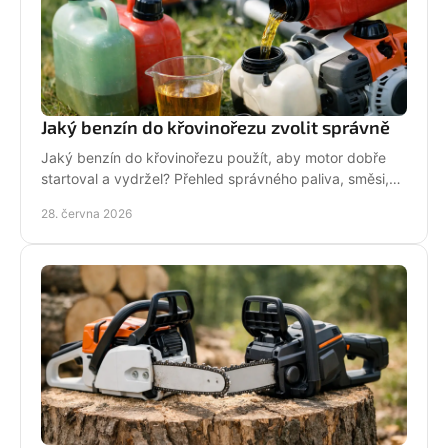
Jaký benzín do křovinořezu zvolit správně
Jaký benzín do křovinořezu použít, aby motor dobře
startoval a vydržel? Přehled správného paliva, směsi,
oleje i častých chyb.
28. června 2026