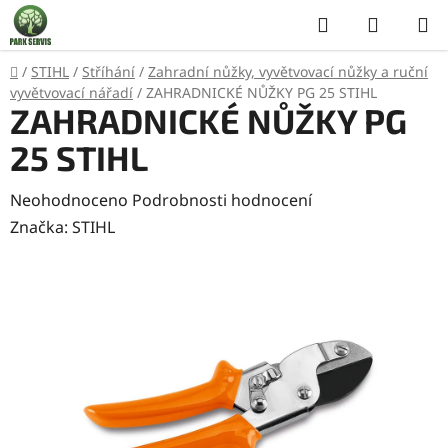
Přejít
Hledat
NÁKUP
na
KOŠÍK
obsah
Domů
/
STIHL
/
Stříhání
/
Zahradní nůžky, vyvětvovací nůžky a ruční
vyvětvovací nářadí
/
ZAHRADNICKÉ NŮŽKY PG 25 STIHL
ZAHRADNICKÉ NŮŽKY PG
25 STIHL
Průměrné
Neohodnoceno
Podrobnosti hodnocení
hodnocení
Značka:
STIHL
produktu
je
0,0
z
5
hvězdiček.