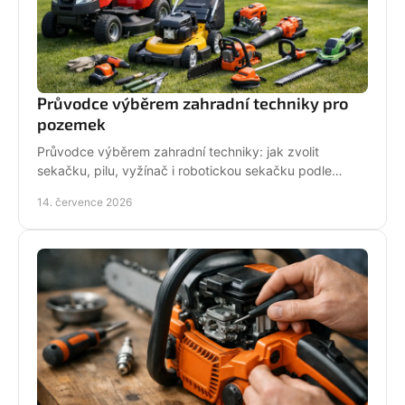
Průvodce výběrem zahradní techniky pro
pozemek
Průvodce výběrem zahradní techniky: jak zvolit
sekačku, pilu, vyžínač i robotickou sekačku podle
pozemku, výkonu, pohodlí a servisu a dlouhodobé
14. července 2026
podpory.