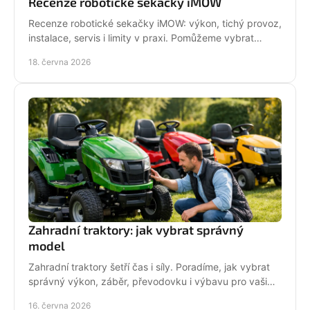
Recenze robotické sekačky iMOW
Recenze robotické sekačky iMOW: výkon, tichý provoz,
instalace, servis i limity v praxi. Pomůžeme vybrat
model pro vaši zahradu.
18. června 2026
Zahradní traktory: jak vybrat správný
model
Zahradní traktory šetří čas i síly. Poradíme, jak vybrat
správný výkon, záběr, převodovku i výbavu pro vaši
zahradu a provoz.
16. června 2026