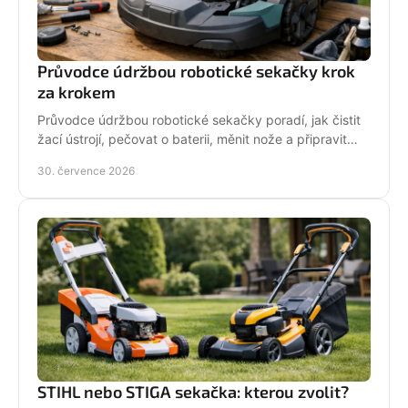
Průvodce údržbou robotické sekačky krok
za krokem
Průvodce údržbou robotické sekačky poradí, jak čistit
žací ústrojí, pečovat o baterii, měnit nože a připravit
stroj na zimní odstávku v celé sezoně.
30. července 2026
STIHL nebo STIGA sekačka: kterou zvolit?