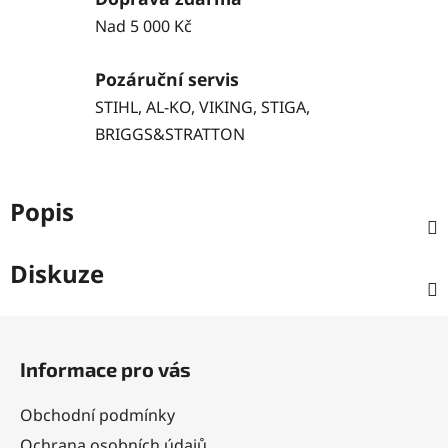
Nad 5 000 Kč
Pozáruční servis
STIHL, AL-KO, VIKING, STIGA,
BRIGGS&STRATTON
Popis
Diskuze
Z
á
Informace pro vás
p
a
Obchodní podmínky
t
Ochrana osobních údajů