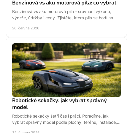
Benzínová vs aku motorová pila: co vybrat
Benzínová vs aku motorová pila - srovnání výkonu,
výdrže, údržby i ceny. Zjistěte, která pila se hodí na
zahradu, sad i náročné řezání.
26. června 2026
Robotické sekačky: jak vybrat správný
model
Robotické sekačky šetří čas i práci. Poradíme, jak
vybrat správný model podle plochy, terénu, instalace,
servisu a provozních nároků.
24. června 2026