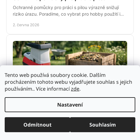
Ochranné pomůcky pro práci s pilou výrazně snižují
riziko úrazu. Poradíme, co vybrat pro hobby použití i
pravidelnou práci v terénu.
2. června 2026
Tento web používá soubory cookie. Dalším
procházením tohoto webu vyjadřujete souhlas s jejich
používáním.. Více informací
zde
.
Drtič větví na kompost: jak vybrat správně
Nastavení
Drtič větví na kompost urychlí úklid zahrady i zrání
kompostu. Poradíme, jak vybrat výkon, typ nožů a stroj
pro běžné i náročné použití.
Odmítnout
Souhlasím
1. června 2026