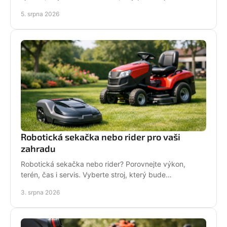
techniku pro hustý, odolný porost bez zbytečných
5. srpna 2026
chyb
Robotická sekačka nebo rider pro vaši
zahradu
Robotická sekačka nebo rider? Porovnejte výkon,
terén, čas i servis. Vyberte stroj, který bude
dlouhodobě fungovat na vaší zahradě pro každou
3. srpna 2026
sezónu.