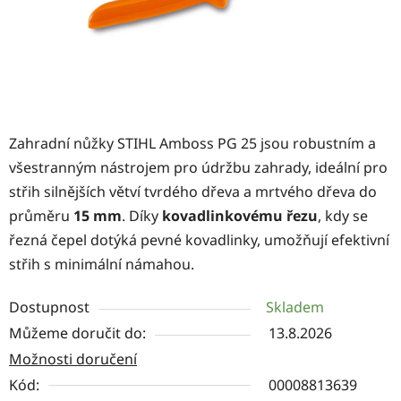
Zahradní nůžky STIHL Amboss PG 25 jsou robustním a
všestranným nástrojem pro údržbu zahrady, ideální pro
střih silnějších větví tvrdého dřeva a mrtvého dřeva do
průměru
15 mm
. Díky
kovadlinkovému řezu
, kdy se
řezná čepel dotýká pevné kovadlinky, umožňují efektivní
střih s minimální námahou.
Dostupnost
Skladem
Můžeme doručit do:
13.8.2026
Možnosti doručení
Kód:
00008813639