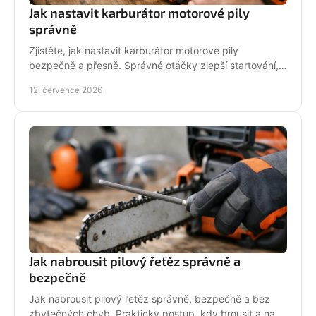
Jak nastavit karburátor motorové pily
správně
Zjistěte, jak nastavit karburátor motorové pily
bezpečně a přesně. Správné otáčky zlepší startování,
výkon řezu a životnost motoru při práci v provozu.
12. července 2026
Jak nabrousit pilový řetěz správně a
bezpečně
Jak nabrousit pilový řetěz správně, bezpečně a bez
zbytečných chyb. Praktický postup, kdy brousit a na