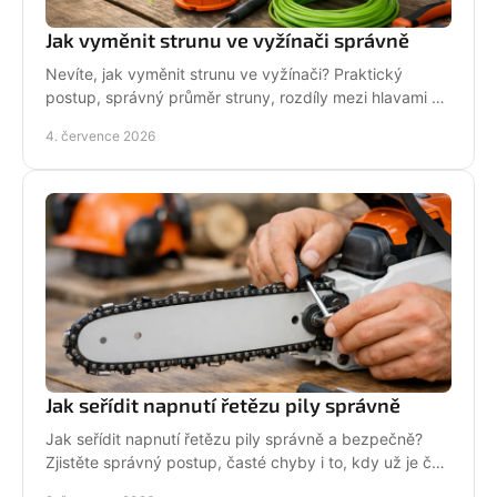
Jak vyměnit strunu ve vyžínači správně
Nevíte, jak vyměnit strunu ve vyžínači? Praktický
postup, správný průměr struny, rozdíly mezi hlavami a
tipy pro delší životnost.
4. července 2026
Jak seřídit napnutí řetězu pily správně
Jak seřídit napnutí řetězu pily správně a bezpečně?
Zjistěte správný postup, časté chyby i to, kdy už je čas
na servis pily.