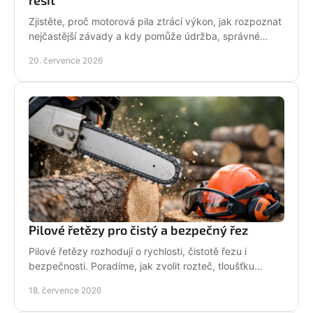
Zjistěte, proč motorová pila ztrácí výkon, jak rozpoznat
nejčastější závady a kdy pomůže údržba, správné
palivo nebo odborný servis pro spolehlivý řez.
20. července 2026
Pilové řetězy pro čistý a bezpečný řez
Pilové řetězy rozhodují o rychlosti, čistotě řezu i
bezpečnosti. Poradíme, jak zvolit rozteč, tloušťku
vodicího článku a správnou údržbu pro vaši pilu.
18. července 2026