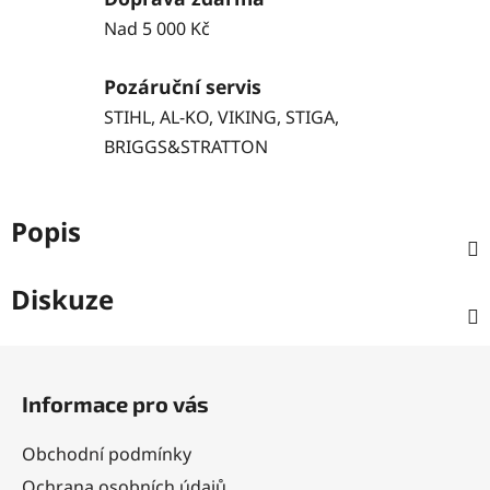
Nad 5 000 Kč
Pozáruční servis
STIHL, AL-KO, VIKING, STIGA,
BRIGGS&STRATTON
Popis
Diskuze
Z
á
Informace pro vás
p
a
Obchodní podmínky
t
Ochrana osobních údajů