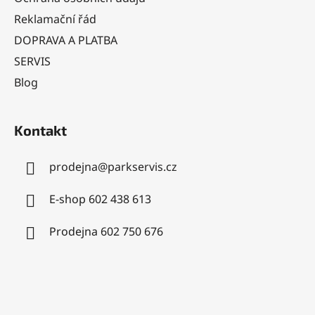
í
Reklamační řád
DOPRAVA A PLATBA
SERVIS
Blog
Kontakt
prodejna
@
parkservis.cz
E-shop 602 438 613
Prodejna 602 750 676