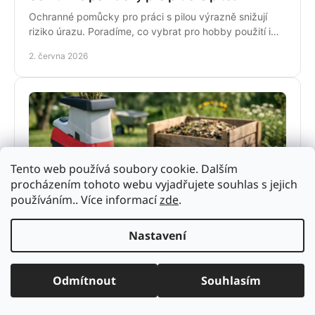
Ochranné pomůcky pro práci s pilou výrazně snižují
riziko úrazu. Poradíme, co vybrat pro hobby použití i
pravidelnou práci v terénu.
2. června 2026
Tento web používá soubory cookie. Dalším
procházením tohoto webu vyjadřujete souhlas s jejich
používáním.. Více informací
zde
.
Drtič větví na kompost: jak vybrat správně
Nastavení
Drtič větví na kompost urychlí úklid zahrady i zrání
kompostu. Poradíme, jak vybrat výkon, typ nožů a stroj
pro běžné i náročné použití.
Odmítnout
Souhlasím
1. června 2026