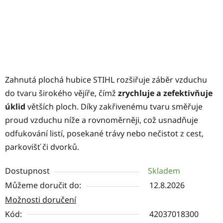
Zahnutá plochá hubice STIHL rozšiřuje záběr vzduchu
do tvaru širokého vějíře, čímž
zrychluje a zefektivňuje
úklid
větších ploch. Díky zakřivenému tvaru směřuje
proud vzduchu níže a rovnoměrněji, což usnadňuje
odfukování listí, posekané trávy nebo nečistot z cest,
parkovišť či dvorků.
Dostupnost
Skladem
Můžeme doručit do:
12.8.2026
Možnosti doručení
Kód:
42037018300