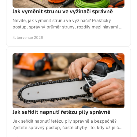
Jak vyměnit strunu ve vyžínači správně
Nevíte, jak vyměnit strunu ve vyžínači? Praktický
postup, správný průměr struny, rozdíly mezi hlavami a
tipy pro delší životnost.
4. července 2026
Jak seřídit napnutí řetězu pily správně
Jak seřídit napnutí řetězu pily správně a bezpečně?
Zjistěte správný postup, časté chyby i to, kdy už je čas
na servis pily.