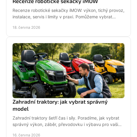
Recenze robotické sekačky iMOW
Recenze robotické sekačky iMOW: výkon, tichý provoz,
instalace, servis i limity v praxi. Pomůžeme vybrat
model pro vaši zahradu.
18. června 2026
Zahradní traktory: jak vybrat správný
model
Zahradní traktory šetří čas i síly. Poradíme, jak vybrat
správný výkon, záběr, převodovku i výbavu pro vaši
zahradu a provoz.
16. června 2026