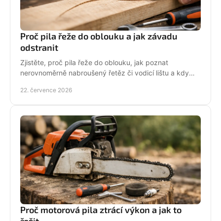
Proč pila řeže do oblouku a jak závadu
odstranit
Zjistěte, proč pila řeže do oblouku, jak poznat
nerovnoměrně nabroušený řetěz či vodicí lištu a kdy
závadu svěřit odbornému servisu co nejdřív.
22. července 2026
Proč motorová pila ztrácí výkon a jak to
řešit