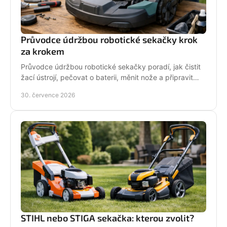
Průvodce údržbou robotické sekačky krok
za krokem
Průvodce údržbou robotické sekačky poradí, jak čistit
žací ústrojí, pečovat o baterii, měnit nože a připravit
stroj na zimní odstávku v celé sezoně.
30. července 2026
STIHL nebo STIGA sekačka: kterou zvolit?