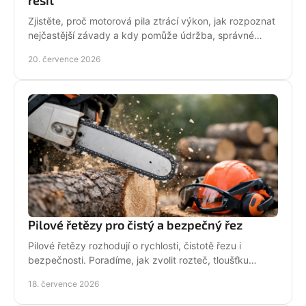
Zjistěte, proč motorová pila ztrácí výkon, jak rozpoznat
nejčastější závady a kdy pomůže údržba, správné
palivo nebo odborný servis pro spolehlivý řez.
20. července 2026
Pilové řetězy pro čistý a bezpečný řez
Pilové řetězy rozhodují o rychlosti, čistotě řezu i
bezpečnosti. Poradíme, jak zvolit rozteč, tloušťku
vodicího článku a správnou údržbu pro vaši pilu.
18. července 2026