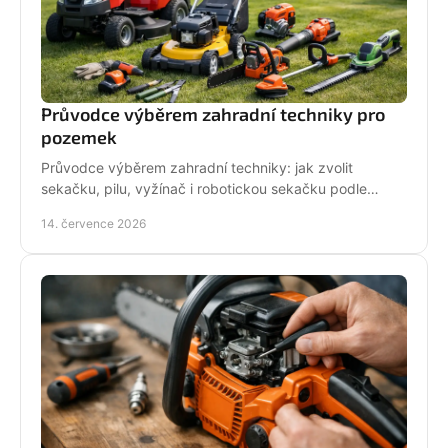
Průvodce výběrem zahradní techniky pro
pozemek
Průvodce výběrem zahradní techniky: jak zvolit
sekačku, pilu, vyžínač i robotickou sekačku podle
pozemku, výkonu, pohodlí a servisu a dlouhodobé
14. července 2026
podpory.