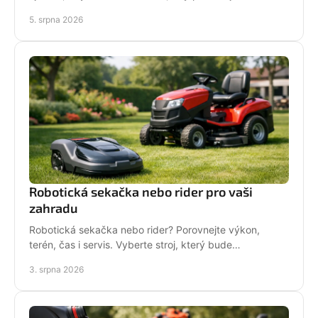
techniku pro hustý, odolný porost bez zbytečných
5. srpna 2026
chyb
Robotická sekačka nebo rider pro vaši
zahradu
Robotická sekačka nebo rider? Porovnejte výkon,
terén, čas i servis. Vyberte stroj, který bude
dlouhodobě fungovat na vaší zahradě pro každou
3. srpna 2026
sezónu.