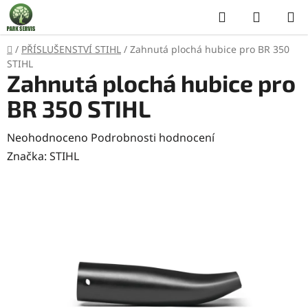
Přejít
Hledat
NÁKUP
na
KOŠÍK
obsah
Domů
/
PŘÍSLUŠENSTVÍ STIHL
/
Zahnutá plochá hubice pro BR 350
STIHL
Zahnutá plochá hubice pro
BR 350 STIHL
Průměrné
Neohodnoceno
Podrobnosti hodnocení
hodnocení
Značka:
STIHL
produktu
je
0,0
z
5
hvězdiček.