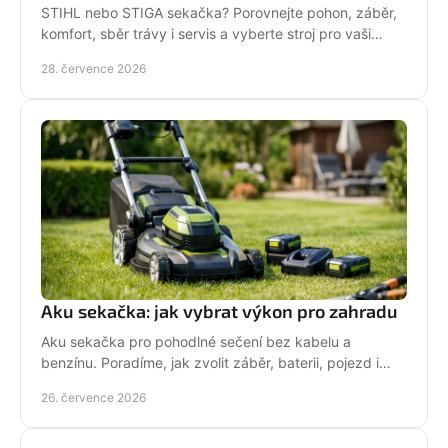
STIHL nebo STIGA sekačka? Porovnejte pohon, záběr,
komfort, sběr trávy i servis a vyberte stroj pro vaši
zahradu.
28. července 2026
Aku sekačka: jak vybrat výkon pro zahradu
Aku sekačka pro pohodlné sečení bez kabelu a
benzínu. Poradíme, jak zvolit záběr, baterii, pojezd i
správné servisní zázemí pro vaši zahradu každý týden.
26. července 2026