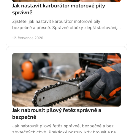
Jak nastavit karburátor motorové pily
správně
Zjistěte, jak nastavit karburátor motorové pily
bezpečně a přesně. Správné otáčky zlepší startování,
výkon řezu a životnost motoru při práci v provozu.
12. července 2026
Jak nabrousit pilový řetěz správně a
bezpečně
Jak nabrousit pilový řetěz správně, bezpečně a bez
zbytečných chyb. Praktický postup, kdy brousit a na