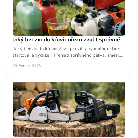
Jaký benzín do křovinořezu zvolit správně
Jaký benzín do křovinořezu použít, aby motor dobře
startoval a vydržel? Přehled správného paliva, směsi,
oleje i častých chyb.
28. června 2026