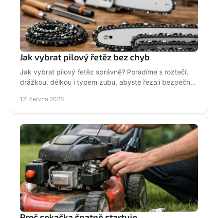
Jak vybrat pilový řetěz bez chyb
Jak vybrat pilový řetěz správně? Poradíme s roztečí,
drážkou, délkou i typem zubu, abyste řezali bezpečně,
rychle a bez zbytečných chyb.
12. června 2026
Proč sekačka špatně startuje