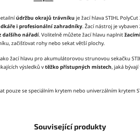
etailní
údržbu okrajů trávníku
je žací hlava STIHL PolyCut
dkáře i profesionální zahradníky
. Žací nástroj je vybaven
z dalšího nářadí
. Volitelně můžete žací hlavu naplnit
žacím
íku, začišťovat rohy nebo sekat větší plochy.
2 jako žací hlavu pro akumulátorovou strunovou sekačku ST
ajících výsledků v
těžko přístupných místech
, jaká bývaj
t pouze se speciálním krytem nebo univerzálním krytem STI
Související produkty