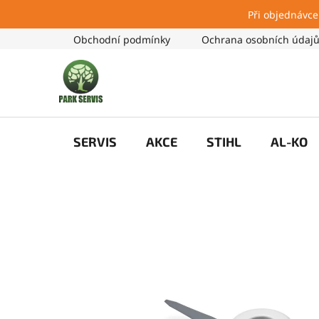
Při objednávce
Přejít
Obchodní podmínky
Ochrana osobních údaj
na
obsah
SERVIS
AKCE
STIHL
AL-KO