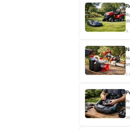
R
Ro
dl
3.
N
Ne
sm
1.
P
Pr
no
30