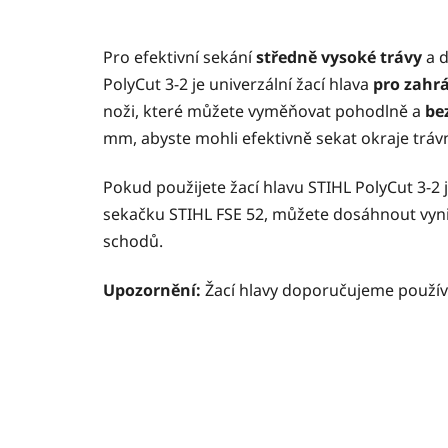
Pro efektivní sekání
středně vysoké trávy
a d
PolyCut 3-2 je univerzální žací hlava
pro zahrá
noži, které můžete vyměňovat pohodlně a
be
mm, abyste mohli efektivně sekat okraje trávn
Pokud použijete žací hlavu STIHL PolyCut 3-
sekačku STIHL FSE 52, můžete dosáhnout vynik
schodů.
Upozornění:
Žací hlavy doporučujeme používa