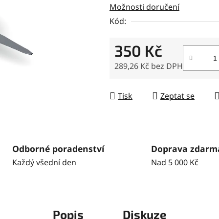
Možnosti doručení
z
5
Kód:
hvězdiček.
350 Kč
289,26 Kč bez DPH
Měrná cena:
Tisk
Zeptat se
Odborné poradenství
Doprava zdarm
Každý všední den
Nad 5 000 Kč
Popis
Diskuze