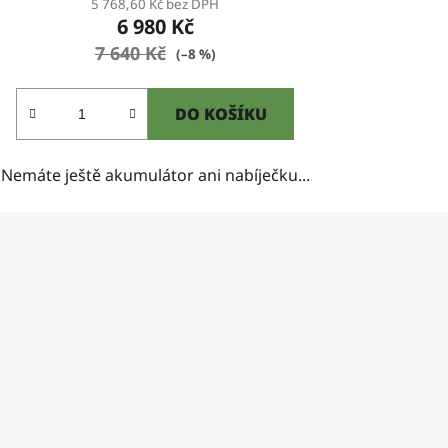
5 768,60 Kč bez DPH
6 980 Kč
7 640 Kč
(–8 %)
DO KOŠÍKU
Nemáte ještě akumulátor ani nabíječku...