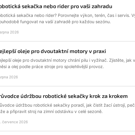
obotická sekačka nebo rider pro vaši zahradu
botická sekačka nebo rider? Porovnejte výkon, terén, čas i servis. V
ouhodobě fungovat na vaší zahradě pro každou sezónu.
 srpna 2026
ejlepší oleje pro dvoutaktní motory v praxi
jlepší oleje pro dvoutaktní motory chrání pilu i vyžínač. Zjistěte, ja
ěsi a olej podle práce stroje pro spolehlivější provoz.
 srpna 2026
růvodce údržbou robotické sekačky krok za krokem
ůvodce údržbou robotické sekačky poradí, jak čistit žací ústrojí, peč
že a připravit stroj na zimní odstávku v celé sezoně.
. července 2026