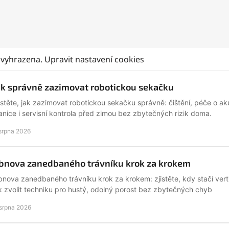
 vyhrazena.
Upravit nastavení cookies
ak správně zazimovat robotickou sekačku
istěte, jak zazimovat robotickou sekačku správně: čištění, péče o ak
anice i servisní kontrola před zimou bez zbytečných rizik doma.
 srpna 2026
bnova zanedbaného trávníku krok za krokem
nova zanedbaného trávníku krok za krokem: zjistěte, kdy stačí verti
k zvolit techniku pro hustý, odolný porost bez zbytečných chyb
 srpna 2026