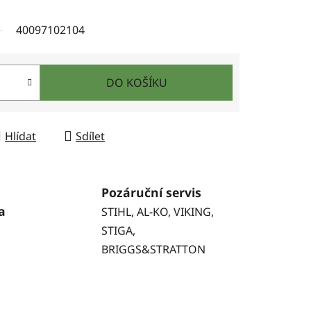
40097102104
DO KOŠÍKU
Hlídat
Sdílet
Pozáruční servis
a
STIHL, AL-KO, VIKING,
STIGA,
BRIGGS&STRATTON