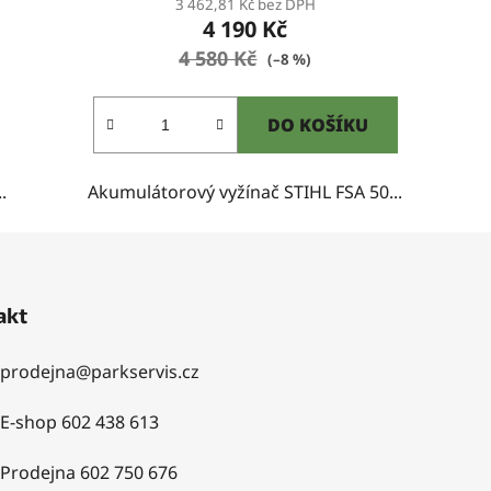
3 462,81 Kč bez DPH
4 190 Kč
4 580 Kč
(–8 %)
DO KOŠÍKU
.
Akumulátorový vyžínač STIHL FSA 50...
akt
prodejna
@
parkservis.cz
E-shop 602 438 613
Prodejna 602 750 676