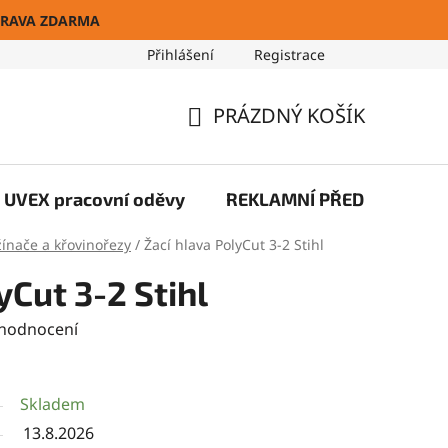
RAVA ZDARMA
Přihlášení
Registrace
Blog
PRÁZDNÝ KOŠÍK
NÁKUPNÍ
KOŠÍK
UVEX pracovní oděvy
REKLAMNÍ PŘEDMĚTY
žínače a křovinořezy
/
Žací hlava PolyCut 3-2 Stihl
yCut 3-2 Stihl
 hodnocení
Skladem
13.8.2026