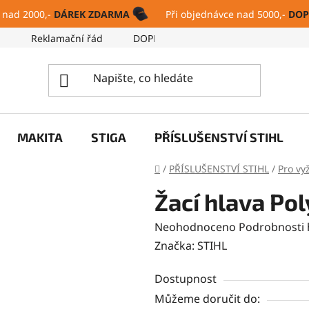
 nad 2000,-
DÁREK ZDARMA
Při objednávce nad 5000,-
DOP
ů
Reklamační řád
DOPRAVA A PLATBA
SERVIS
MAKITA
STIGA
PŘÍSLUŠENSTVÍ STIHL
Domů
/
PŘÍSLUŠENSTVÍ STIHL
/
Pro vy
Žací hlava Pol
Průměrné
Neohodnoceno
Podrobnosti
hodnocení
Značka:
STIHL
produktu
Dostupnost
je
Můžeme doručit do:
0,0