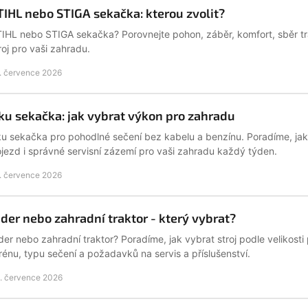
TIHL nebo STIGA sekačka: kterou zvolit?
IHL nebo STIGA sekačka? Porovnejte pohon, záběr, komfort, sběr trá
roj pro vaši zahradu.
. července 2026
ku sekačka: jak vybrat výkon pro zahradu
u sekačka pro pohodlné sečení bez kabelu a benzínu. Poradíme, jak z
jezd i správné servisní zázemí pro vaši zahradu každý týden.
. července 2026
ider nebo zahradní traktor - který vybrat?
der nebo zahradní traktor? Poradíme, jak vybrat stroj podle velikosti
rénu, typu sečení a požadavků na servis a příslušenství.
. července 2026