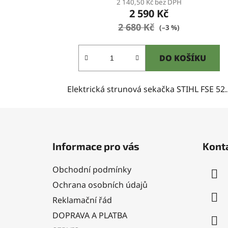
2 140,50 Kč bez DPH
2 590 Kč
2 680 Kč
(–3 %)
DO KOŠÍKU
Elektrická strunová sekačka STIHL FSE 52..
Z
á
Informace pro vás
Kont
p
a
Obchodní podmínky
t
Ochrana osobních údajů
í
Reklamační řád
DOPRAVA A PLATBA