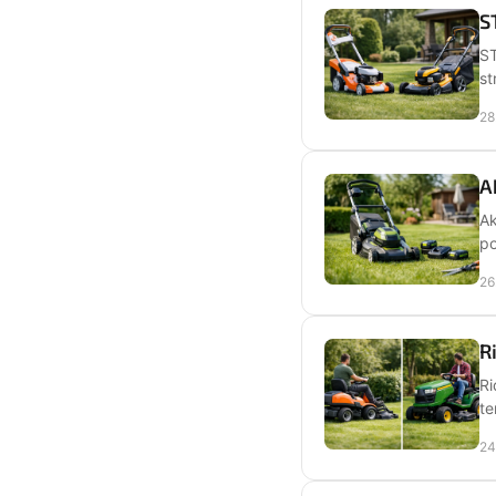
S
ST
st
28
A
Ak
po
26
R
Ri
te
24