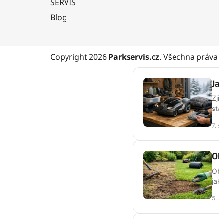
SERVIS
Blog
Copyright 2026
Parkservis.cz
. Všechna práva
J
Zj
st
7.
O
Ob
ja
5.