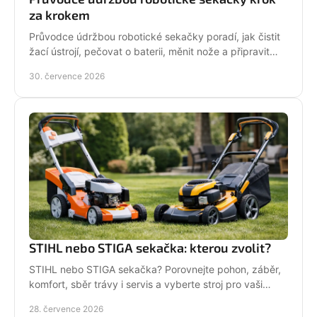
za krokem
Průvodce údržbou robotické sekačky poradí, jak čistit
žací ústrojí, pečovat o baterii, měnit nože a připravit
stroj na zimní odstávku v celé sezoně.
30. července 2026
STIHL nebo STIGA sekačka: kterou zvolit?
STIHL nebo STIGA sekačka? Porovnejte pohon, záběr,
komfort, sběr trávy i servis a vyberte stroj pro vaši
zahradu.
28. července 2026