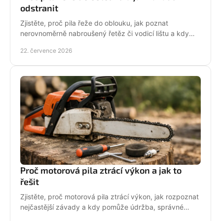
odstranit
Zjistěte, proč pila řeže do oblouku, jak poznat
nerovnoměrně nabroušený řetěz či vodicí lištu a kdy
závadu svěřit odbornému servisu co nejdřív.
22. července 2026
Proč motorová pila ztrácí výkon a jak to
řešit
Zjistěte, proč motorová pila ztrácí výkon, jak rozpoznat
nejčastější závady a kdy pomůže údržba, správné
palivo nebo odborný servis pro spolehlivý řez.