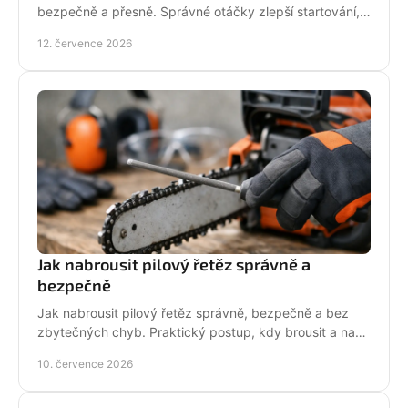
bezpečně a přesně. Správné otáčky zlepší startování,
výkon řezu a životnost motoru při práci v provozu.
12. července 2026
Jak nabrousit pilový řetěz správně a
bezpečně
Jak nabrousit pilový řetěz správně, bezpečně a bez
zbytečných chyb. Praktický postup, kdy brousit a na
co si dát pozor při údržbě pily.
10. července 2026