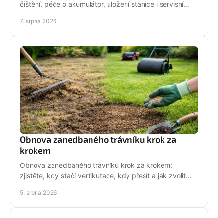
čištění, péče o akumulátor, uložení stanice i servisní
kontrola před zimou bez zbytečných rizik doma.
7. srpna 2026
Obnova zanedbaného trávníku krok za
krokem
Obnova zanedbaného trávníku krok za krokem:
zjistěte, kdy stačí vertikutace, kdy přesít a jak zvolit
techniku pro hustý, odolný porost bez zbytečných
5. srpna 2026
chyb