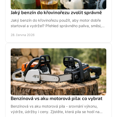
Jaký benzín do křovinořezu zvolit správně
Jaký benzín do křovinořezu použít, aby motor dobře
startoval a vydržel? Přehled správného paliva, směsi,
oleje i častých chyb.
28. června 2026
Benzínová vs aku motorová pila: co vybrat
Benzínová vs aku motorová pila - srovnání výkonu,
výdrže, údržby i ceny. Zjistěte, která pila se hodí na