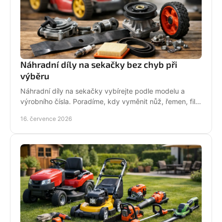
Náhradní díly na sekačky bez chyb při
výběru
Náhradní díly na sekačky vybírejte podle modelu a
výrobního čísla. Poradíme, kdy vyměnit nůž, řemen, filtr
i pojezd a jak předejít poruše při údržbě.
16. července 2026