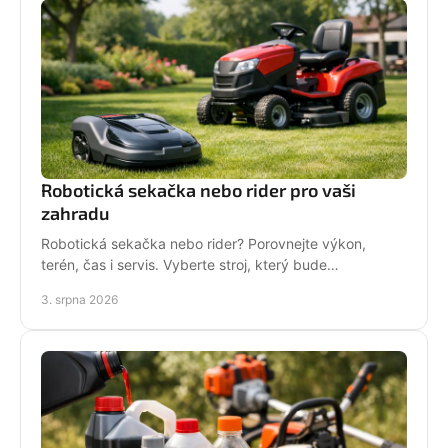
Robotická sekačka nebo rider pro vaši
zahradu
Robotická sekačka nebo rider? Porovnejte výkon,
terén, čas i servis. Vyberte stroj, který bude
dlouhodobě fungovat na vaší zahradě pro každou
3. srpna 2026
sezónu.