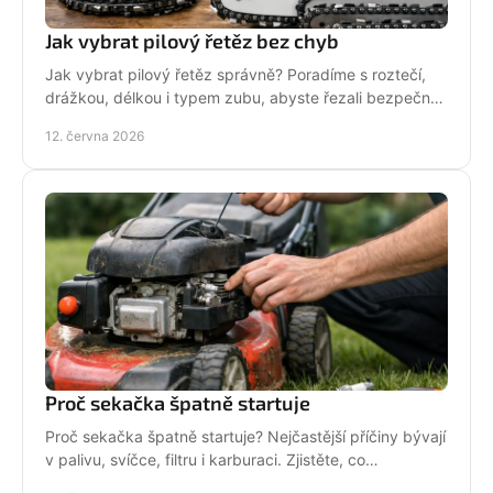
Jak vybrat pilový řetěz bez chyb
Jak vybrat pilový řetěz správně? Poradíme s roztečí,
drážkou, délkou i typem zubu, abyste řezali bezpečně,
rychle a bez zbytečných chyb.
12. června 2026
Proč sekačka špatně startuje
Proč sekačka špatně startuje? Nejčastější příčiny bývají
v palivu, svíčce, filtru i karburaci. Zjistěte, co
zkontrolovat nejdřív.