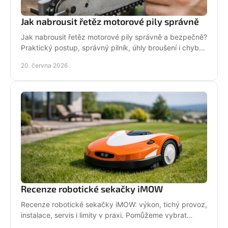
Jak nabrousit řetěz motorové pily správně
Jak nabrousit řetěz motorové pily správně a bezpečně?
Praktický postup, správný pilník, úhly broušení i chyby,
které zkracují životnost.
20. června 2026
Recenze robotické sekačky iMOW
Recenze robotické sekačky iMOW: výkon, tichý provoz,
instalace, servis i limity v praxi. Pomůžeme vybrat
model pro vaši zahradu.