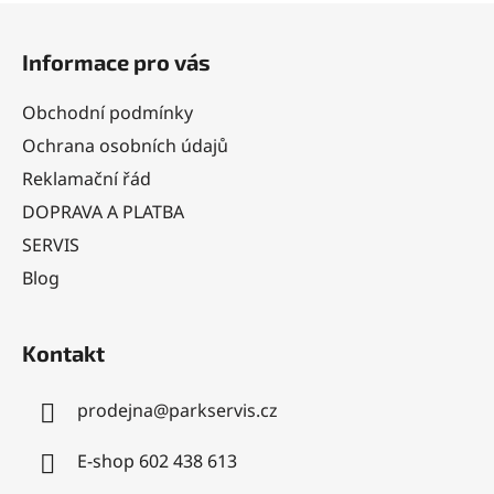
Z
á
Informace pro vás
p
a
Obchodní podmínky
t
Ochrana osobních údajů
í
Reklamační řád
DOPRAVA A PLATBA
SERVIS
Blog
Kontakt
prodejna
@
parkservis.cz
E-shop 602 438 613