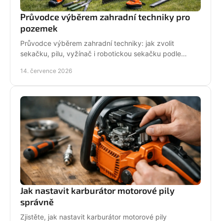
Průvodce výběrem zahradní techniky pro
pozemek
Průvodce výběrem zahradní techniky: jak zvolit
sekačku, pilu, vyžínač i robotickou sekačku podle
pozemku, výkonu, pohodlí a servisu a dlouhodobé
14. července 2026
podpory.
Jak nastavit karburátor motorové pily
správně
Zjistěte, jak nastavit karburátor motorové pily