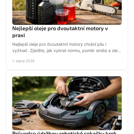
Nejlepší oleje pro dvoutaktní motory v
praxi
Nejlepší oleje pro dvoutaktní motory chrání pilu i
vyžínač. Zjistěte, jak vybrat normu, poměr směsi a olej
podle práce stroje pro spolehlivější provoz.
1. srpna 2026
Průvodce údržbou robotické sekačky krok