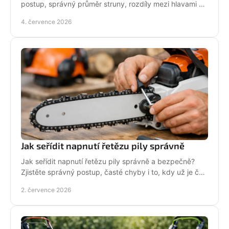
postup, správný průměr struny, rozdíly mezi hlavami a
tipy pro delší životnost.
4. července 2026
Jak seřídit napnutí řetězu pily správně
Jak seřídit napnutí řetězu pily správně a bezpečně?
Zjistěte správný postup, časté chyby i to, kdy už je čas
na servis pily.
2. července 2026