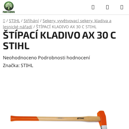
Přejít
Hledat
NÁKUP
na
KOŠÍK
obsah
Domů
/
STIHL
/
Stříhání
/
Sekery, vyvětvovací sekery, kladiva a
lesnické nářadí
/
ŠTÍPACÍ KLADIVO AX 30 C STIHL
ŠTÍPACÍ KLADIVO AX 30 C
STIHL
Průměrné
Neohodnoceno
Podrobnosti hodnocení
hodnocení
Značka:
STIHL
produktu
je
0,0
z
5
hvězdiček.