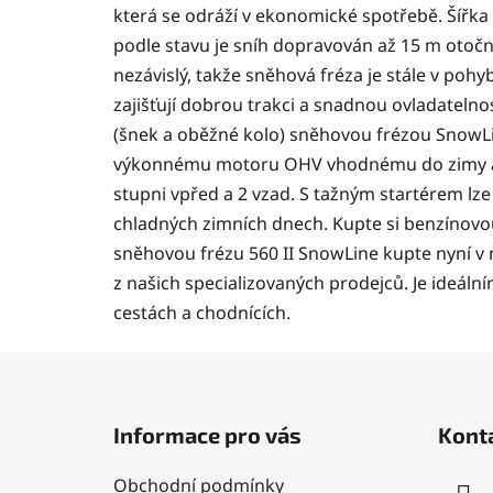
která se odráží v ekonomické spotřebě. Šířka 
podle stavu je sníh dopravován až 15 m oto
nezávislý, takže sněhová fréza je stále v pohy
zajišťují dobrou trakci a snadnou ovladateln
(šnek a oběžné kolo) sněhovou frézou SnowLi
výkonnému motoru OHV vhodnému do zimy a 
stupni vpřed a 2 vzad. S tažným startérem lz
chladných zimních dnech. Kupte si benzínov
sněhovou frézu 560 II SnowLine kupte nyní 
z našich specializovaných prodejců. Je ideál
cestách a chodnících.
Z
á
Informace pro vás
Kont
p
a
Obchodní podmínky