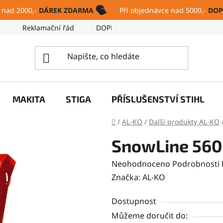
 nad 2000,-
DÁREK ZDARMA
Při objednávce nad 5000,-
DOP
ů
Reklamační řád
DOPRAVA A PLATBA
SERVIS
MAKITA
STIGA
PŘÍSLUŠENSTVÍ STIHL
Domů
/
AL-KO
/
Další produkty AL-KO
SnowLine 560 
Průměrné
Neohodnoceno
Podrobnosti
hodnocení
Značka:
AL-KO
produktu
Dostupnost
je
Můžeme doručit do:
0,0