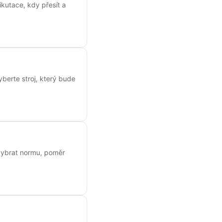
kutace, kdy přesít a
yberte stroj, který bude
k vybrat normu, poměr