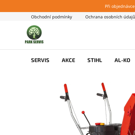
Při objednávce
Přejít
Obchodní podmínky
Ochrana osobních údaj
na
obsah
SERVIS
AKCE
STIHL
AL-KO