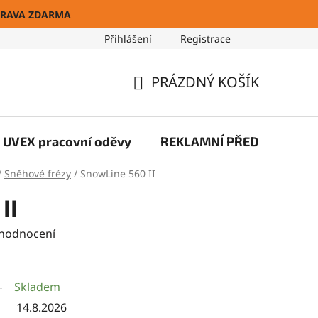
RAVA ZDARMA
Přihlášení
Registrace
Blog
PRÁZDNÝ KOŠÍK
NÁKUPNÍ
KOŠÍK
UVEX pracovní oděvy
REKLAMNÍ PŘEDMĚTY
/
Sněhové frézy
/
SnowLine 560 II
II
 hodnocení
Skladem
14.8.2026