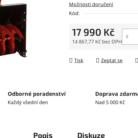
Možnosti doručení
z
5
Kód:
hvězdiček.
17 990 Kč
14 867,77 Kč bez DPH
Měrná cena:
Tisk
Zeptat se
Odborné poradenství
Doprava zdarm
Každý všední den
Nad 5 000 Kč
Popis
Diskuze