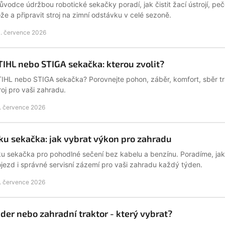
ůvodce údržbou robotické sekačky poradí, jak čistit žací ústrojí, peč
že a připravit stroj na zimní odstávku v celé sezoně.
. července 2026
TIHL nebo STIGA sekačka: kterou zvolit?
IHL nebo STIGA sekačka? Porovnejte pohon, záběr, komfort, sběr trá
roj pro vaši zahradu.
. července 2026
ku sekačka: jak vybrat výkon pro zahradu
u sekačka pro pohodlné sečení bez kabelu a benzínu. Poradíme, jak z
jezd i správné servisní zázemí pro vaši zahradu každý týden.
. července 2026
ider nebo zahradní traktor - který vybrat?