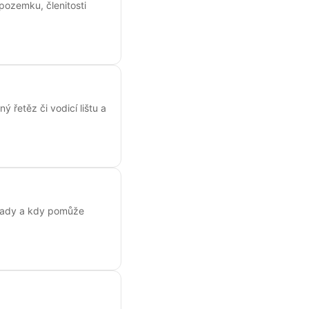
 pozemku, členitosti
 řetěz či vodicí lištu a
závady a kdy pomůže