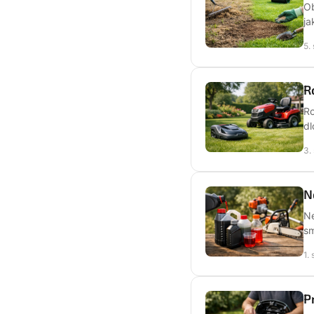
Ob
ja
5.
R
Ro
dl
3.
N
Ne
sm
1.
P