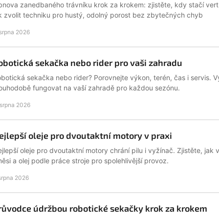
nova zanedbaného trávníku krok za krokem: zjistěte, kdy stačí verti
k zvolit techniku pro hustý, odolný porost bez zbytečných chyb
 srpna 2026
obotická sekačka nebo rider pro vaši zahradu
botická sekačka nebo rider? Porovnejte výkon, terén, čas i servis. V
ouhodobě fungovat na vaší zahradě pro každou sezónu.
 srpna 2026
ejlepší oleje pro dvoutaktní motory v praxi
jlepší oleje pro dvoutaktní motory chrání pilu i vyžínač. Zjistěte, ja
ěsi a olej podle práce stroje pro spolehlivější provoz.
 srpna 2026
růvodce údržbou robotické sekačky krok za krokem