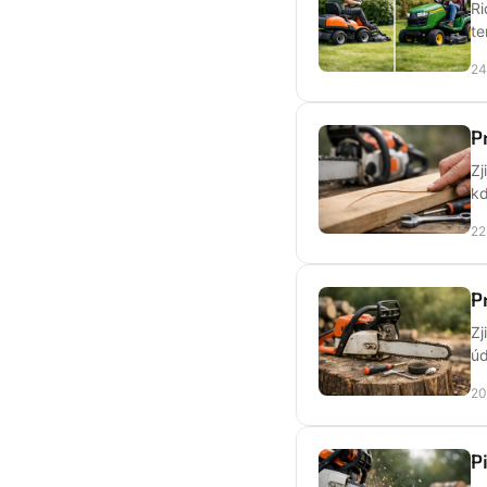
Ri
te
24
P
Zj
kd
22
P
Zj
úd
20
P