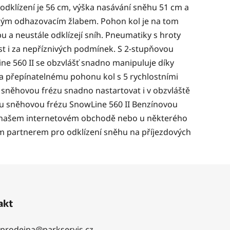
odklízení je 56 cm, výška nasávání sněhu 51 cm a
čným odhazovacím žlabem. Pohon kol je na tom
bu a neustále odklízejí sníh. Pneumatiky s hroty
ost i za nepříznivých podmínek. S 2-stupňovou
ne 560 II se obzvlášť snadno manipuluje díky
přepínatelnému pohonu kol s 5 rychlostními
e sněhovou frézu snadno nastartovat i v obzvláště
ou sněhovou frézu SnowLine 560 II Benzínovou
v našem internetovém obchodě nebo u některého
ním partnerem pro odklízení sněhu na příjezdových
akt
prodejna
@
parkservis.cz