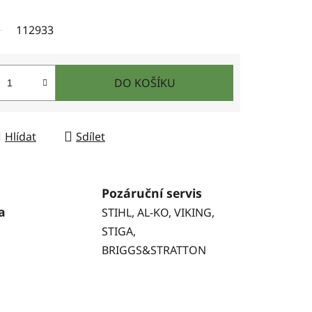
112933
DO KOŠÍKU
Hlídat
Sdílet
Pozáruční servis
a
STIHL, AL-KO, VIKING,
STIGA,
BRIGGS&STRATTON