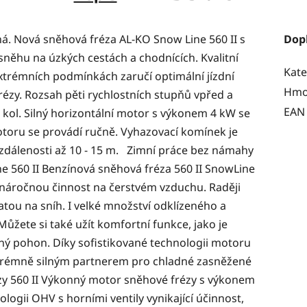
ná. Nová sněhová fréza AL-KO Snow Line 560 II s
Dop
 sněhu na úzkých cestách a chodnících. Kvalitní
Kate
xtrémních podmínkách zaručí optimální jízdní
Hmo
rézy. Rozsah pěti rychlostních stupňů vpřed a
EAN
kol. Silný horizontální motor s výkonem 4 kW se
motoru se provádí ručně. Vyhazovací komínek je
zdálenosti až 10 - 15 m. Zimní práce bez námahy
 560 II Benzínová sněhová fréza 560 II SnowLine
áročnou činnost na čerstvém vzduchu. Raději
atou na sníh. I velké množství odklízeného a
ůžete si také užít komfortní funkce, jako je
ý pohon. Díky sofistikované technologii motoru
extrémně silným partnerem pro chladné zasněžené
ézy 560 II Výkonný motor sněhové frézy s výkonem
logii OHV s horními ventily vynikající účinnost,