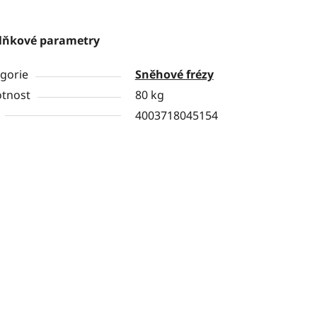
lňkové parametry
gorie
Sněhové frézy
tnost
80 kg
4003718045154