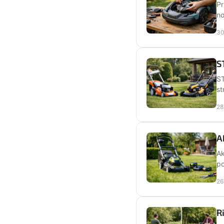
Pr
no
30
S
ST
st
28
A
Ak
po
26
R