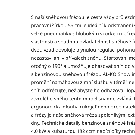
S naší sněhovou frézou je cesta vždy průjezd
pracovní šírkou 56 cm je ideální k odstranění
velké pneumatiky s hlubokým vzorkem i při e
vlastnosti a snadnou ovladatelnost sněhové f
dvou vzad dovoluje plynulou regulaci pohonu 
nezastaví ani v přívalech sněhu. Startování 
otočný o 190° a umožňuje ohazovat sníh do v
s benzínovou sněhovou frézou AL-KO Snowline
promění namáhavou zimní službu v téměř nen
sníh odfrézujte, než abyste ho odhazovali lop
ztvrdlého sněhu tento model snadno zvládá. M
ergonomická dlouhá rukojeť nebo přepínateln
a frézy je naše sněhová fréza spolehlivým, 
dny. Technické detaily benzínové sněhové fr
4,0 kW a kubaturou 182 ccm nabízí díky techno