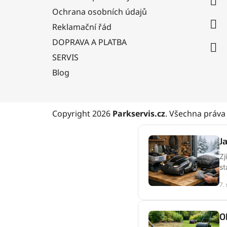
t
Ochrana osobních údajů
í
Reklamační řád
DOPRAVA A PLATBA
SERVIS
Blog
Copyright 2026
Parkservis.cz
. Všechna práva
J
Zj
st
7.
O