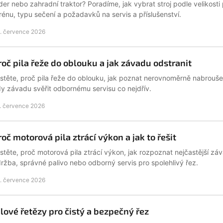
der nebo zahradní traktor? Poradíme, jak vybrat stroj podle velikosti
rénu, typu sečení a požadavků na servis a příslušenství.
. července 2026
roč pila řeže do oblouku a jak závadu odstranit
istěte, proč pila řeže do oblouku, jak poznat nerovnoměrně nabroušený
y závadu svěřit odbornému servisu co nejdřív.
. července 2026
roč motorová pila ztrácí výkon a jak to řešit
istěte, proč motorová pila ztrácí výkon, jak rozpoznat nejčastější 
ržba, správné palivo nebo odborný servis pro spolehlivý řez.
. července 2026
ilové řetězy pro čistý a bezpečný řez