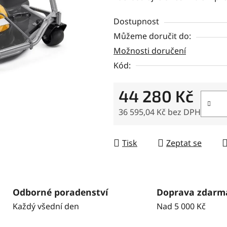
0,0
Dostupnost
z
Můžeme doručit do:
5
Možnosti doručení
hvězdiček.
Kód:
44 280 Kč
36 595,04 Kč bez DPH
Měrná cena:
Tisk
Zeptat se
Odborné poradenství
Doprava zdarm
Každý všední den
Nad 5 000 Kč