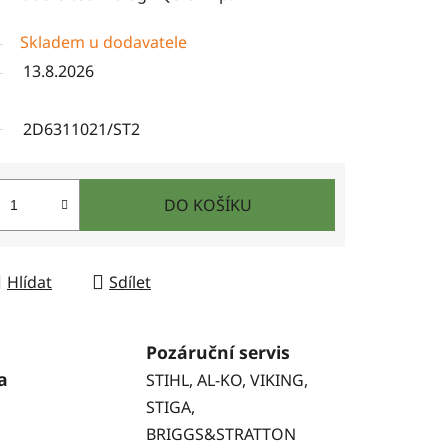
Skladem u dodavatele
13.8.2026
2D6311021/ST2
DO KOŠÍKU
Hlídat
Sdílet
Pozáruční servis
a
STIHL, AL-KO, VIKING,
STIGA,
BRIGGS&STRATTON