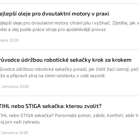
ejlepší oleje pro dvoutaktní motory v praxi
jlepší oleje pro dvoutaktní motory chrání pilu i vyžínač. Zjistěte, ja
ěsi a olej podle práce stroje pro spolehlivější provoz.
 srpna 2026
růvodce údržbou robotické sekačky krok za krokem
ůvodce údržbou robotické sekačky poradí, jak čistit žací ústrojí, peč
že a připravit stroj na zimní odstávku v celé sezoně.
. července 2026
TIHL nebo STIGA sekačka: kterou zvolit?
IHL nebo STIGA sekačka? Porovnejte pohon, záběr, komfort, sběr trá
roj pro vaši zahradu.
. července 2026