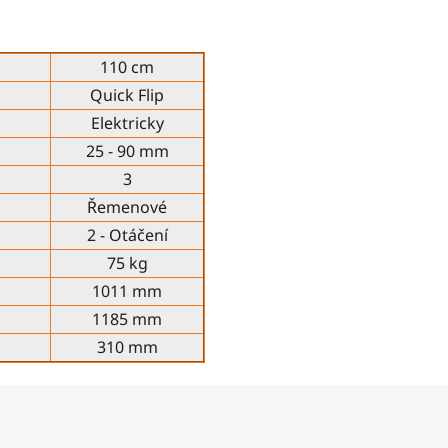
110 cm
Quick Flip
Elektricky
25 - 90 mm
3
Řemenové
2 - Otáčení
75 kg
1011 mm
1185 mm
310 mm