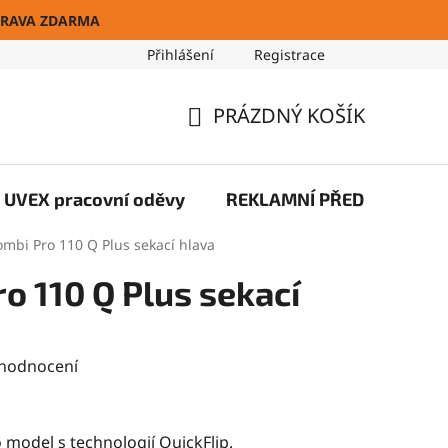
RAVA ZDARMA
Přihlášení
Registrace
Blog
PRÁZDNÝ KOŠÍK
NÁKUPNÍ
KOŠÍK
UVEX pracovní oděvy
REKLAMNÍ PŘEDMĚTY
ombi Pro 110 Q Plus sekací hlava
o 110 Q Plus sekací
 hodnocení
o model s technologií QuickFlip.