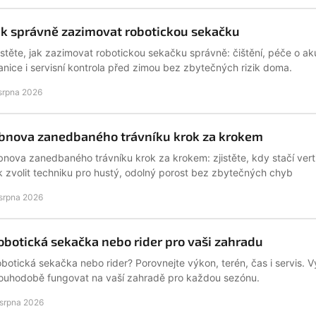
ak správně zazimovat robotickou sekačku
istěte, jak zazimovat robotickou sekačku správně: čištění, péče o ak
anice i servisní kontrola před zimou bez zbytečných rizik doma.
 srpna 2026
bnova zanedbaného trávníku krok za krokem
nova zanedbaného trávníku krok za krokem: zjistěte, kdy stačí verti
k zvolit techniku pro hustý, odolný porost bez zbytečných chyb
 srpna 2026
obotická sekačka nebo rider pro vaši zahradu
botická sekačka nebo rider? Porovnejte výkon, terén, čas i servis. V
ouhodobě fungovat na vaší zahradě pro každou sezónu.
 srpna 2026