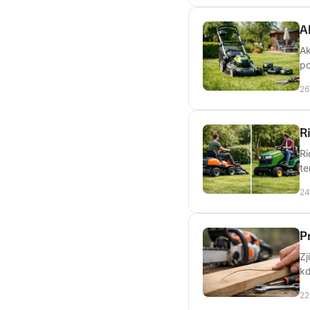
A
Ak
po
26
R
Ri
te
24
P
Zj
kd
22