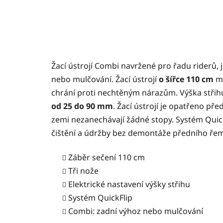
Žací ústrojí Combi navržené pro řadu riderů,
nebo mulčování. Žací ústrojí
o šířce 110 cm
má
chrání proti nechtěným nárazům. Výška střihu
od 25 do 90 mm
. Žací ústrojí je opatřeno p
zemi nezanechávají žádné stopy. Systém Quick
čištění a údržby bez demontáže předního ře
Záběr sečení 110 cm
Tři nože
Elektrické nastavení výšky střihu
Systém QuickFlip
Combi: zadní výhoz nebo mulčování