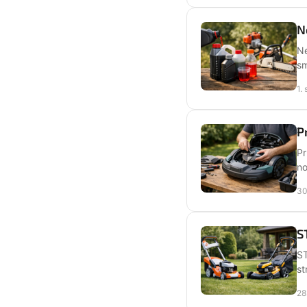
N
Ne
sm
1.
P
Pr
no
30
S
ST
st
28