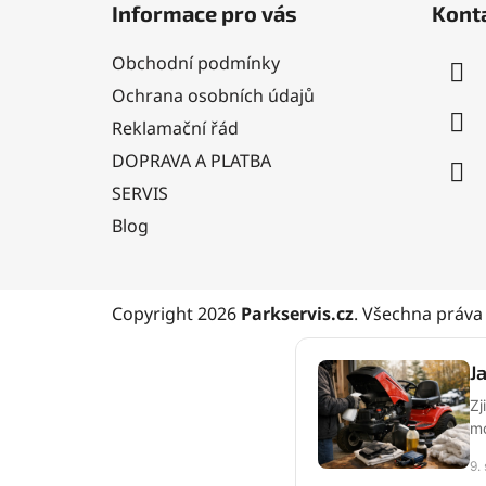
Informace pro vás
Kont
p
a
Obchodní podmínky
t
Ochrana osobních údajů
í
Reklamační řád
DOPRAVA A PLATBA
SERVIS
Blog
Copyright 2026
Parkservis.cz
. Všechna práva
J
Zj
mo
9.