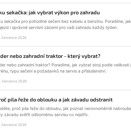
ku sekačka: jak vybrat výkon pro zahradu
u sekačka pro pohodlné sečení bez kabelu a benzínu. Poradíme, jak z
jezd i správné servisní zázemí pro vaši zahradu každý týden.
. července 2026
ider nebo zahradní traktor - který vybrat?
der nebo zahradní traktor? Poradíme, jak vybrat stroj podle velikosti
rénu, typu sečení a požadavků na servis a příslušenství.
. července 2026
roč pila řeže do oblouku a jak závadu odstranit
istěte, proč pila řeže do oblouku, jak poznat nerovnoměrně nabroušený
y závadu svěřit odbornému servisu co nejdřív.
. července 2026