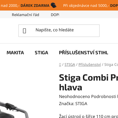
 nad 2000,-
DÁREK ZDARMA
Při objednávce nad 5000,-
DOP
ů
Reklamační řád
DOPRAVA A PLATBA
SERVIS
MAKITA
STIGA
PŘÍSLUŠENSTVÍ STIHL
Domů
/
STIGA
/
Příslušenství
/
Stiga C
Stiga Combi Pr
hlava
Průměrné
Neohodnoceno
Podrobnosti
hodnocení
Značka:
STIGA
produktu
Žací ústrojí o šířce 110 cm pr
je