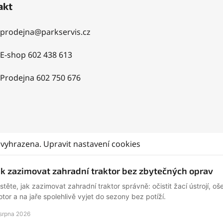
akt
prodejna
@
parkservis.cz
E-shop 602 438 613
Prodejna 602 750 676
 vyhrazena.
Upravit nastavení cookies
ak zazimovat zahradní traktor bez zbytečných oprav
istěte, jak zazimovat zahradní traktor správně: očistit žací ústrojí, ošetř
tor a na jaře spolehlivě vyjet do sezony bez potíží.
 srpna 2026