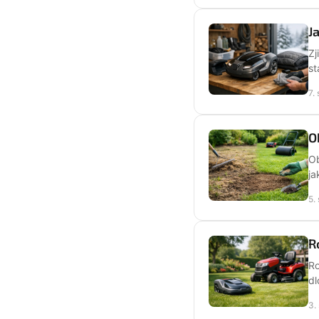
J
Zj
st
7.
O
Ob
ja
5.
R
Ro
dl
3.