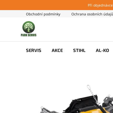
Při objednávce
Přejít
Obchodní podmínky
Ochrana osobních údaj
na
obsah
SERVIS
AKCE
STIHL
AL-KO