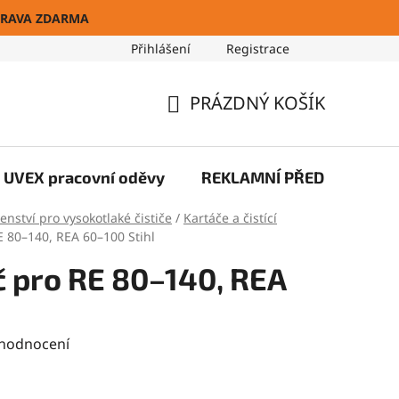
RAVA ZDARMA
Přihlášení
Registrace
Blog
PRÁZDNÝ KOŠÍK
NÁKUPNÍ
KOŠÍK
UVEX pracovní oděvy
REKLAMNÍ PŘEDMĚTY
šenství pro vysokotlaké čističe
/
Kartáče a čistící
E 80–140, REA 60–100 Stihl
č pro RE 80–140, REA
 hodnocení