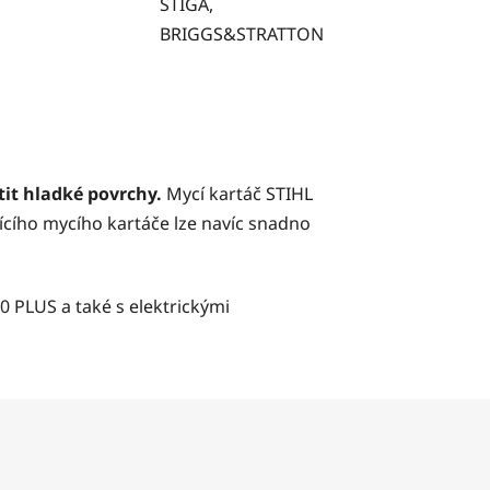
STIGA,
BRIGGS&STRATTON
tit hladké povrchy.
Mycí kartáč STIHL
tujícího mycího kartáče lze navíc snadno
00 PLUS
a také s elektrickými