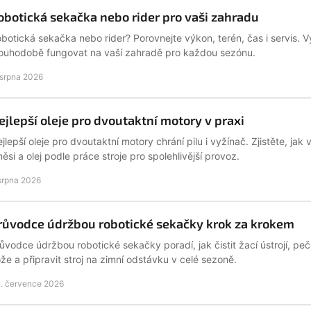
obotická sekačka nebo rider pro vaši zahradu
botická sekačka nebo rider? Porovnejte výkon, terén, čas i servis. V
ouhodobě fungovat na vaší zahradě pro každou sezónu.
 srpna 2026
ejlepší oleje pro dvoutaktní motory v praxi
jlepší oleje pro dvoutaktní motory chrání pilu i vyžínač. Zjistěte, ja
ěsi a olej podle práce stroje pro spolehlivější provoz.
 srpna 2026
růvodce údržbou robotické sekačky krok za krokem
ůvodce údržbou robotické sekačky poradí, jak čistit žací ústrojí, peč
že a připravit stroj na zimní odstávku v celé sezoně.
. července 2026