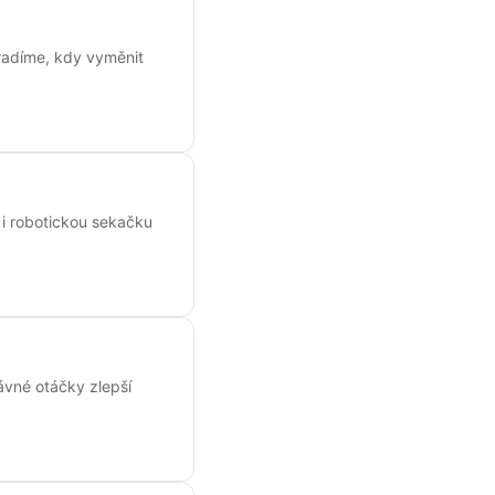
oradíme, kdy vyměnit
 i robotickou sekačku
ávné otáčky zlepší