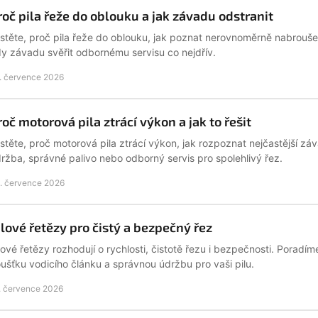
roč pila řeže do oblouku a jak závadu odstranit
istěte, proč pila řeže do oblouku, jak poznat nerovnoměrně nabroušený
y závadu svěřit odbornému servisu co nejdřív.
. července 2026
roč motorová pila ztrácí výkon a jak to řešit
istěte, proč motorová pila ztrácí výkon, jak rozpoznat nejčastější 
ržba, správné palivo nebo odborný servis pro spolehlivý řez.
. července 2026
ilové řetězy pro čistý a bezpečný řez
lové řetězy rozhodují o rychlosti, čistotě řezu i bezpečnosti. Poradíme
oušťku vodicího článku a správnou údržbu pro vaši pilu.
. července 2026