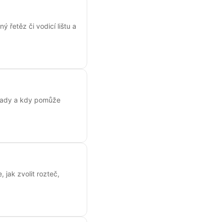
 řetěz či vodicí lištu a
závady a kdy pomůže
, jak zvolit rozteč,