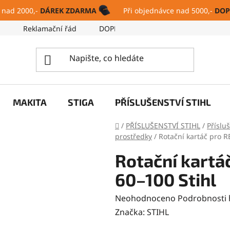
 nad 2000,-
DÁREK ZDARMA
Při objednávce nad 5000,-
DOP
ů
Reklamační řád
DOPRAVA A PLATBA
SERVIS
MAKITA
STIGA
PŘÍSLUŠENSTVÍ STIHL
Domů
/
PŘÍSLUŠENSTVÍ STIHL
/
Příslu
prostředky
/
Rotační kartáč pro R
Rotační kartá
60–100 Stihl
Průměrné
Neohodnoceno
Podrobnosti
hodnocení
Značka:
STIHL
produktu