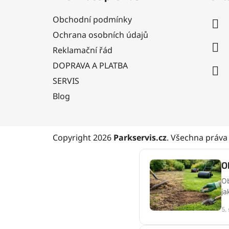
p
a
Obchodní podmínky
t
Ochrana osobních údajů
í
Reklamační řád
DOPRAVA A PLATBA
SERVIS
Blog
Copyright 2026
Parkservis.cz
. Všechna práva
O
Ob
ja
5.