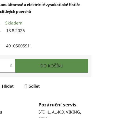
umulátorové a elektrické vysokotlaké čističe
 citlivých povrchů
Skladem
13.8.2026
49105005911
DO KOŠÍKU
Hlídat
Sdílet
Pozáruční servis
a
STIHL, AL-KO, VIKING,