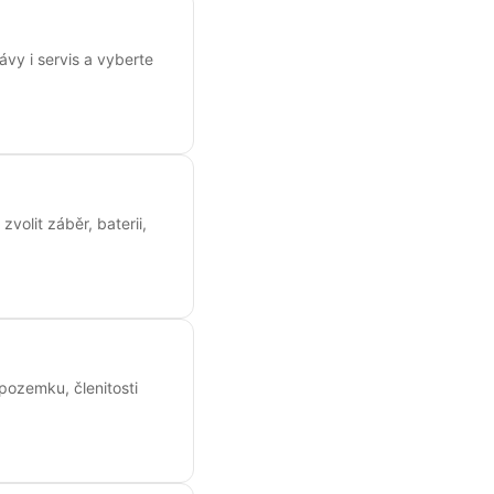
vy i servis a vyberte
volit záběr, baterii,
 pozemku, členitosti