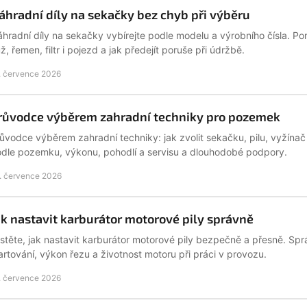
áhradní díly na sekačky bez chyb při výběru
hradní díly na sekačky vybírejte podle modelu a výrobního čísla. P
ž, řemen, filtr i pojezd a jak předejít poruše při údržbě.
. července 2026
růvodce výběrem zahradní techniky pro pozemek
ůvodce výběrem zahradní techniky: jak zvolit sekačku, pilu, vyžínač
dle pozemku, výkonu, pohodlí a servisu a dlouhodobé podpory.
. července 2026
ak nastavit karburátor motorové pily správně
istěte, jak nastavit karburátor motorové pily bezpečně a přesně. Spr
artování, výkon řezu a životnost motoru při práci v provozu.
. července 2026