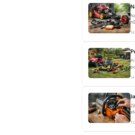
N
Ná
nů
16
P
Pr
po
14
J
Zj
st
12