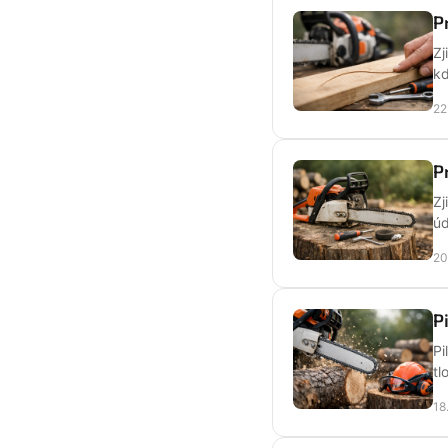
P
Zj
kd
22
P
Zj
úd
20
P
Pi
tl
18