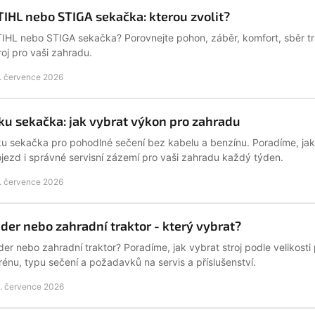
TIHL nebo STIGA sekačka: kterou zvolit?
IHL nebo STIGA sekačka? Porovnejte pohon, záběr, komfort, sběr trá
roj pro vaši zahradu.
. července 2026
ku sekačka: jak vybrat výkon pro zahradu
u sekačka pro pohodlné sečení bez kabelu a benzínu. Poradíme, jak z
jezd i správné servisní zázemí pro vaši zahradu každý týden.
. července 2026
ider nebo zahradní traktor - který vybrat?
der nebo zahradní traktor? Poradíme, jak vybrat stroj podle velikosti
rénu, typu sečení a požadavků na servis a příslušenství.
. července 2026