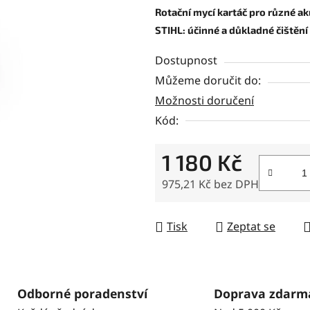
je
Rotační mycí kartáč pro různé ak
0,0
STIHL: účinné a důkladné čištění
z
Dostupnost
5
Můžeme doručit do:
hvězdiček.
Možnosti doručení
Kód:
1 180 Kč
975,21 Kč bez DPH
Měrná cena:
Tisk
Zeptat se
Odborné poradenství
Doprava zdarm