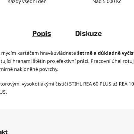
Každý všední den
Nad 5 000 Kč
Popis
Diskuze
 mycím kartáčem hravě zvládnete
šetrně a důkladně vyčis
 rotující hranami štětin pro efektivní práci. Pracovní úhel ro
i mírně nakloněné povrchy.
torovými vysokotlakými čističi
STIHL REA 60 PLUS
až
REA 1
US.
akt