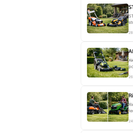
S
ST
st
28
A
Ak
po
26
R
Ri
te
24