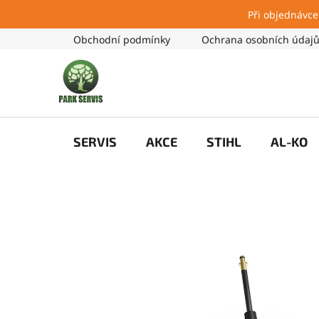
Při objednávce
Přejít
Obchodní podmínky
Ochrana osobních údaj
na
obsah
SERVIS
AKCE
STIHL
AL-KO