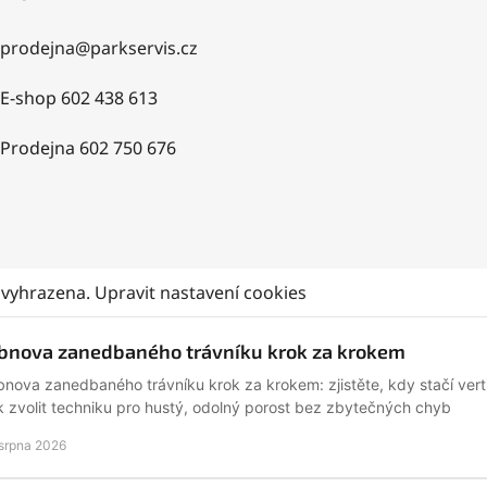
prodejna
@
parkservis.cz
E-shop 602 438 613
Prodejna 602 750 676
 vyhrazena.
Upravit nastavení cookies
bnova zanedbaného trávníku krok za krokem
nova zanedbaného trávníku krok za krokem: zjistěte, kdy stačí verti
k zvolit techniku pro hustý, odolný porost bez zbytečných chyb
 srpna 2026