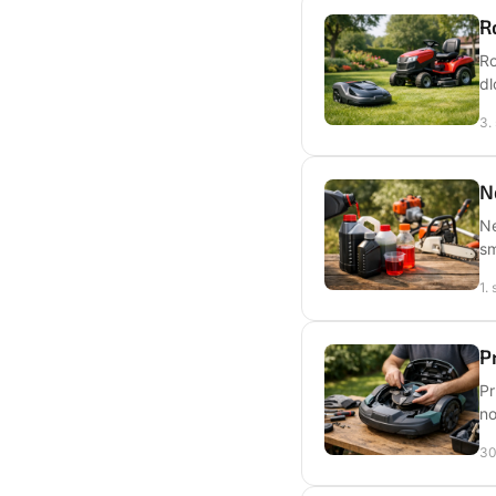
R
Ro
dl
3.
N
Ne
sm
1.
P
Pr
no
30