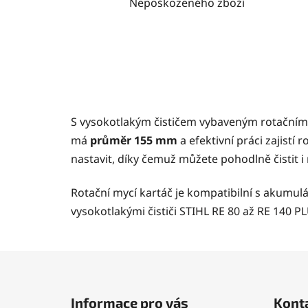
Nepoškozeného zboží
S vysokotlakým čističem vybaveným rotačním
má
průměr 155 mm
a efektivní práci zajistí
nastavit, díky čemuž můžete pohodlně čistit 
Rotační mycí kartáč je kompatibilní s akumulá
vysokotlakými čističi
STIHL RE 80
až
RE 140 PL
Z
á
Informace pro vás
Kont