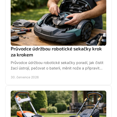
Průvodce údržbou robotické sekačky krok
za krokem
Průvodce údržbou robotické sekačky poradí, jak čistit
žací ústrojí, pečovat o baterii, měnit nože a připravit
stroj na zimní odstávku v celé sezoně.
30. července 2026