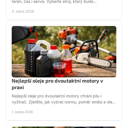
terén, čas i servis. Vyberte stroj, který bude
dlouhodobě fungovat na vaší zahradě pro každou
3. srpna 2026
sezónu.
Nejlepší oleje pro dvoutaktní motory v
praxi
Nejlepší oleje pro dvoutaktní motory chrání pilu i
vyžínač. Zjistěte, jak vybrat normu, poměr směsi a olej
podle práce stroje pro spolehlivější provoz.
1. srpna 2026