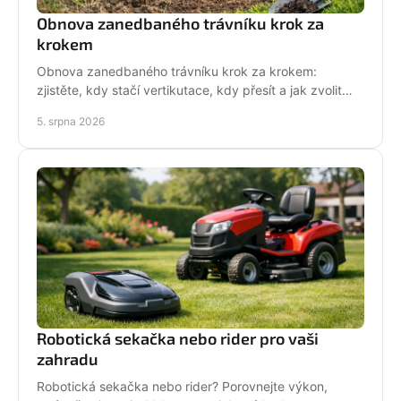
Obnova zanedbaného trávníku krok za
krokem
Obnova zanedbaného trávníku krok za krokem:
zjistěte, kdy stačí vertikutace, kdy přesít a jak zvolit
techniku pro hustý, odolný porost bez zbytečných
5. srpna 2026
chyb
Robotická sekačka nebo rider pro vaši
zahradu
Robotická sekačka nebo rider? Porovnejte výkon,