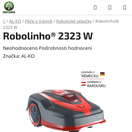
Přejít
Hledat
NÁKUP
na
KOŠÍK
obsah
Domů
/
AL-KO
/
Péče o trávník
/
Robotické sekačky
/
Robolinho®
2323 W
Robolinho® 2323 W
Průměrné
Neohodnoceno
Podrobnosti hodnocení
hodnocení
Značka:
AL-KO
produktu
je
0,0
z
5
hvězdiček.