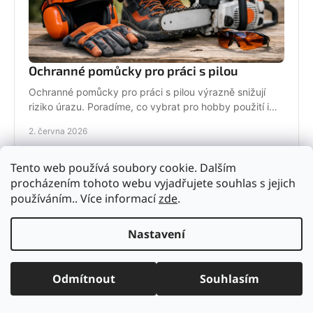
Ochranné pomůcky pro práci s pilou
Ochranné pomůcky pro práci s pilou výrazně snižují
riziko úrazu. Poradíme, co vybrat pro hobby použití i
pravidelnou práci v terénu.
2. června 2026
Tento web používá soubory cookie. Dalším
procházením tohoto webu vyjadřujete souhlas s jejich
používáním.. Více informací
zde
.
Nastavení
Odmítnout
Souhlasím
Drtič větví na kompost: jak vybrat správně