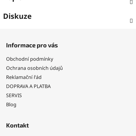
Diskuze
Z
á
Informace pro vás
p
a
Obchodní podmínky
t
Ochrana osobních údajů
í
Reklamační řád
DOPRAVA A PLATBA
SERVIS
Blog
Kontakt