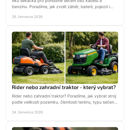
Aku sekačka pro pohodlné sečení bez kabelu a
benzínu. Poradíme, jak zvolit záběr, baterii, pojezd i
správné servisní zázemí pro vaši zahradu každý týden.
26. července 2026
Rider nebo zahradní traktor - který vybrat?
Rider nebo zahradní traktor? Poradíme, jak vybrat stroj
podle velikosti pozemku, členitosti terénu, typu sečení
a požadavků na servis a příslušenství.
24. července 2026