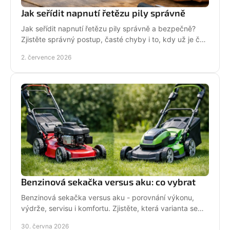
Jak seřídit napnutí řetězu pily správně
Jak seřídit napnutí řetězu pily správně a bezpečně?
Zjistěte správný postup, časté chyby i to, kdy už je čas
na servis pily.
2. července 2026
Benzinová sekačka versus aku: co vybrat
Benzinová sekačka versus aku - porovnání výkonu,
výdrže, servisu i komfortu. Zjistěte, která varianta se
hodí pro vaši zahradu a práci.
30. června 2026