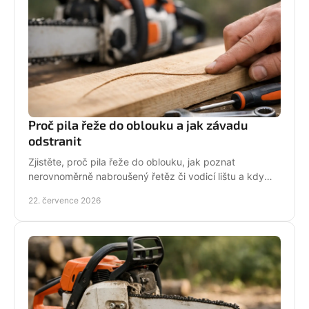
Proč pila řeže do oblouku a jak závadu
odstranit
Zjistěte, proč pila řeže do oblouku, jak poznat
nerovnoměrně nabroušený řetěz či vodicí lištu a kdy
závadu svěřit odbornému servisu co nejdřív.
22. července 2026