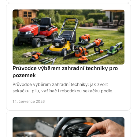
Průvodce výběrem zahradní techniky pro
pozemek
Průvodce výběrem zahradní techniky: jak zvolit
sekačku, pilu, vyžínač i robotickou sekačku podle
pozemku, výkonu, pohodlí a servisu a dlouhodobé
14. července 2026
podpory.