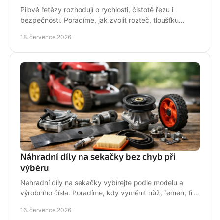
Pilové řetězy rozhodují o rychlosti, čistotě řezu i
bezpečnosti. Poradíme, jak zvolit rozteč, tloušťku
vodicího článku a správnou údržbu pro vaši pilu.
18. července 2026
Náhradní díly na sekačky bez chyb při
výběru
Náhradní díly na sekačky vybírejte podle modelu a
výrobního čísla. Poradíme, kdy vyměnit nůž, řemen, filtr
i pojezd a jak předejít poruše při údržbě.
16. července 2026