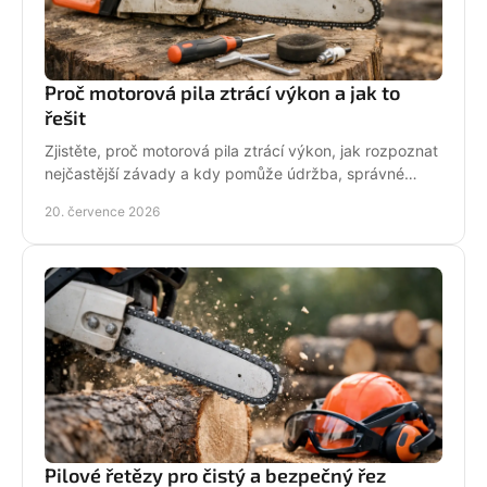
Proč motorová pila ztrácí výkon a jak to
řešit
Zjistěte, proč motorová pila ztrácí výkon, jak rozpoznat
nejčastější závady a kdy pomůže údržba, správné
palivo nebo odborný servis pro spolehlivý řez.
20. července 2026
Pilové řetězy pro čistý a bezpečný řez