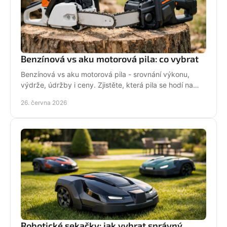
Benzínová vs aku motorová pila: co vybrat
Benzínová vs aku motorová pila - srovnání výkonu,
výdrže, údržby i ceny. Zjistěte, která pila se hodí na
zahradu, sad i náročné řezání.
26. června 2026
Robotické sekačky: jak vybrat správný