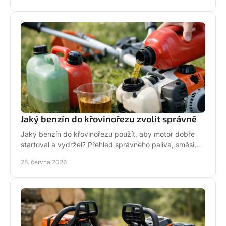
Jaký benzín do křovinořezu zvolit správně
Jaký benzín do křovinořezu použít, aby motor dobře
startoval a vydržel? Přehled správného paliva, směsi,
oleje i častých chyb.
28. června 2026