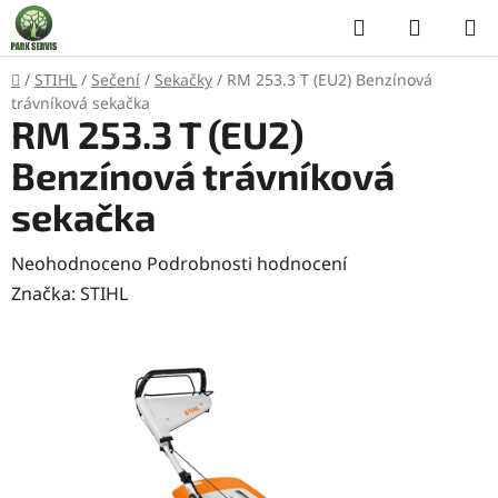
Přejít
Hledat
NÁKUP
na
KOŠÍK
obsah
Domů
/
STIHL
/
Sečení
/
Sekačky
/
RM 253.3 T (EU2) Benzínová
trávníková sekačka
RM 253.3 T (EU2)
Benzínová trávníková
sekačka
Průměrné
Neohodnoceno
Podrobnosti hodnocení
hodnocení
Značka:
STIHL
produktu
je
0,0
z
5
hvězdiček.