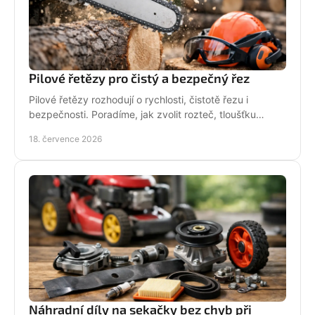
Pilové řetězy pro čistý a bezpečný řez
Pilové řetězy rozhodují o rychlosti, čistotě řezu i
bezpečnosti. Poradíme, jak zvolit rozteč, tloušťku
vodicího článku a správnou údržbu pro vaši pilu.
18. července 2026
Náhradní díly na sekačky bez chyb při