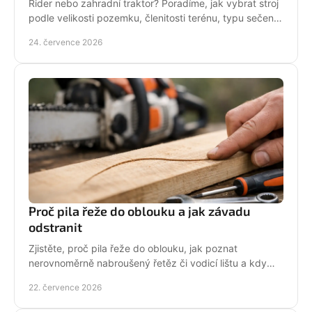
Rider nebo zahradní traktor? Poradíme, jak vybrat stroj
podle velikosti pozemku, členitosti terénu, typu sečení
a požadavků na servis a příslušenství.
24. července 2026
Proč pila řeže do oblouku a jak závadu
odstranit
Zjistěte, proč pila řeže do oblouku, jak poznat
nerovnoměrně nabroušený řetěz či vodicí lištu a kdy
závadu svěřit odbornému servisu co nejdřív.
22. července 2026