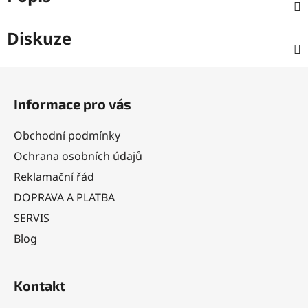
Diskuze
Z
á
Informace pro vás
p
a
Obchodní podmínky
t
Ochrana osobních údajů
í
Reklamační řád
DOPRAVA A PLATBA
SERVIS
Blog
Kontakt