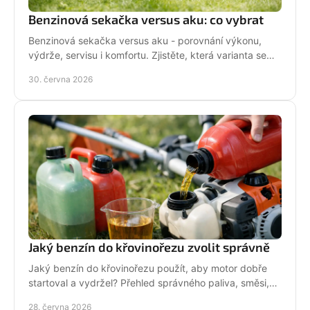
Benzinová sekačka versus aku: co vybrat
Benzinová sekačka versus aku - porovnání výkonu,
výdrže, servisu i komfortu. Zjistěte, která varianta se
hodí pro vaši zahradu a práci.
30. června 2026
Jaký benzín do křovinořezu zvolit správně
Jaký benzín do křovinořezu použít, aby motor dobře
startoval a vydržel? Přehled správného paliva, směsi,
oleje i častých chyb.
28. června 2026