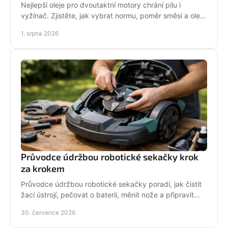
Nejlepší oleje pro dvoutaktní motory chrání pilu i
vyžínač. Zjistěte, jak vybrat normu, poměr směsi a olej
podle práce stroje pro spolehlivější provoz.
1. srpna 2026
Průvodce údržbou robotické sekačky krok
za krokem
Průvodce údržbou robotické sekačky poradí, jak čistit
žací ústrojí, pečovat o baterii, měnit nože a připravit
stroj na zimní odstávku v celé sezoně.
30. července 2026