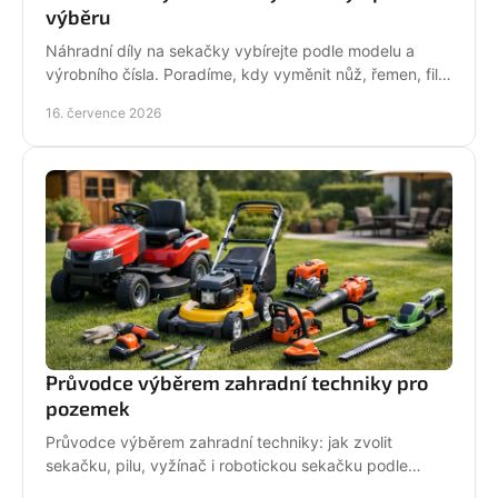
výběru
Náhradní díly na sekačky vybírejte podle modelu a
výrobního čísla. Poradíme, kdy vyměnit nůž, řemen, filtr
i pojezd a jak předejít poruše při údržbě.
16. července 2026
Průvodce výběrem zahradní techniky pro
pozemek
Průvodce výběrem zahradní techniky: jak zvolit
sekačku, pilu, vyžínač i robotickou sekačku podle
pozemku, výkonu, pohodlí a servisu a dlouhodobé