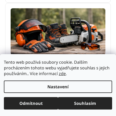
Ochranné pomůcky pro práci s pilou
Tento web používá soubory cookie. Dalším
Ochranné pomůcky pro práci s pilou výrazně snižují
procházením tohoto webu vyjadřujete souhlas s jejich
riziko úrazu. Poradíme, co vybrat pro hobby použití i
používáním.. Více informací
zde
.
pravidelnou práci v terénu.
2. června 2026
Nastavení
Odmítnout
Souhlasím