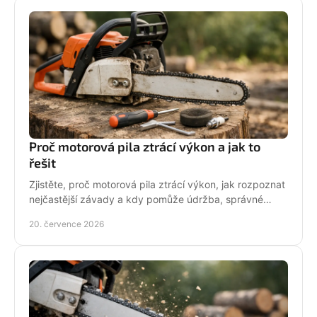
Proč motorová pila ztrácí výkon a jak to
řešit
Zjistěte, proč motorová pila ztrácí výkon, jak rozpoznat
nejčastější závady a kdy pomůže údržba, správné
palivo nebo odborný servis pro spolehlivý řez.
20. července 2026