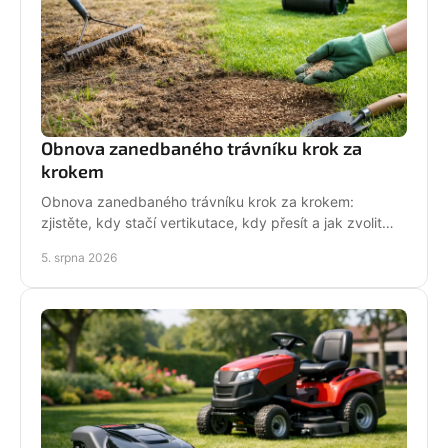
Obnova zanedbaného trávníku krok za
krokem
Obnova zanedbaného trávníku krok za krokem:
zjistěte, kdy stačí vertikutace, kdy přesít a jak zvolit
techniku pro hustý, odolný porost bez zbytečných
5. srpna 2026
chyb