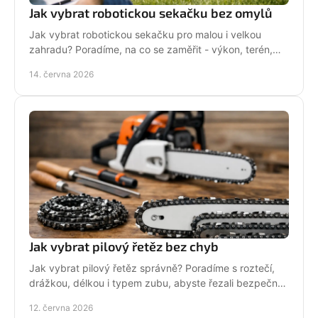
Jak vybrat robotickou sekačku bez omylů
Jak vybrat robotickou sekačku pro malou i velkou
zahradu? Poradíme, na co se zaměřit - výkon, terén,
baterii, servis i funkce navíc.
14. června 2026
Jak vybrat pilový řetěz bez chyb
Jak vybrat pilový řetěz správně? Poradíme s roztečí,
drážkou, délkou i typem zubu, abyste řezali bezpečně,
rychle a bez zbytečných chyb.
12. června 2026