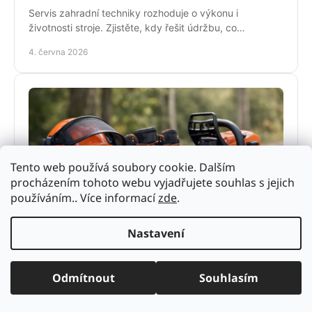
Servis zahradní techniky rozhoduje o výkonu i
životnosti stroje. Zjistěte, kdy řešit údržbu, co
nepodcenit a proč se vyplatí odborný servis.
4. června 2026
Tento web používá soubory cookie. Dalším
procházením tohoto webu vyjadřujete souhlas s jejich
používáním.. Více informací
zde
.
Ochranné pomůcky pro práci s pilou
Nastavení
Ochranné pomůcky pro práci s pilou výrazně snižují
riziko úrazu. Poradíme, co vybrat pro hobby použití i
pravidelnou práci v terénu.
Odmítnout
Souhlasím
2. června 2026