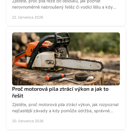
Zjistěte, proč pila řeže do oblouku, jak poznat
nerovnoměrně nabroušený řetěz či vodicí lištu a kdy
závadu svěřit odbornému servisu co nejdřív.
22. července 2026
Proč motorová pila ztrácí výkon a jak to
řešit
Zjistěte, proč motorová pila ztrácí výkon, jak rozpoznat
nejčastější závady a kdy pomůže údržba, správné
palivo nebo odborný servis pro spolehlivý řez.
20. července 2026