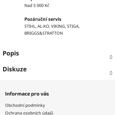
Nad 5 000 Kč
Pozáruční servis
STIHL, AL-KO, VIKING, STIGA,
BRIGGS&STRATTON
Popis
Diskuze
Z
á
Informace pro vás
p
a
Obchodní podmínky
t
Ochrana osobních údajů