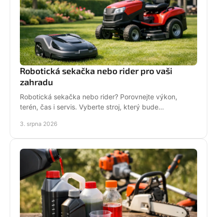
Robotická sekačka nebo rider pro vaši
zahradu
Robotická sekačka nebo rider? Porovnejte výkon,
terén, čas i servis. Vyberte stroj, který bude
dlouhodobě fungovat na vaší zahradě pro každou
3. srpna 2026
sezónu.