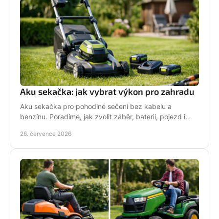
Aku sekačka: jak vybrat výkon pro zahradu
Aku sekačka pro pohodlné sečení bez kabelu a
benzínu. Poradíme, jak zvolit záběr, baterii, pojezd i
správné servisní zázemí pro vaši zahradu každý týden.
26. července 2026