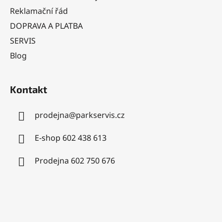
í
Reklamační řád
DOPRAVA A PLATBA
SERVIS
Blog
Kontakt
prodejna
@
parkservis.cz
E-shop 602 438 613
Prodejna 602 750 676