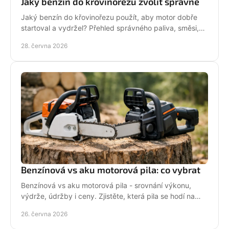
Jaký benzín do křovinořezu zvolit správně
Jaký benzín do křovinořezu použít, aby motor dobře
startoval a vydržel? Přehled správného paliva, směsi,
oleje i častých chyb.
28. června 2026
Benzínová vs aku motorová pila: co vybrat
Benzínová vs aku motorová pila - srovnání výkonu,
výdrže, údržby i ceny. Zjistěte, která pila se hodí na
zahradu, sad i náročné řezání.
26. června 2026