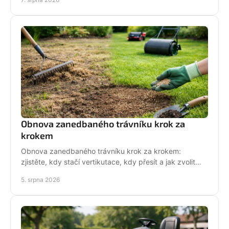
Obnova zanedbaného trávníku krok za
krokem
Obnova zanedbaného trávníku krok za krokem:
zjistěte, kdy stačí vertikutace, kdy přesít a jak zvolit
techniku pro hustý, odolný porost bez zbytečných
5. srpna 2026
chyb