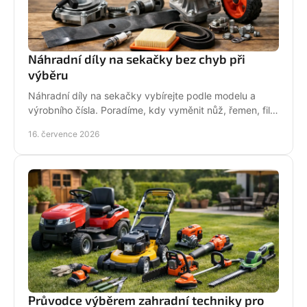
Náhradní díly na sekačky bez chyb při
výběru
Náhradní díly na sekačky vybírejte podle modelu a
výrobního čísla. Poradíme, kdy vyměnit nůž, řemen, filtr
i pojezd a jak předejít poruše při údržbě.
16. července 2026
Průvodce výběrem zahradní techniky pro