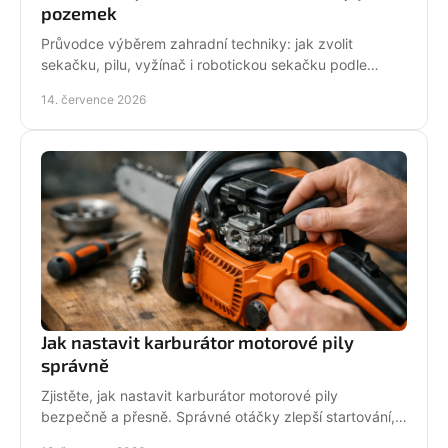
pozemek
Průvodce výběrem zahradní techniky: jak zvolit
sekačku, pilu, vyžínač i robotickou sekačku podle
pozemku, výkonu, pohodlí a servisu a dlouhodobé
14. července 2026
podpory.
Jak nastavit karburátor motorové pily
správně
Zjistěte, jak nastavit karburátor motorové pily
bezpečně a přesně. Správné otáčky zlepší startování,
výkon řezu a životnost motoru při práci v provozu.