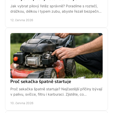
Jak vybrat pilový řetěz správně? Poradíme s roztečí,
drážkou, délkou i typem zubu, abyste řezali bezpečně,
rychle a bez zbytečných chyb.
12. června 2026
Proč sekačka špatně startuje
Proč sekačka špatně startuje? Nejčastější příčiny bývají
v palivu, svíčce, filtru i karburaci. Zjistěte, co
zkontrolovat nejdřív.
10. června 2026