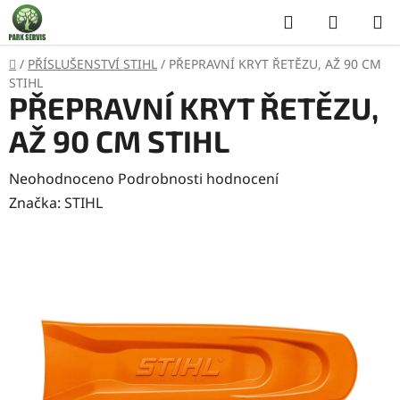
Přejít
Hledat
NÁKUP
na
KOŠÍK
obsah
Domů
/
PŘÍSLUŠENSTVÍ STIHL
/
PŘEPRAVNÍ KRYT ŘETĚZU, AŽ 90 CM
STIHL
PŘEPRAVNÍ KRYT ŘETĚZU,
AŽ 90 CM STIHL
Průměrné
Neohodnoceno
Podrobnosti hodnocení
hodnocení
Značka:
STIHL
produktu
je
0,0
z
5
hvězdiček.