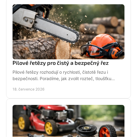
Pilové řetězy pro čistý a bezpečný řez
Pilové řetězy rozhodují o rychlosti, čistotě řezu i
bezpečnosti. Poradíme, jak zvolit rozteč, tloušťku
vodicího článku a správnou údržbu pro vaši pilu.
18. července 2026