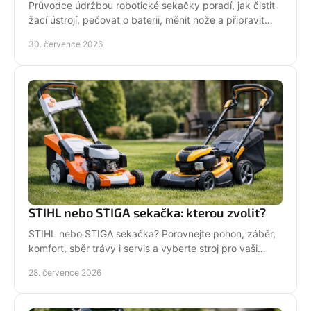
Průvodce údržbou robotické sekačky poradí, jak čistit
žací ústrojí, pečovat o baterii, měnit nože a připravit
stroj na zimní odstávku v celé sezoně.
30. července 2026
STIHL nebo STIGA sekačka: kterou zvolit?
STIHL nebo STIGA sekačka? Porovnejte pohon, záběr,
komfort, sběr trávy i servis a vyberte stroj pro vaši
zahradu.
28. července 2026