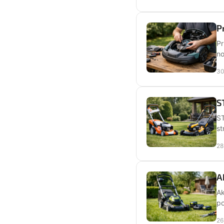
P
Pr
no
30
S
ST
st
28
A
Ak
po
26