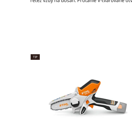
řetěz vždy na dosah. Protáhlé V‑tvarované o
TIP