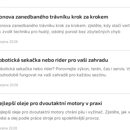
bnova zanedbaného trávníku krok za krokem
nova zanedbaného trávníku krok za krokem: zjistěte, kdy stačí verti
k zvolit techniku pro hustý, odolný porost bez zbytečných chyb
 srpna 2026
obotická sekačka nebo rider pro vaši zahradu
botická sekačka nebo rider? Porovnejte výkon, terén, čas i servis. V
ouhodobě fungovat na vaší zahradě pro každou sezónu.
 srpna 2026
ejlepší oleje pro dvoutaktní motory v praxi
jlepší oleje pro dvoutaktní motory chrání pilu i vyžínač. Zjistěte, ja
ěsi a olej podle práce stroje pro spolehlivější provoz.
 srpna 2026