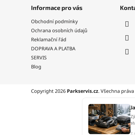
á
Informace pro vás
Kont
p
a
Obchodní podmínky
t
Ochrana osobních údajů
í
Reklamační řád
DOPRAVA A PLATBA
SERVIS
Blog
Copyright 2026
Parkservis.cz
. Všechna práva
J
Zj
st
7.