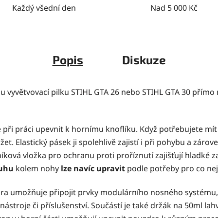
Každý všední den
Nad 5 000 Kč
Popis
Diskuze
 vyvětvovací pilku
STIHL GTA 26
nebo
STIHL GTA 30
přímo 
e při práci upevnit k hornímu knoflíku. Když potřebujete mí
t. Elastický pásek ji spolehlivě zajistí i při pohybu a zárov
ková vložka pro ochranu proti proříznutí zajišťují hladké za
ruhu
kolem nohy
lze navíc upravit
podle potřeby pro co nej
dra umožňuje připojit prvky modulárního nosného systému,
í nástroje či příslušenství. Součástí je také držák na 50ml lah