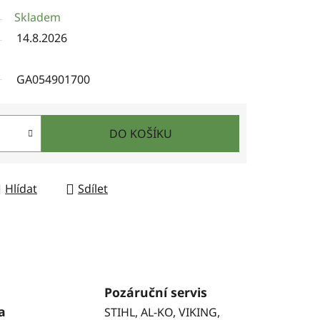
Skladem
14.8.2026
GA054901700
DO KOŠÍKU
Hlídat
Sdílet
Pozáruční servis
a
STIHL, AL-KO, VIKING,