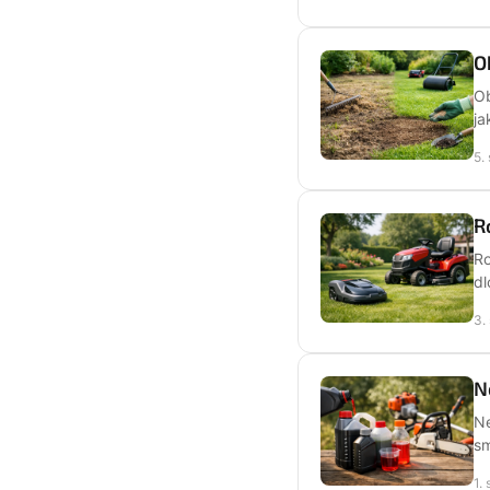
O
Ob
ja
5.
R
Ro
dl
3.
N
Ne
sm
1.