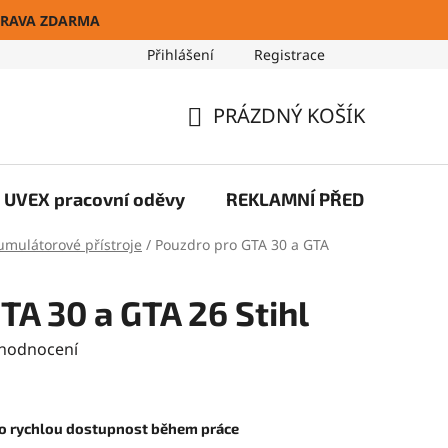
RAVA ZDARMA
Přihlášení
Registrace
Blog
PRÁZDNÝ KOŠÍK
NÁKUPNÍ
KOŠÍK
UVEX pracovní oděvy
REKLAMNÍ PŘEDMĚTY
umulátorové přístroje
/
Pouzdro pro GTA 30 a GTA
TA 30 a GTA 26 Stihl
 hodnocení
ro rychlou dostupnost během práce