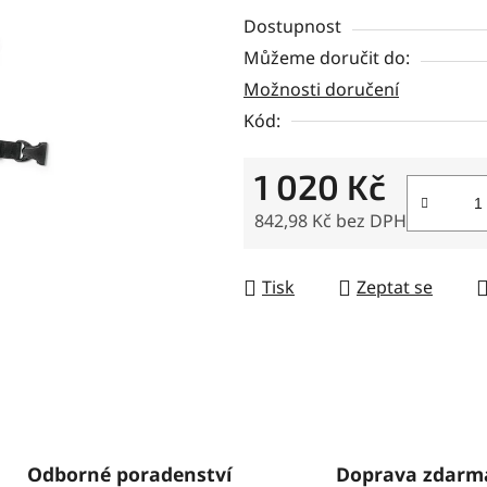
0,0
Dostupnost
z
Můžeme doručit do:
5
Možnosti doručení
hvězdiček.
Kód:
1 020 Kč
842,98 Kč bez DPH
Měrná cena:
Tisk
Zeptat se
Odborné poradenství
Doprava zdarm