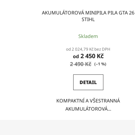
AKUMULÁTOROVÁ MINIPILA PILA GTA 26
STIHL
Skladem
od 2 024,79 Kč bez DPH
2 450 Kč
od
2 490 Kč
(–1 %)
DETAIL
KOMPAKTNÍ A VŠESTRANNÁ
AKUMULÁTOROVÁ...
Z