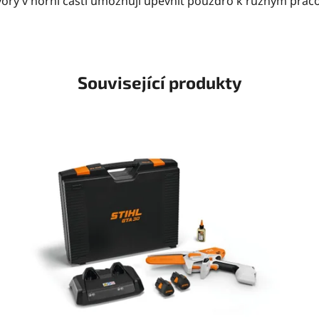
tvory v horní části umožňují upevnit pouzdro k různým pr
Související produkty