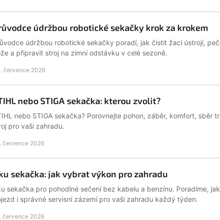
růvodce údržbou robotické sekačky krok za krokem
ůvodce údržbou robotické sekačky poradí, jak čistit žací ústrojí, peč
že a připravit stroj na zimní odstávku v celé sezoně.
. července 2026
TIHL nebo STIGA sekačka: kterou zvolit?
IHL nebo STIGA sekačka? Porovnejte pohon, záběr, komfort, sběr trá
roj pro vaši zahradu.
. července 2026
ku sekačka: jak vybrat výkon pro zahradu
u sekačka pro pohodlné sečení bez kabelu a benzínu. Poradíme, jak z
jezd i správné servisní zázemí pro vaši zahradu každý týden.
. července 2026