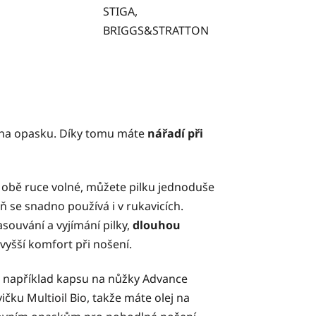
STIGA,
BRIGGS&STRATTON
na opasku. Díky tomu máte
nářadí při
t obě ruce volné, můžete pilku jednoduše
eň se snadno používá i v rukavicích.
souvání a vyjímání pilky,
dlouhou
vyšší komfort při nošení.
 například kapsu na nůžky Advance
vičku
Multioil Bio
, takže máte olej na