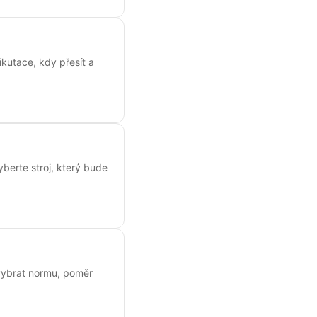
kutace, kdy přesít a
yberte stroj, který bude
k vybrat normu, poměr