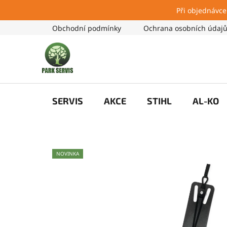
Při objednávce
Přejít
Obchodní podmínky
Ochrana osobních údaj
na
obsah
SERVIS
AKCE
STIHL
AL-KO
NOVINKA