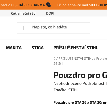
 nad 2000,-
DÁREK ZDARMA
Při objednávce nad 5000,-
DOP
ů
Reklamační řád
DOPRAVA A PLATBA
SERVIS
MAKITA
STIGA
PŘÍSLUŠENSTVÍ STIHL
Domů
/
PŘÍSLUŠENSTVÍ STIHL
/
Pro ak
26 Stihl
Pouzdro pro G
Průměrné
Neohodnoceno
Podrobnosti
hodnocení
Značka:
STIHL
produktu
je
Pouzdro pro GTA 26 a GTA 30: p