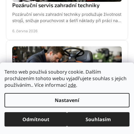
Pozáruční servis zahradní techniky
Pozáruční servis zahradní techniky prodlužuje životnost
strojů, snižuje poruchovost a šetří náklady při práci na
zahradě i v terénu.
6. června 2026
Tento web používá soubory cookie. Dalším
procházením tohoto webu vyjadřujete souhlas s jejich
používáním.. Více informací
zde
.
Nastavení
Servis zahradní techniky bez zbytečných
prostojů
Odmítnout
Souhlasím
Servis zahradní techniky rozhoduje o výkonu i
životnosti stroje. Zjistěte, kdy řešit údržbu, co
nepodcenit a proč se vyplatí odborný servis.