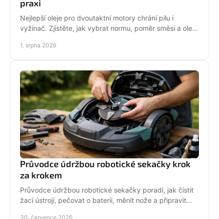
praxi
Nejlepší oleje pro dvoutaktní motory chrání pilu i
vyžínač. Zjistěte, jak vybrat normu, poměr směsi a olej
podle práce stroje pro spolehlivější provoz.
1. srpna 2026
Průvodce údržbou robotické sekačky krok
za krokem
Průvodce údržbou robotické sekačky poradí, jak čistit
žací ústrojí, pečovat o baterii, měnit nože a připravit
stroj na zimní odstávku v celé sezoně.
30. července 2026