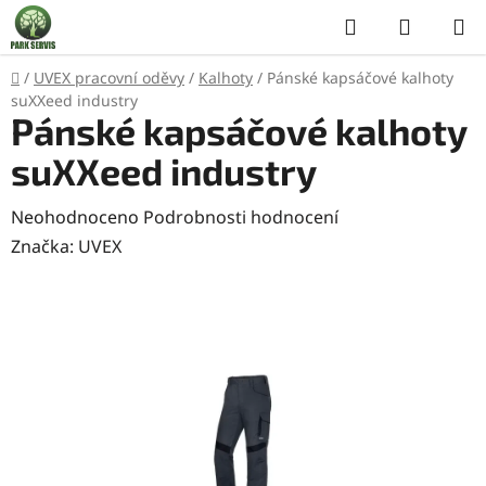
Přejít
Hledat
NÁKUP
na
KOŠÍK
obsah
Domů
/
UVEX pracovní oděvy
/
Kalhoty
/
Pánské kapsáčové kalhoty
suXXeed industry
Pánské kapsáčové kalhoty
suXXeed industry
Průměrné
Neohodnoceno
Podrobnosti hodnocení
hodnocení
Značka:
UVEX
produktu
je
0,0
z
5
hvězdiček.