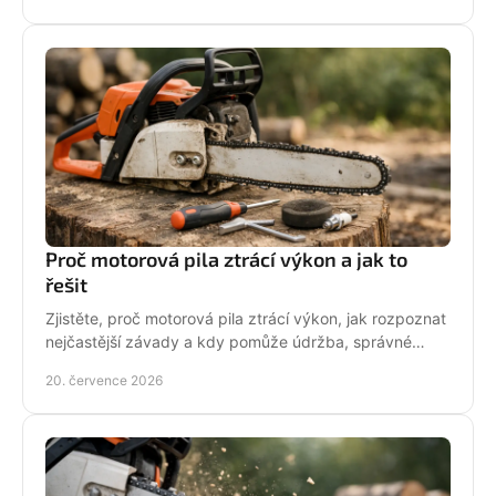
Proč motorová pila ztrácí výkon a jak to
řešit
Zjistěte, proč motorová pila ztrácí výkon, jak rozpoznat
nejčastější závady a kdy pomůže údržba, správné
palivo nebo odborný servis pro spolehlivý řez.
20. července 2026