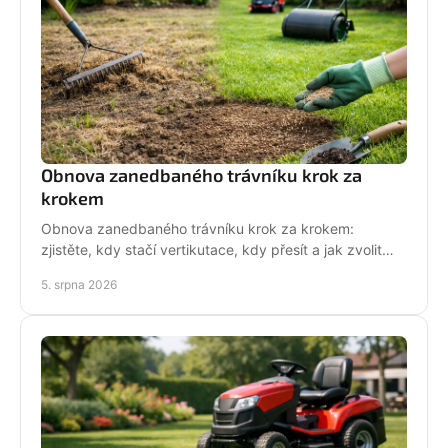
Obnova zanedbaného trávníku krok za
krokem
Obnova zanedbaného trávníku krok za krokem:
zjistěte, kdy stačí vertikutace, kdy přesít a jak zvolit
techniku pro hustý, odolný porost bez zbytečných
5. srpna 2026
chyb