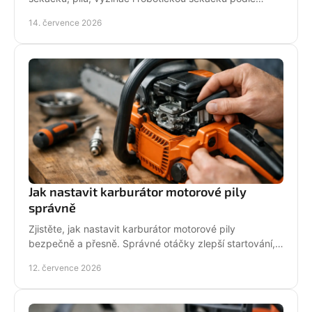
pozemku, výkonu, pohodlí a servisu a dlouhodobé
14. července 2026
podpory.
Jak nastavit karburátor motorové pily
správně
Zjistěte, jak nastavit karburátor motorové pily
bezpečně a přesně. Správné otáčky zlepší startování,
výkon řezu a životnost motoru při práci v provozu.
12. července 2026