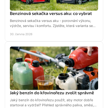
Benzinová sekačka versus aku: co vybrat
Benzinová sekačka versus aku - porovnání výkonu,
výdrže, servisu i komfortu. Zjistěte, která varianta se
hodí pro vaši zahradu a práci.
30. června 2026
Jaký benzín do křovinořezu zvolit správně
Jaký benzín do křovinořezu použít, aby motor dobře
startoval a vydržel? Přehled správného paliva, směsi,