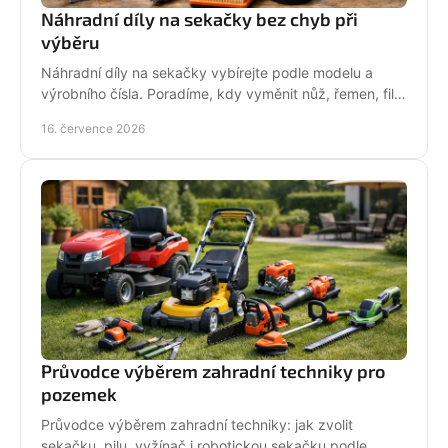
Náhradní díly na sekačky bez chyb při
výběru
Náhradní díly na sekačky vybírejte podle modelu a
výrobního čísla. Poradíme, kdy vyměnit nůž, řemen, filtr
i pojezd a jak předejít poruše při údržbě.
16. července 2026
Průvodce výběrem zahradní techniky pro
pozemek
Průvodce výběrem zahradní techniky: jak zvolit
sekačku, pilu, vyžínač i robotickou sekačku podle