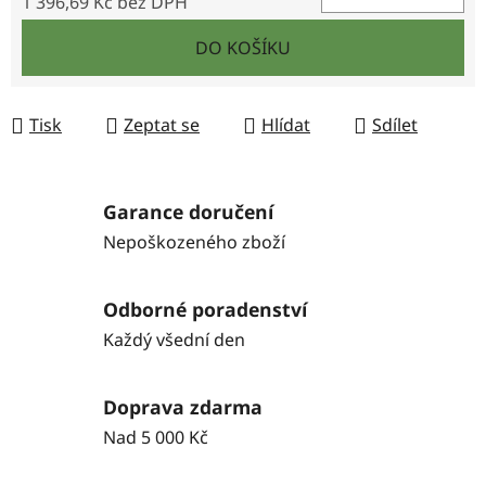
1 396,69 Kč bez DPH
Měrná cena:
DO KOŠÍKU
Tisk
Zeptat se
Hlídat
Sdílet
Garance doručení
Nepoškozeného zboží
Odborné poradenství
Každý všední den
Doprava zdarma
Nad 5 000 Kč