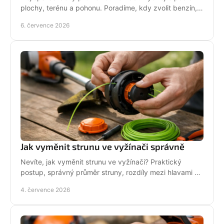
plochy, terénu a pohonu. Poradíme, kdy zvolit benzín,
aku, rider nebo robot.
6. července 2026
Jak vyměnit strunu ve vyžínači správně
Nevíte, jak vyměnit strunu ve vyžínači? Praktický
postup, správný průměr struny, rozdíly mezi hlavami a
tipy pro delší životnost.
4. července 2026