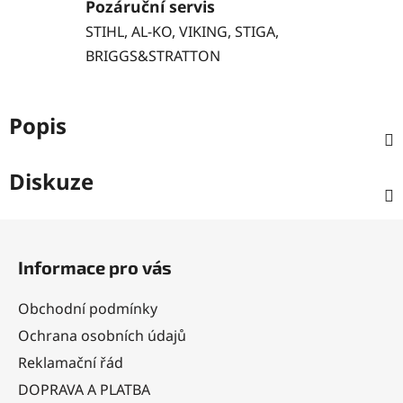
Pozáruční servis
STIHL, AL-KO, VIKING, STIGA,
BRIGGS&STRATTON
Popis
Diskuze
Z
á
Informace pro vás
p
a
Obchodní podmínky
t
Ochrana osobních údajů
í
Reklamační řád
DOPRAVA A PLATBA