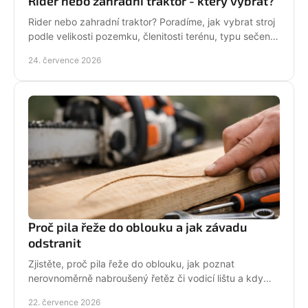
Rider nebo zahradní traktor - který vybrat?
Rider nebo zahradní traktor? Poradíme, jak vybrat stroj
podle velikosti pozemku, členitosti terénu, typu sečení
a požadavků na servis a příslušenství.
24. července 2026
Proč pila řeže do oblouku a jak závadu
odstranit
Zjistěte, proč pila řeže do oblouku, jak poznat
nerovnoměrně nabroušený řetěz či vodicí lištu a kdy
závadu svěřit odbornému servisu co nejdřív.
22. července 2026