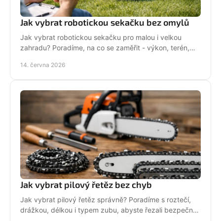
Jak vybrat robotickou sekačku bez omylů
Jak vybrat robotickou sekačku pro malou i velkou
zahradu? Poradíme, na co se zaměřit - výkon, terén,
baterii, servis i funkce navíc.
14. června 2026
Jak vybrat pilový řetěz bez chyb
Jak vybrat pilový řetěz správně? Poradíme s roztečí,
drážkou, délkou i typem zubu, abyste řezali bezpečně,
rychle a bez zbytečných chyb.