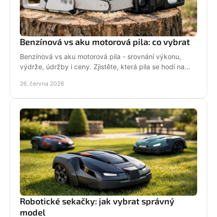
Benzínová vs aku motorová pila: co vybrat
Benzínová vs aku motorová pila - srovnání výkonu,
výdrže, údržby i ceny. Zjistěte, která pila se hodí na
zahradu, sad i náročné řezání.
26. června 2026
Robotické sekačky: jak vybrat správný
model