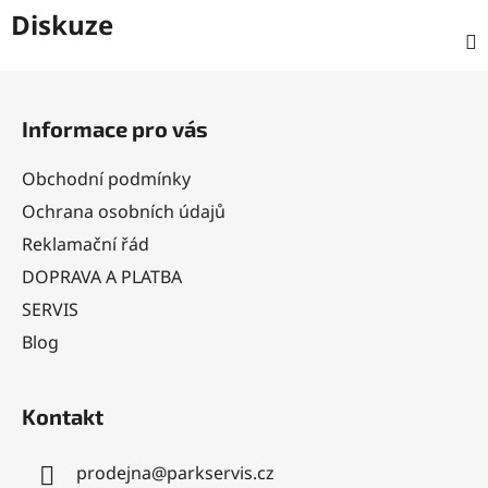
Diskuze
Z
á
Informace pro vás
p
a
Obchodní podmínky
t
Ochrana osobních údajů
í
Reklamační řád
DOPRAVA A PLATBA
SERVIS
Blog
Kontakt
prodejna
@
parkservis.cz