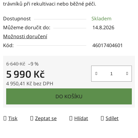
trávníků při rekultivaci nebo běžné péči.
Dostupnost
Skladem
Můžeme doručit do:
14.8.2026
Možnosti doručení
Kód:
46017404601
6 640 Kč
–9 %
5 990 Kč
4 950,41 Kč bez DPH
Měrná cena:
DO KOŠÍKU
Tisk
Zeptat se
Hlídat
Sdílet