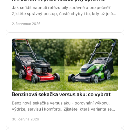
Jak seřídit napnutí řetězu pily správně a bezpečně?
Zjistěte správný postup, časté chyby i to, kdy už je čas
na servis pily.
2. července 2026
Benzinová sekačka versus aku: co vybrat
Benzinová sekačka versus aku - porovnání výkonu,
výdrže, servisu i komfortu. Zjistěte, která varianta se
hodí pro vaši zahradu a práci.
30. června 2026