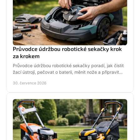
Průvodce údržbou robotické sekačky krok
za krokem
Průvodce údržbou robotické sekačky poradí, jak čistit
žací ústrojí, pečovat o baterii, měnit nože a připravit
stroj na zimní odstávku v celé sezoně.
30. července 2026