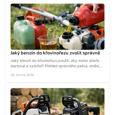
Jaký benzín do křovinořezu zvolit správně
Jaký benzín do křovinořezu použít, aby motor dobře
startoval a vydržel? Přehled správného paliva, směsi,
oleje i častých chyb.
28. června 2026