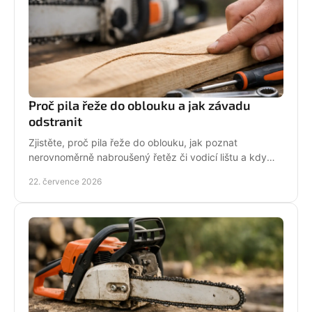
Proč pila řeže do oblouku a jak závadu
odstranit
Zjistěte, proč pila řeže do oblouku, jak poznat
nerovnoměrně nabroušený řetěz či vodicí lištu a kdy
závadu svěřit odbornému servisu co nejdřív.
22. července 2026