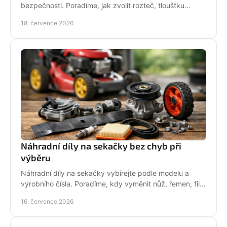
bezpečnosti. Poradíme, jak zvolit rozteč, tloušťku
vodicího článku a správnou údržbu pro vaši pilu.
18. července 2026
Náhradní díly na sekačky bez chyb při
výběru
Náhradní díly na sekačky vybírejte podle modelu a
výrobního čísla. Poradíme, kdy vyměnit nůž, řemen, filtr
i pojezd a jak předejít poruše při údržbě.
16. července 2026