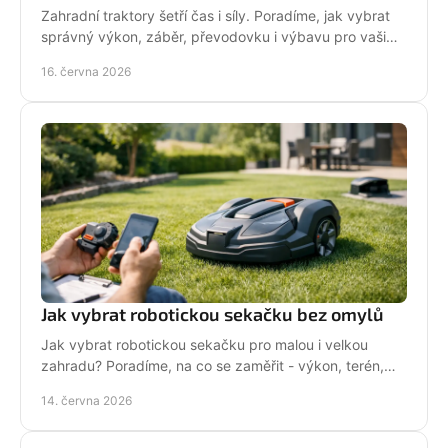
Zahradní traktory šetří čas i síly. Poradíme, jak vybrat
správný výkon, záběr, převodovku i výbavu pro vaši
zahradu a provoz.
16. června 2026
Jak vybrat robotickou sekačku bez omylů
Jak vybrat robotickou sekačku pro malou i velkou
zahradu? Poradíme, na co se zaměřit - výkon, terén,
baterii, servis i funkce navíc.
14. června 2026