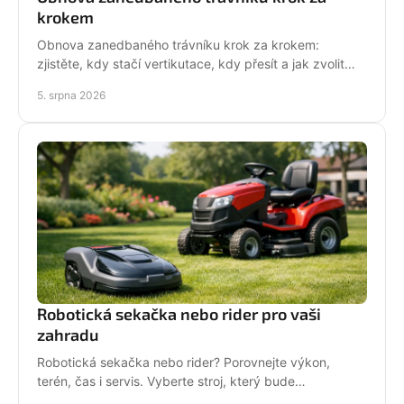
krokem
Obnova zanedbaného trávníku krok za krokem:
zjistěte, kdy stačí vertikutace, kdy přesít a jak zvolit
techniku pro hustý, odolný porost bez zbytečných
5. srpna 2026
chyb
Robotická sekačka nebo rider pro vaši
zahradu
Robotická sekačka nebo rider? Porovnejte výkon,
terén, čas i servis. Vyberte stroj, který bude
dlouhodobě fungovat na vaší zahradě pro každou