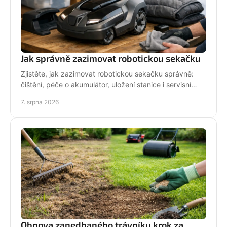
Jak správně zazimovat robotickou sekačku
Zjistěte, jak zazimovat robotickou sekačku správně:
čištění, péče o akumulátor, uložení stanice i servisní
kontrola před zimou bez zbytečných rizik doma.
7. srpna 2026
Obnova zanedbaného trávníku krok za