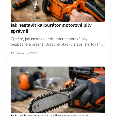
Jak nastavit karburátor motorové pily
správně
Zjistěte, jak nastavit karburátor motorové pily
bezpečně a přesně. Správné otáčky zlepší startování,
výkon řezu a životnost motoru při práci v provozu.
12. července 2026
Jak nabrousit pilový řetěz správně a