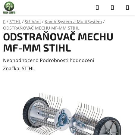
Přejít
Hledat
NÁKUP
na
KOŠÍK
obsah
Domů
/
STIHL
/
Stříhání
/
KombiSystém a MultiSystém
/
ODSTRAŇOVAČ MECHU MF-MM STIHL
ODSTRAŇOVAČ MECHU
MF-MM STIHL
Průměrné
Neohodnoceno
Podrobnosti hodnocení
hodnocení
Značka:
STIHL
produktu
je
0,0
z
5
hvězdiček.