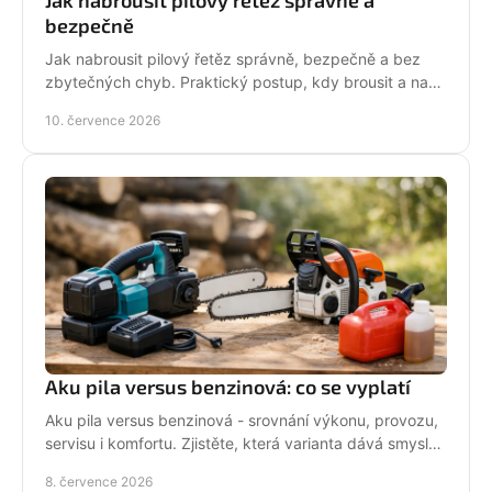
bezpečně
Jak nabrousit pilový řetěz správně, bezpečně a bez
zbytečných chyb. Praktický postup, kdy brousit a na
co si dát pozor při údržbě pily.
10. července 2026
Aku pila versus benzinová: co se vyplatí
Aku pila versus benzinová - srovnání výkonu, provozu,
servisu i komfortu. Zjistěte, která varianta dává smysl
pro vaši práci.
8. července 2026