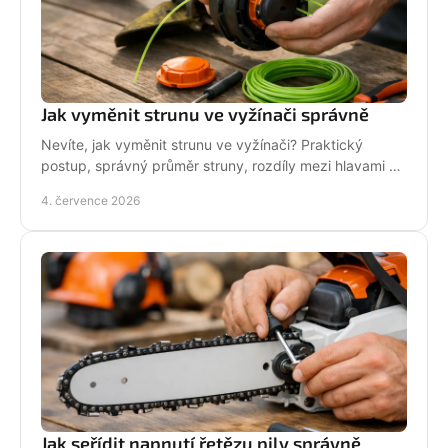
Jak vyměnit strunu ve vyžínači správně
Nevíte, jak vyměnit strunu ve vyžínači? Praktický
postup, správný průměr struny, rozdíly mezi hlavami a
tipy pro delší životnost.
4. července 2026
Jak seřídit napnutí řetězu pily správně