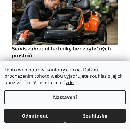
Servis zahradní techniky bez zbytečných
prostojů
Servis zahradní techniky rozhoduje o výkonu i
Tento web používá soubory cookie. Dalším
životnosti stroje. Zjistěte, kdy řešit údržbu, co
procházením tohoto webu vyjadřujete souhlas s jejich
nepodcenit a proč se vyplatí odborný servis.
4. června 2026
používáním.. Více informací
zde
.
Nastavení
Odmítnout
Souhlasím