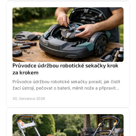
Průvodce údržbou robotické sekačky krok
za krokem
Průvodce údržbou robotické sekačky poradí, jak čistit
žací ústrojí, pečovat o baterii, měnit nože a připravit
stroj na zimní odstávku v celé sezoně.
30. července 2026