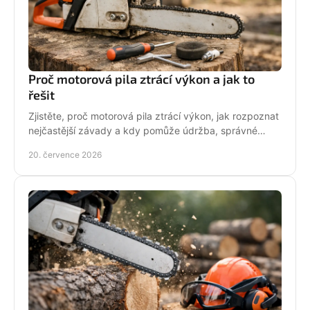
Proč motorová pila ztrácí výkon a jak to
řešit
Zjistěte, proč motorová pila ztrácí výkon, jak rozpoznat
nejčastější závady a kdy pomůže údržba, správné
palivo nebo odborný servis pro spolehlivý řez.
20. července 2026