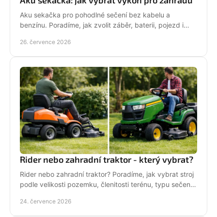
Aku sekačka: jak vybrat výkon pro zahradu
Aku sekačka pro pohodlné sečení bez kabelu a
benzínu. Poradíme, jak zvolit záběr, baterii, pojezd i
správné servisní zázemí pro vaši zahradu každý týden.
26. července 2026
Rider nebo zahradní traktor - který vybrat?
Rider nebo zahradní traktor? Poradíme, jak vybrat stroj
podle velikosti pozemku, členitosti terénu, typu sečení
a požadavků na servis a příslušenství.
24. července 2026