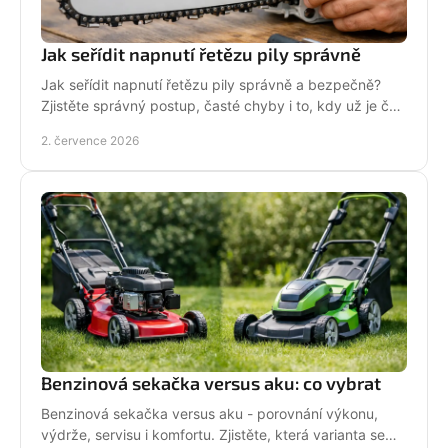
Jak seřídit napnutí řetězu pily správně
Jak seřídit napnutí řetězu pily správně a bezpečně?
Zjistěte správný postup, časté chyby i to, kdy už je čas
na servis pily.
2. července 2026
Benzinová sekačka versus aku: co vybrat
Benzinová sekačka versus aku - porovnání výkonu,
výdrže, servisu i komfortu. Zjistěte, která varianta se