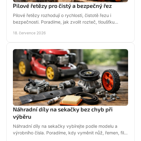
Pilové řetězy pro čistý a bezpečný řez
Pilové řetězy rozhodují o rychlosti, čistotě řezu i
bezpečnosti. Poradíme, jak zvolit rozteč, tloušťku
vodicího článku a správnou údržbu pro vaši pilu.
18. července 2026
Náhradní díly na sekačky bez chyb při
výběru
Náhradní díly na sekačky vybírejte podle modelu a
výrobního čísla. Poradíme, kdy vyměnit nůž, řemen, filtr
i pojezd a jak předejít poruše při údržbě.