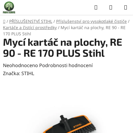
Přejít
Hledat
NÁKUP
na
KOŠÍK
obsah
Domů
/
PŘÍSLUŠENSTVÍ STIHL
/
Příslušenství pro vysokotlaké čističe
/
Kartáče a čistící prostředky
/
Mycí kartáč na plochy, RE 90 - RE
170 PLUS Stihl
Mycí kartáč na plochy, RE
90 - RE 170 PLUS Stihl
Průměrné
Neohodnoceno
Podrobnosti hodnocení
hodnocení
Značka:
STIHL
produktu
je
0,0
z
5
hvězdiček.