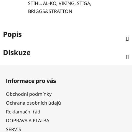
STIHL, AL-KO, VIKING, STIGA,
BRIGGS&STRATTON
Popis
Diskuze
Z
á
Informace pro vás
p
a
Obchodní podmínky
t
Ochrana osobních údajů
í
Reklamační řád
DOPRAVA A PLATBA
SERVIS