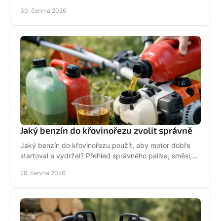
hodí pro vaši zahradu a práci.
30. června 2026
Jaký benzín do křovinořezu zvolit správně
Jaký benzín do křovinořezu použít, aby motor dobře
startoval a vydržel? Přehled správného paliva, směsi,
oleje i častých chyb.
28. června 2026