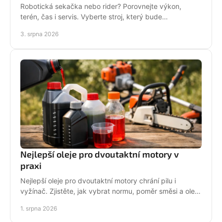
Robotická sekačka nebo rider? Porovnejte výkon,
terén, čas i servis. Vyberte stroj, který bude
dlouhodobě fungovat na vaší zahradě pro každou
3. srpna 2026
sezónu.
Nejlepší oleje pro dvoutaktní motory v
praxi
Nejlepší oleje pro dvoutaktní motory chrání pilu i
vyžínač. Zjistěte, jak vybrat normu, poměr směsi a olej
podle práce stroje pro spolehlivější provoz.
1. srpna 2026