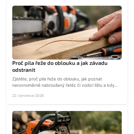
Proč pila řeže do oblouku a jak závadu
odstranit
Zjistěte, proč pila řeže do oblouku, jak poznat
nerovnoměrně nabroušený řetěz či vodicí lištu a kdy
závadu svěřit odbornému servisu co nejdřív.
22. července 2026