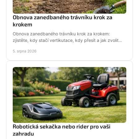
Obnova zanedbaného trávníku krok za
krokem
Obnova zanedbaného trávníku krok za krokem:
zjistěte, kdy stačí vertikutace, kdy přesít a jak zvolit
techniku pro hustý, odolný porost bez zbytečných
5. srpna 2026
chyb
Robotická sekačka nebo rider pro vaši
zahradu