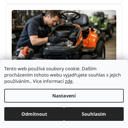
Servis zahradní techniky bez zbytečných
Tento web používá soubory cookie. Dalším
prostojů
procházením tohoto webu vyjadřujete souhlas s jejich
Servis zahradní techniky rozhoduje o výkonu i
používáním.. Více informací
zde
.
životnosti stroje. Zjistěte, kdy řešit údržbu, co
nepodcenit a proč se vyplatí odborný servis.
Nastavení
4. června 2026
Odmítnout
Souhlasím