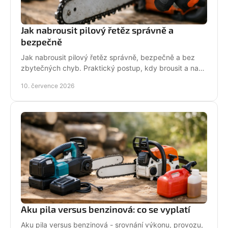
Jak nabrousit pilový řetěz správně a
bezpečně
Jak nabrousit pilový řetěz správně, bezpečně a bez
zbytečných chyb. Praktický postup, kdy brousit a na
co si dát pozor při údržbě pily.
10. července 2026
Aku pila versus benzinová: co se vyplatí
Aku pila versus benzinová - srovnání výkonu, provozu,