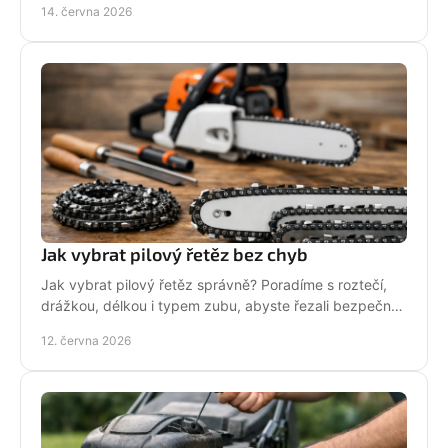
14. června 2026
Jak vybrat pilový řetěz bez chyb
Jak vybrat pilový řetěz správně? Poradíme s roztečí,
drážkou, délkou i typem zubu, abyste řezali bezpečně,
rychle a bez zbytečných chyb.
12. června 2026