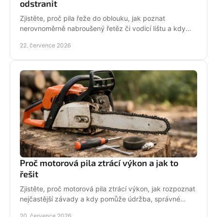
odstranit
Zjistěte, proč pila řeže do oblouku, jak poznat
nerovnoměrně nabroušený řetěz či vodicí lištu a kdy
závadu svěřit odbornému servisu co nejdřív.
22. července 2026
Proč motorová pila ztrácí výkon a jak to
řešit
Zjistěte, proč motorová pila ztrácí výkon, jak rozpoznat
nejčastější závady a kdy pomůže údržba, správné
palivo nebo odborný servis pro spolehlivý řez.
20. července 2026