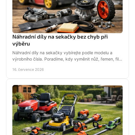
Náhradní díly na sekačky bez chyb při
výběru
Náhradní díly na sekačky vybírejte podle modelu a
výrobního čísla. Poradíme, kdy vyměnit nůž, řemen, filtr
i pojezd a jak předejít poruše při údržbě.
16. července 2026