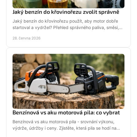
Jaký benzín do křovinořezu zvolit správně
Jaký benzín do křovinořezu použít, aby motor dobře
startoval a vydržel? Přehled správného paliva, směsi,
oleje i častých chyb.
28. června 2026
Benzínová vs aku motorová pila: co vybrat
Benzínová vs aku motorová pila - srovnání výkonu,
výdrže, údržby i ceny. Zjistěte, která pila se hodí na
zahradu, sad i náročné řezání.