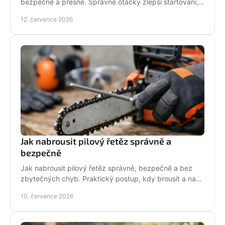
bezpečně a přesně. Správné otáčky zlepší startování,
výkon řezu a životnost motoru při práci v provozu.
12. července 2026
Jak nabrousit pilový řetěz správně a
bezpečně
Jak nabrousit pilový řetěz správně, bezpečně a bez
zbytečných chyb. Praktický postup, kdy brousit a na
co si dát pozor při údržbě pily.
10. července 2026