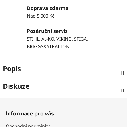
Doprava zdarma
Nad 5 000 Kč
Pozáruční servis
STIHL, AL-KO, VIKING, STIGA,
BRIGGS&STRATTON
Popis
Diskuze
Z
á
Informace pro vás
p
a
Obchodní podmínky