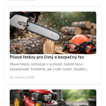
Pilové řetězy pro čistý a bezpečný řez
Pilové řetězy rozhodují o rychlosti, čistotě řezu i
bezpečnosti. Poradíme, jak zvolit rozteč, tloušťku
vodicího článku a správnou údržbu pro vaši pilu.
18. července 2026