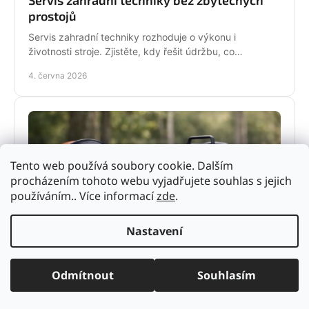
prostojů
Servis zahradní techniky rozhoduje o výkonu i
životnosti stroje. Zjistěte, kdy řešit údržbu, co
nepodcenit a proč se vyplatí odborný servis.
4. června 2026
Tento web používá soubory cookie. Dalším
procházením tohoto webu vyjadřujete souhlas s jejich
používáním.. Více informací
zde
.
Nastavení
Ochranné pomůcky pro práci s pilou
Ochranné pomůcky pro práci s pilou výrazně snižují
Odmítnout
Souhlasím
riziko úrazu. Poradíme, co vybrat pro hobby použití i
pravidelnou práci v terénu.
2. června 2026