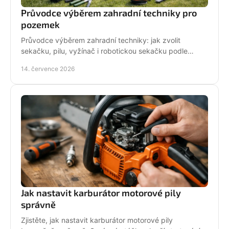
Průvodce výběrem zahradní techniky pro
pozemek
Průvodce výběrem zahradní techniky: jak zvolit
sekačku, pilu, vyžínač i robotickou sekačku podle
pozemku, výkonu, pohodlí a servisu a dlouhodobé
14. července 2026
podpory.
Jak nastavit karburátor motorové pily
správně
Zjistěte, jak nastavit karburátor motorové pily