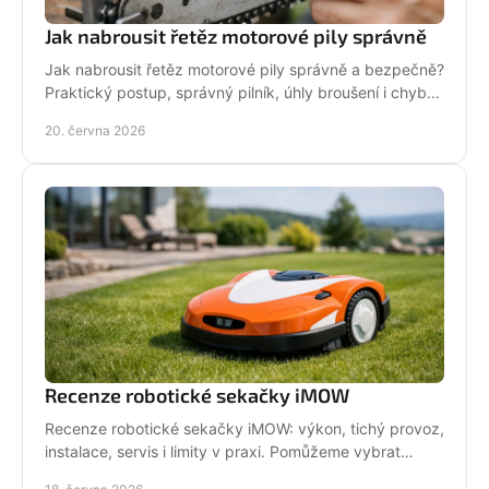
Jak nabrousit řetěz motorové pily správně
Jak nabrousit řetěz motorové pily správně a bezpečně?
Praktický postup, správný pilník, úhly broušení i chyby,
které zkracují životnost.
20. června 2026
Recenze robotické sekačky iMOW
Recenze robotické sekačky iMOW: výkon, tichý provoz,
instalace, servis i limity v praxi. Pomůžeme vybrat
model pro vaši zahradu.