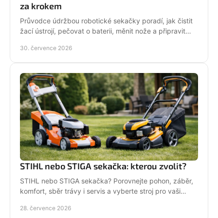
za krokem
Průvodce údržbou robotické sekačky poradí, jak čistit
žací ústrojí, pečovat o baterii, měnit nože a připravit
stroj na zimní odstávku v celé sezoně.
30. července 2026
STIHL nebo STIGA sekačka: kterou zvolit?
STIHL nebo STIGA sekačka? Porovnejte pohon, záběr,
komfort, sběr trávy i servis a vyberte stroj pro vaši
zahradu.
28. července 2026