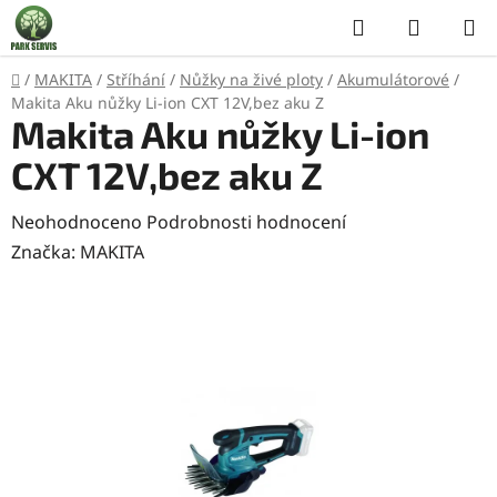
Přejít
Hledat
NÁKUP
na
KOŠÍK
obsah
Domů
/
MAKITA
/
Stříhání
/
Nůžky na živé ploty
/
Akumulátorové
/
Makita Aku nůžky Li-ion CXT 12V,bez aku Z
Makita Aku nůžky Li-ion
CXT 12V,bez aku Z
Průměrné
Neohodnoceno
Podrobnosti hodnocení
hodnocení
Značka:
MAKITA
produktu
je
0,0
z
5
hvězdiček.