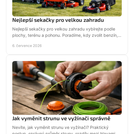
Nejlepší sekačky pro velkou zahradu
Nejlepší sekačky pro velkou zahradu vybírejte podle
plochy, terénu a pohonu. Poradíme, kdy zvolit benzín,
aku, rider nebo robot.
6. července 2026
Jak vyměnit strunu ve vyžínači správně
Nevíte, jak vyměnit strunu ve vyžínači? Praktický
postup, správný průměr struny, rozdíly mezi hlavami a