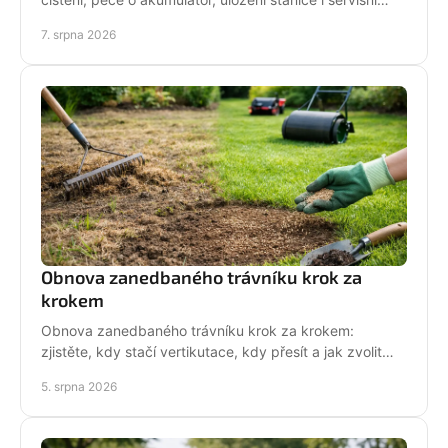
kontrola před zimou bez zbytečných rizik doma.
7. srpna 2026
Obnova zanedbaného trávníku krok za
krokem
Obnova zanedbaného trávníku krok za krokem:
zjistěte, kdy stačí vertikutace, kdy přesít a jak zvolit
techniku pro hustý, odolný porost bez zbytečných
5. srpna 2026
chyb