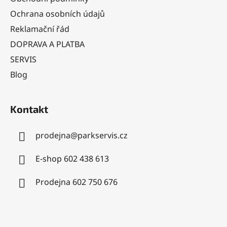
t
Ochrana osobních údajů
í
Reklamační řád
DOPRAVA A PLATBA
SERVIS
Blog
Kontakt
prodejna
@
parkservis.cz
E-shop 602 438 613
Prodejna 602 750 676