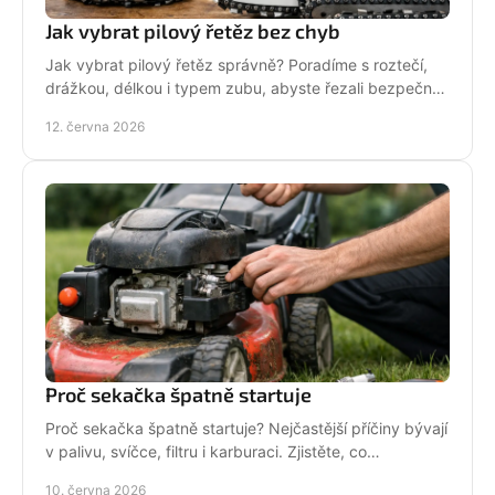
Jak vybrat pilový řetěz bez chyb
Jak vybrat pilový řetěz správně? Poradíme s roztečí,
drážkou, délkou i typem zubu, abyste řezali bezpečně,
rychle a bez zbytečných chyb.
12. června 2026
Proč sekačka špatně startuje
Proč sekačka špatně startuje? Nejčastější příčiny bývají
v palivu, svíčce, filtru i karburaci. Zjistěte, co
zkontrolovat nejdřív.
10. června 2026