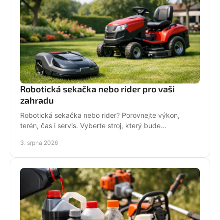
Robotická sekačka nebo rider pro vaši
zahradu
Robotická sekačka nebo rider? Porovnejte výkon,
terén, čas i servis. Vyberte stroj, který bude
dlouhodobě fungovat na vaší zahradě pro každou
3. srpna 2026
sezónu.