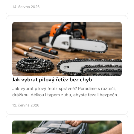
baterii, servis i funkce navíc.
14. června 2026
Jak vybrat pilový řetěz bez chyb
Jak vybrat pilový řetěz správně? Poradíme s roztečí,
drážkou, délkou i typem zubu, abyste řezali bezpečně,
rychle a bez zbytečných chyb.
12. června 2026