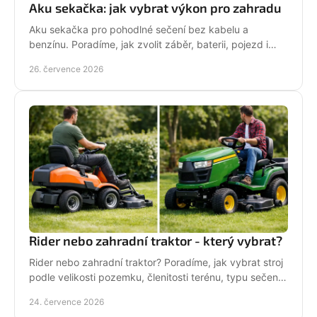
Aku sekačka: jak vybrat výkon pro zahradu
Aku sekačka pro pohodlné sečení bez kabelu a
benzínu. Poradíme, jak zvolit záběr, baterii, pojezd i
správné servisní zázemí pro vaši zahradu každý týden.
26. července 2026
Rider nebo zahradní traktor - který vybrat?
Rider nebo zahradní traktor? Poradíme, jak vybrat stroj
podle velikosti pozemku, členitosti terénu, typu sečení
a požadavků na servis a příslušenství.
24. července 2026