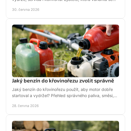
hodí pro vaši zahradu a práci.
30. června 2026
Jaký benzín do křovinořezu zvolit správně
Jaký benzín do křovinořezu použít, aby motor dobře
startoval a vydržel? Přehled správného paliva, směsi,
oleje i častých chyb.
28. června 2026