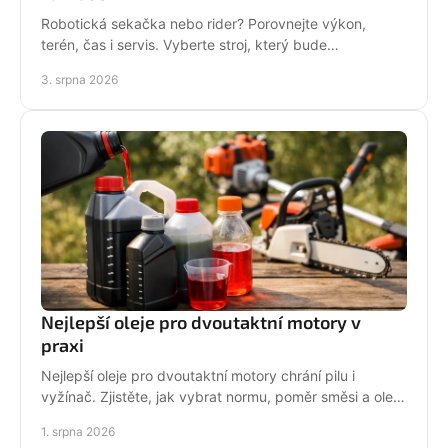
Robotická sekačka nebo rider? Porovnejte výkon,
terén, čas i servis. Vyberte stroj, který bude
dlouhodobě fungovat na vaší zahradě pro každou
3. srpna 2026
sezónu.
Nejlepší oleje pro dvoutaktní motory v
praxi
Nejlepší oleje pro dvoutaktní motory chrání pilu i
vyžínač. Zjistěte, jak vybrat normu, poměr směsi a olej
podle práce stroje pro spolehlivější provoz.
1. srpna 2026