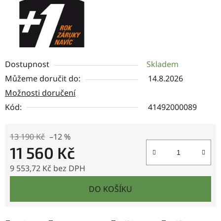
Dostupnost
Skladem
Můžeme doručit do:
14.8.2026
Možnosti doručení
Kód:
41492000089
13 190 Kč
–12 %
11 560 Kč
9 553,72 Kč bez DPH
Měrná cena:
DO KOŠÍKU