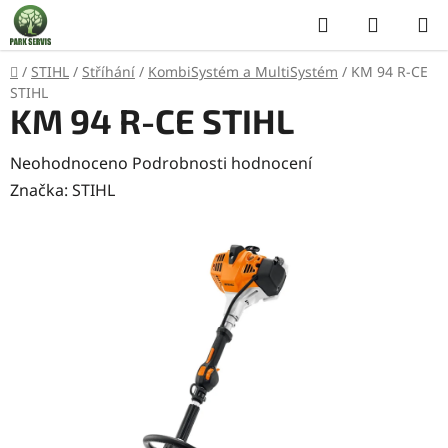
Přejít
Hledat
NÁKUP
na
KOŠÍK
obsah
Domů
/
STIHL
/
Stříhání
/
KombiSystém a MultiSystém
/
KM 94 R-CE
STIHL
KM 94 R-CE STIHL
Průměrné
Neohodnoceno
Podrobnosti hodnocení
hodnocení
Značka:
STIHL
produktu
je
0,0
z
5
hvězdiček.