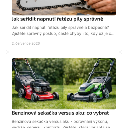
Jak seřídit napnutí řetězu pily správně
Jak seřídit napnutí řetězu pily správně a bezpečně?
Zjistěte správný postup, časté chyby i to, kdy už je čas
na servis pily.
2. července 2026
Benzinová sekačka versus aku: co vybrat
Benzinová sekačka versus aku - porovnání výkonu,
výdrže, servisu i komfortu. Zjistěte, která varianta se