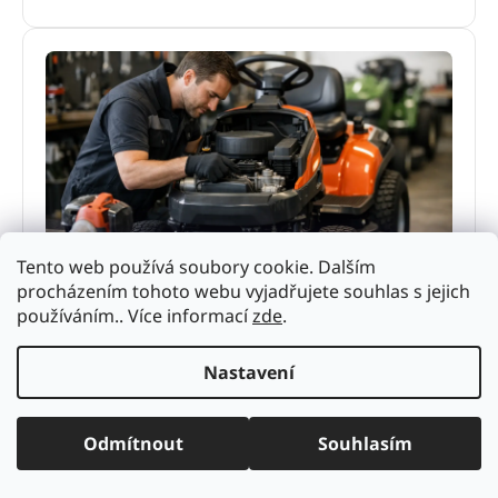
Servis zahradní techniky bez zbytečných
Tento web používá soubory cookie. Dalším
prostojů
procházením tohoto webu vyjadřujete souhlas s jejich
používáním.. Více informací
zde
.
Servis zahradní techniky rozhoduje o výkonu i
životnosti stroje. Zjistěte, kdy řešit údržbu, co
nepodcenit a proč se vyplatí odborný servis.
Nastavení
4. června 2026
Odmítnout
Souhlasím