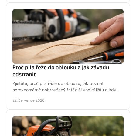
Proč pila řeže do oblouku a jak závadu
odstranit
Zjistěte, proč pila řeže do oblouku, jak poznat
nerovnoměrně nabroušený řetěz či vodicí lištu a kdy
závadu svěřit odbornému servisu co nejdřív.
22. července 2026