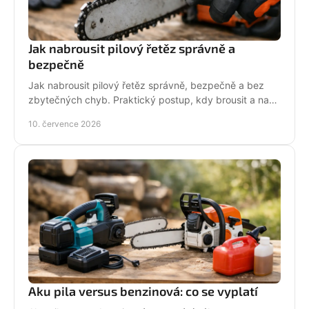
Jak nabrousit pilový řetěz správně a
bezpečně
Jak nabrousit pilový řetěz správně, bezpečně a bez
zbytečných chyb. Praktický postup, kdy brousit a na
co si dát pozor při údržbě pily.
10. července 2026
Aku pila versus benzinová: co se vyplatí