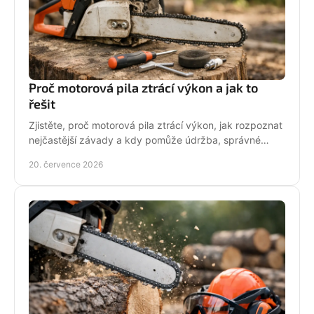
Proč motorová pila ztrácí výkon a jak to
řešit
Zjistěte, proč motorová pila ztrácí výkon, jak rozpoznat
nejčastější závady a kdy pomůže údržba, správné
palivo nebo odborný servis pro spolehlivý řez.
20. července 2026