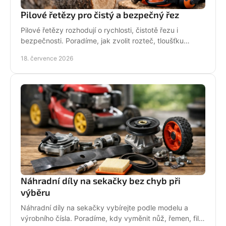
Pilové řetězy pro čistý a bezpečný řez
Pilové řetězy rozhodují o rychlosti, čistotě řezu i
bezpečnosti. Poradíme, jak zvolit rozteč, tloušťku
vodicího článku a správnou údržbu pro vaši pilu.
18. července 2026
Náhradní díly na sekačky bez chyb při
výběru
Náhradní díly na sekačky vybírejte podle modelu a
výrobního čísla. Poradíme, kdy vyměnit nůž, řemen, filtr