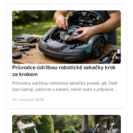
Průvodce údržbou robotické sekačky krok
za krokem
Průvodce údržbou robotické sekačky poradí, jak čistit
žací ústrojí, pečovat o baterii, měnit nože a připravit
stroj na zimní odstávku v celé sezoně.
30. července 2026