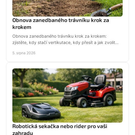
Obnova zanedbaného trávníku krok za
krokem
Obnova zanedbaného trávníku krok za krokem:
zjistěte, kdy stačí vertikutace, kdy přesít a jak zvolit
techniku pro hustý, odolný porost bez zbytečných
5. srpna 2026
chyb
Robotická sekačka nebo rider pro vaši
zahradu