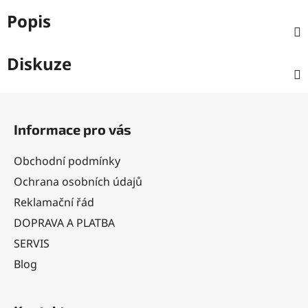
Popis
Diskuze
Z
á
Informace pro vás
p
a
Obchodní podmínky
t
Ochrana osobních údajů
í
Reklamační řád
DOPRAVA A PLATBA
SERVIS
Blog