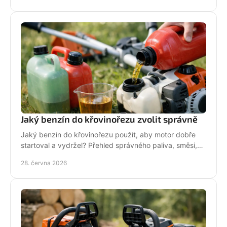
Jaký benzín do křovinořezu zvolit správně
Jaký benzín do křovinořezu použít, aby motor dobře
startoval a vydržel? Přehled správného paliva, směsi,
oleje i častých chyb.
28. června 2026