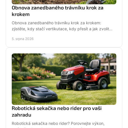
Obnova zanedbaného trávníku krok za
krokem
Obnova zanedbaného trávníku krok za krokem:
zjistěte, kdy stačí vertikutace, kdy přesít a jak zvolit
techniku pro hustý, odolný porost bez zbytečných
5. srpna 2026
chyb
Robotická sekačka nebo rider pro vaši
zahradu
Robotická sekačka nebo rider? Porovnejte výkon,