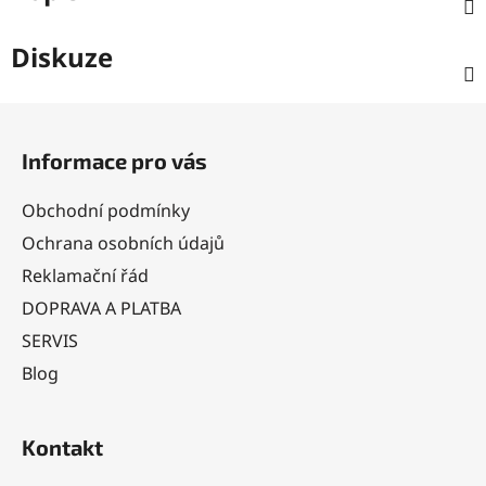
Diskuze
Z
á
Informace pro vás
p
a
Obchodní podmínky
t
Ochrana osobních údajů
í
Reklamační řád
DOPRAVA A PLATBA
SERVIS
Blog
Kontakt