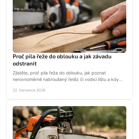
Proč pila řeže do oblouku a jak závadu
odstranit
Zjistěte, proč pila řeže do oblouku, jak poznat
nerovnoměrně nabroušený řetěz či vodicí lištu a kdy
závadu svěřit odbornému servisu co nejdřív.
22. července 2026