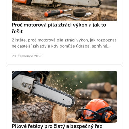
Proč motorová pila ztrácí výkon a jak to
řešit
Zjistěte, proč motorová pila ztrácí výkon, jak rozpoznat
nejčastější závady a kdy pomůže údržba, správné
palivo nebo odborný servis pro spolehlivý řez.
20. července 2026
Pilové řetězy pro čistý a bezpečný řez