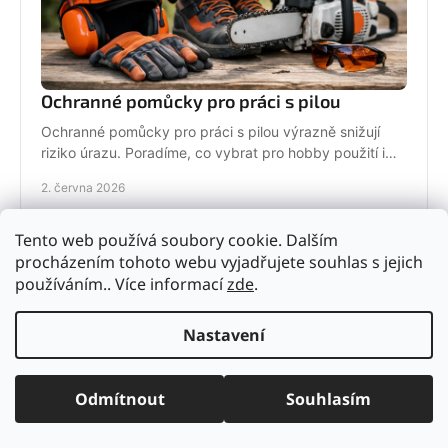
Ochranné pomůcky pro práci s pilou
Ochranné pomůcky pro práci s pilou výrazně snižují
riziko úrazu. Poradíme, co vybrat pro hobby použití i
pravidelnou práci v terénu.
2. června 2026
Tento web používá soubory cookie. Dalším
procházením tohoto webu vyjadřujete souhlas s jejich
používáním.. Více informací
zde
.
Nastavení
Odmítnout
Souhlasím
Drtič větví na kompost: jak vybrat správně