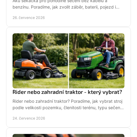
Aku sekačka pro pohodlné sečení bez kabelu a
benzínu. Poradíme, jak zvolit záběr, baterii, pojezd i
správné servisní zázemí pro vaši zahradu každý týden.
26. července 2026
Rider nebo zahradní traktor - který vybrat?
Rider nebo zahradní traktor? Poradíme, jak vybrat stroj
podle velikosti pozemku, členitosti terénu, typu sečení
a požadavků na servis a příslušenství.
24. července 2026