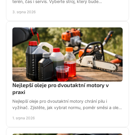
terén, čas i servis. Vyberte stroj, který bude
dlouhodobě fungovat na vaší zahradě pro každou
3. srpna 2026
sezónu.
Nejlepší oleje pro dvoutaktní motory v
praxi
Nejlepší oleje pro dvoutaktní motory chrání pilu i
vyžínač. Zjistěte, jak vybrat normu, poměr směsi a olej
podle práce stroje pro spolehlivější provoz.
1. srpna 2026