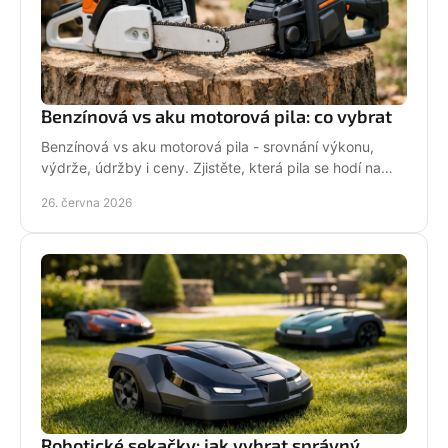
Benzínová vs aku motorová pila: co vybrat
Benzínová vs aku motorová pila - srovnání výkonu,
výdrže, údržby i ceny. Zjistěte, která pila se hodí na
zahradu, sad i náročné řezání.
26. června 2026
Robotické sekačky: jak vybrat správný