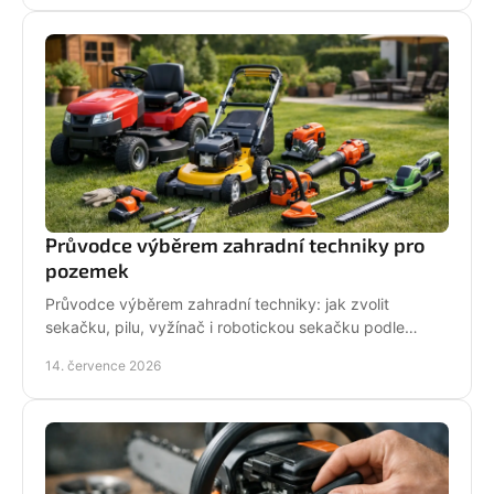
Průvodce výběrem zahradní techniky pro
pozemek
Průvodce výběrem zahradní techniky: jak zvolit
sekačku, pilu, vyžínač i robotickou sekačku podle
pozemku, výkonu, pohodlí a servisu a dlouhodobé
14. července 2026
podpory.