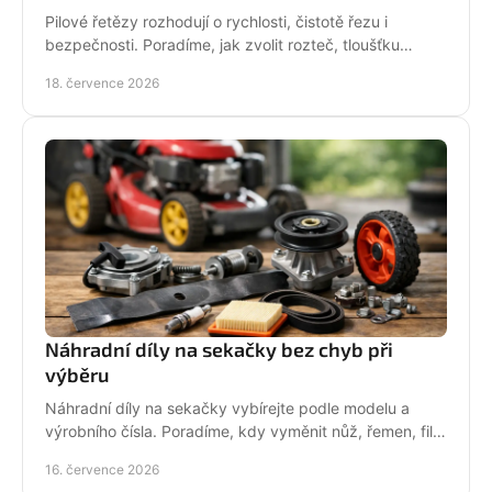
Pilové řetězy rozhodují o rychlosti, čistotě řezu i
bezpečnosti. Poradíme, jak zvolit rozteč, tloušťku
vodicího článku a správnou údržbu pro vaši pilu.
18. července 2026
Náhradní díly na sekačky bez chyb při
výběru
Náhradní díly na sekačky vybírejte podle modelu a
výrobního čísla. Poradíme, kdy vyměnit nůž, řemen, filtr
i pojezd a jak předejít poruše při údržbě.
16. července 2026