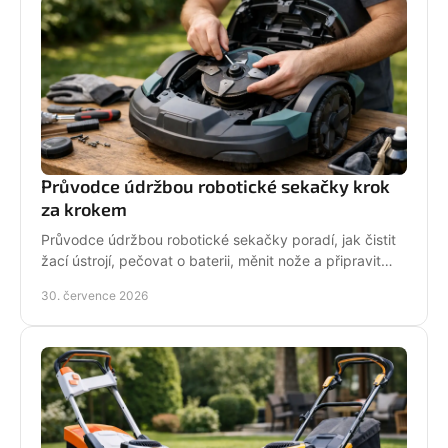
Průvodce údržbou robotické sekačky krok
za krokem
Průvodce údržbou robotické sekačky poradí, jak čistit
žací ústrojí, pečovat o baterii, měnit nože a připravit
stroj na zimní odstávku v celé sezoně.
30. července 2026