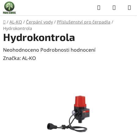
Přejít
Hledat
NÁKUP
na
KOŠÍK
obsah
Domů
/
AL-KO
/
Čerpání vody
/
Příslušenství pro čerpadla
/
Hydrokontrola
Hydrokontrola
Průměrné
Neohodnoceno
Podrobnosti hodnocení
hodnocení
Značka:
AL-KO
produktu
je
0,0
z
5
hvězdiček.