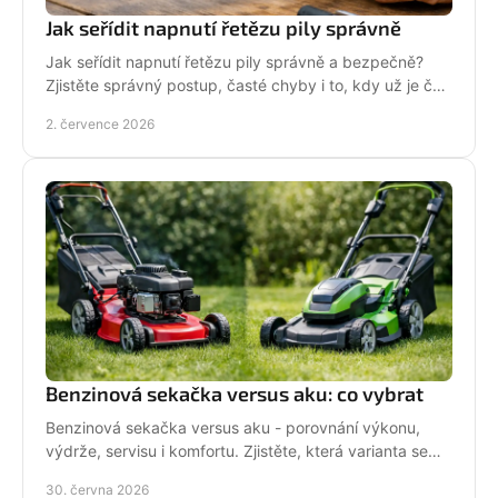
Jak seřídit napnutí řetězu pily správně
Jak seřídit napnutí řetězu pily správně a bezpečně?
Zjistěte správný postup, časté chyby i to, kdy už je čas
na servis pily.
2. července 2026
Benzinová sekačka versus aku: co vybrat
Benzinová sekačka versus aku - porovnání výkonu,
výdrže, servisu i komfortu. Zjistěte, která varianta se
hodí pro vaši zahradu a práci.
30. června 2026