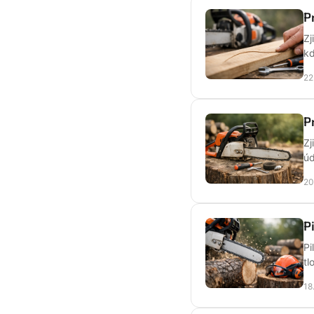
P
Zj
kd
22
P
Zj
úd
20
P
Pi
tl
18