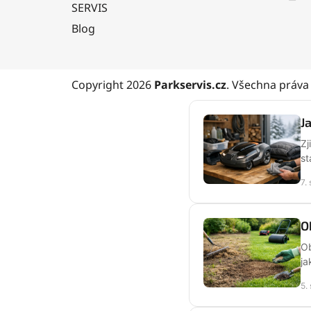
SERVIS
Blog
Copyright 2026
Parkservis.cz
. Všechna práva
J
Zj
st
7.
O
Ob
ja
5.