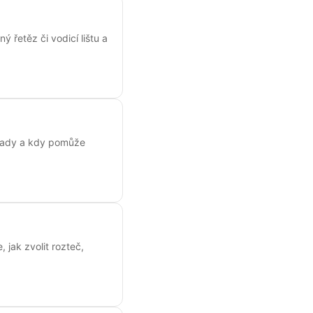
 řetěz či vodicí lištu a
závady a kdy pomůže
, jak zvolit rozteč,