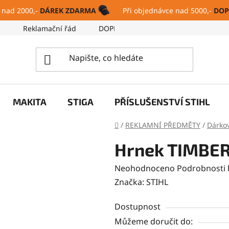
 nad 2000,-
DÁREK ZDARMA
Při objednávce nad 5000,-
DOP
ů
Reklamační řád
DOPRAVA A PLATBA
SERVIS
MAKITA
STIGA
PŘÍSLUŠENSTVÍ STIHL
Domů
/
REKLAMNÍ PŘEDMĚTY
/
Dárko
Hrnek TIMBE
Průměrné
Neohodnoceno
Podrobnosti
hodnocení
Značka:
STIHL
produktu
Dostupnost
je
Můžeme doručit do:
0,0