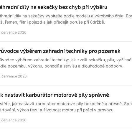
áhradní díly na sekačky bez chyb při výběru
hradní díly na sekačky vybírejte podle modelu a výrobního čísla. P
ž, řemen, filtr i pojezd a jak předejít poruše při údržbě.
. července 2026
růvodce výběrem zahradní techniky pro pozemek
ůvodce výběrem zahradní techniky: jak zvolit sekačku, pilu, vyžínač
dle pozemku, výkonu, pohodlí a servisu a dlouhodobé podpory.
. července 2026
ak nastavit karburátor motorové pily správně
istěte, jak nastavit karburátor motorové pily bezpečně a přesně. Spr
artování, výkon řezu a životnost motoru při práci v provozu.
. července 2026