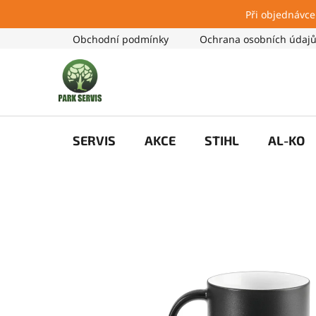
Při objednávce
Přejít
Obchodní podmínky
Ochrana osobních údaj
na
obsah
SERVIS
AKCE
STIHL
AL-KO