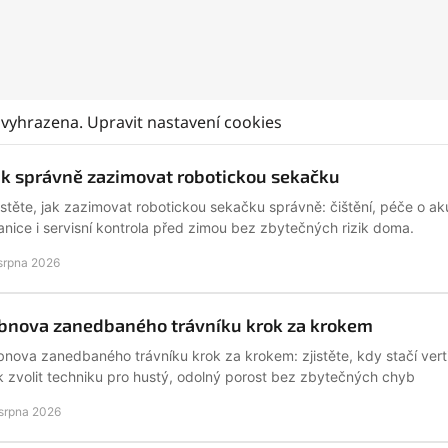
 vyhrazena.
Upravit nastavení cookies
ak správně zazimovat robotickou sekačku
istěte, jak zazimovat robotickou sekačku správně: čištění, péče o ak
anice i servisní kontrola před zimou bez zbytečných rizik doma.
 srpna 2026
bnova zanedbaného trávníku krok za krokem
nova zanedbaného trávníku krok za krokem: zjistěte, kdy stačí verti
k zvolit techniku pro hustý, odolný porost bez zbytečných chyb
 srpna 2026