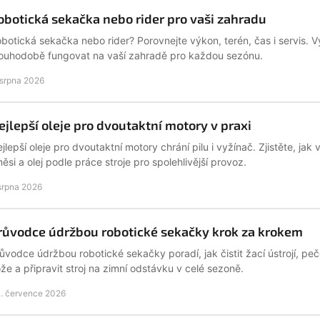
obotická sekačka nebo rider pro vaši zahradu
botická sekačka nebo rider? Porovnejte výkon, terén, čas i servis. V
ouhodobě fungovat na vaší zahradě pro každou sezónu.
 srpna 2026
ejlepší oleje pro dvoutaktní motory v praxi
jlepší oleje pro dvoutaktní motory chrání pilu i vyžínač. Zjistěte, ja
ěsi a olej podle práce stroje pro spolehlivější provoz.
 srpna 2026
růvodce údržbou robotické sekačky krok za krokem
ůvodce údržbou robotické sekačky poradí, jak čistit žací ústrojí, peč
že a připravit stroj na zimní odstávku v celé sezoně.
. července 2026