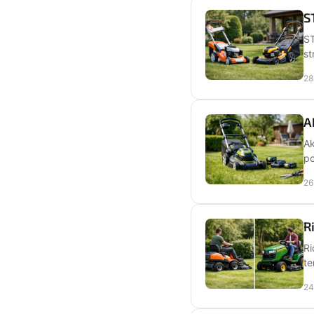
S
ST
st
28
A
Ak
po
26
R
Ri
te
24