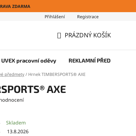
RAVA ZDARMA
Přihlášení
Registrace
Blog
PRÁZDNÝ KOŠÍK
NÁKUPNÍ
KOŠÍK
UVEX pracovní oděvy
REKLAMNÍ PŘEDMĚTY
vé předmety
/
Hrnek TIMBERSPORTS® AXE
RSPORTS® AXE
 hodnocení
Skladem
13.8.2026