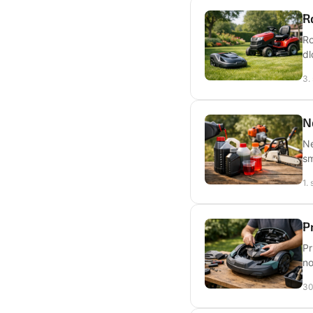
R
Ro
dl
3.
N
Ne
sm
1.
P
Pr
no
30