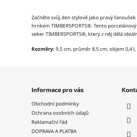
Začněte svůj den stylově jako pravý fanouš
hrnkem TIMBERSPORTS®. Tento porcelánový hr
seker TIMBERSPORTS®, který z něj dělá ideál
Rozměry:
9,5 cm, průměr 8,5 cm, objem 0,4 l,
Z
á
Informace pro vás
Kont
p
a
Obchodní podmínky
t
Ochrana osobních údajů
í
Reklamační řád
DOPRAVA A PLATBA