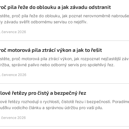
roč pila řeže do oblouku a jak závadu odstranit
istěte, proč pila řeže do oblouku, jak poznat nerovnoměrně nabroušený
y závadu svěřit odbornému servisu co nejdřív.
. července 2026
roč motorová pila ztrácí výkon a jak to řešit
istěte, proč motorová pila ztrácí výkon, jak rozpoznat nejčastější 
ržba, správné palivo nebo odborný servis pro spolehlivý řez.
. července 2026
ilové řetězy pro čistý a bezpečný řez
lové řetězy rozhodují o rychlosti, čistotě řezu i bezpečnosti. Poradíme
oušťku vodicího článku a správnou údržbu pro vaši pilu.
. července 2026