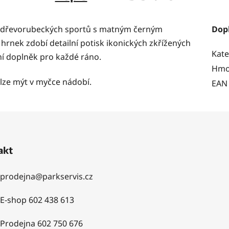
ek dřevorubeckých sportů s matným černým
Dop
nek zdobí detailní potisk ikonických zkřížených
Kate
ní doplněk pro každé ráno
.
Hmo
 lze mýt v myčce nádobí.
EAN
akt
prodejna
@
parkservis.cz
E-shop 602 438 613
Prodejna 602 750 676