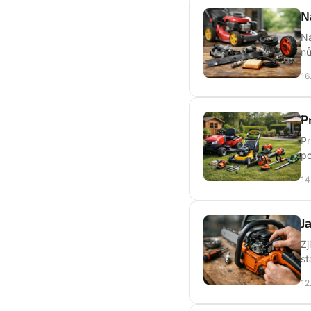
N
Ná
nů
16
P
Pr
po
14
J
Zj
st
12