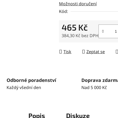
Možnosti doručení
z
5
Kód:
hvězdiček.
465 Kč
384,30 Kč bez DPH
Měrná cena:
Tisk
Zeptat se
Odborné poradenství
Doprava zdarm
Každý všední den
Nad 5 000 Kč
Popis
Diskuze