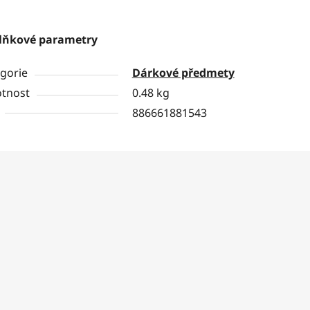
lňkové parametry
gorie
Dárkové předmety
tnost
0.48 kg
886661881543