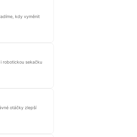
oradíme, kdy vyměnit
 i robotickou sekačku
ávné otáčky zlepší