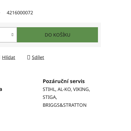
4216000072
DO KOŠÍKU
Hlídat
Sdílet
Pozáruční servis
a
STIHL, AL-KO, VIKING,
STIGA,
BRIGGS&STRATTON