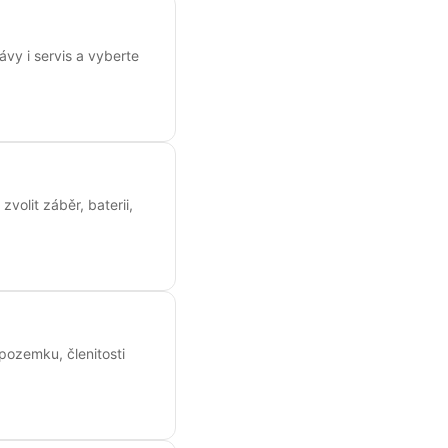
vy i servis a vyberte
volit záběr, baterii,
 pozemku, členitosti