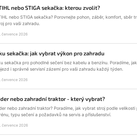
TIHL nebo STIGA sekačka: kterou zvolit?
IHL nebo STIGA sekačka? Porovnejte pohon, záběr, komfort, sběr trá
roj pro vaši zahradu.
. července 2026
ku sekačka: jak vybrat výkon pro zahradu
u sekačka pro pohodlné sečení bez kabelu a benzínu. Poradíme, jak z
jezd i správné servisní zázemí pro vaši zahradu každý týden.
. července 2026
ider nebo zahradní traktor - který vybrat?
der nebo zahradní traktor? Poradíme, jak vybrat stroj podle velikosti
rénu, typu sečení a požadavků na servis a příslušenství.
. července 2026