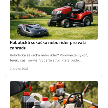
Robotická sekačka nebo rider pro vaši
zahradu
Robotická sekačka nebo rider? Porovnejte výkon,
terén, čas i servis. Vyberte stroj, který bude
dlouhodobě fungovat na vaší zahradě pro každou
3. srpna 2026
sezónu.