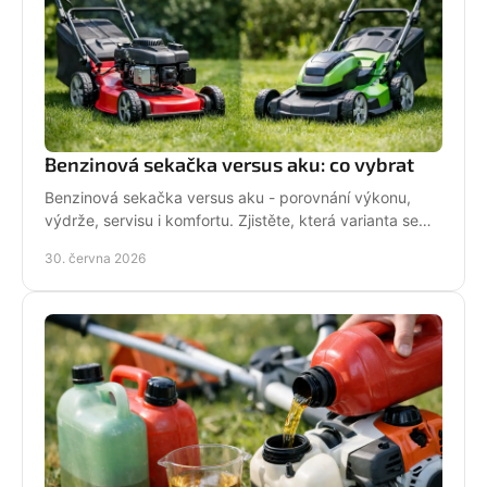
Benzinová sekačka versus aku: co vybrat
Benzinová sekačka versus aku - porovnání výkonu,
výdrže, servisu i komfortu. Zjistěte, která varianta se
hodí pro vaši zahradu a práci.
30. června 2026