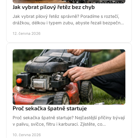
Jak vybrat pilový řetěz bez chyb
Jak vybrat pilový řetěz správně? Poradíme s roztečí,
drážkou, délkou i typem zubu, abyste řezali bezpečně,
rychle a bez zbytečných chyb.
12. června 2026
Proč sekačka špatně startuje
Proč sekačka špatně startuje? Nejčastější příčiny bývají
v palivu, svíčce, filtru i karburaci. Zjistěte, co
zkontrolovat nejdřív.
10. června 2026