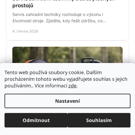
prostojů
Servis zahradní techniky rozhoduje o výkonu i
životnosti stroje. Zjistěte, kdy řešit údržbu, co
nepodcenit a proč se vyplatí odborný servis.
4. června 2026
Tento web používá soubory cookie. Dalším
procházením tohoto webu vyjadřujete souhlas s jejich
používáním.. Více informací
zde
.
Nastavení
Ochranné pomůcky pro práci s pilou
Ochranné pomůcky pro práci s pilou výrazně snižují
Odmítnout
Souhlasím
riziko úrazu. Poradíme, co vybrat pro hobby použití i
pravidelnou práci v terénu.
2. června 2026