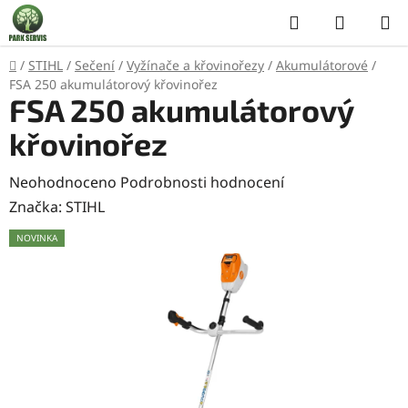
Přejít
Hledat
NÁKUP
na
KOŠÍK
obsah
Domů
/
STIHL
/
Sečení
/
Vyžínače a křovinořezy
/
Akumulátorové
/
FSA 250 akumulátorový křovinořez
FSA 250 akumulátorový
křovinořez
Průměrné
Neohodnoceno
Podrobnosti hodnocení
hodnocení
Značka:
STIHL
produktu
NOVINKA
je
0,0
z
5
hvězdiček.