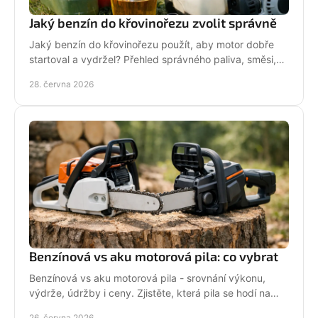
Jaký benzín do křovinořezu zvolit správně
Jaký benzín do křovinořezu použít, aby motor dobře
startoval a vydržel? Přehled správného paliva, směsi,
oleje i častých chyb.
28. června 2026
Benzínová vs aku motorová pila: co vybrat
Benzínová vs aku motorová pila - srovnání výkonu,
výdrže, údržby i ceny. Zjistěte, která pila se hodí na
zahradu, sad i náročné řezání.
26. června 2026