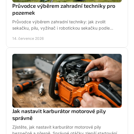
Průvodce výběrem zahradní techniky pro
pozemek
Průvodce výběrem zahradní techniky: jak zvolit
sekačku, pilu, vyžínač i robotickou sekačku podle
pozemku, výkonu, pohodlí a servisu a dlouhodobé
14. července 2026
podpory.
Jak nastavit karburátor motorové pily
správně
Zjistěte, jak nastavit karburátor motorové pily
bezpečně a přesně. Správné otáčky zlepší startování,