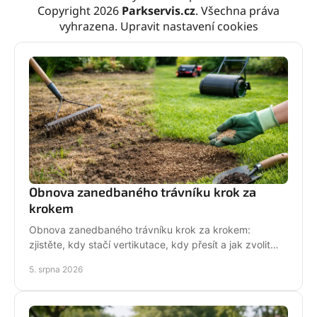
Copyright 2026
Parkservis.cz
. Všechna práva
vyhrazena.
Upravit nastavení cookies
Obnova zanedbaného trávníku krok za
krokem
Obnova zanedbaného trávníku krok za krokem:
zjistěte, kdy stačí vertikutace, kdy přesít a jak zvolit
techniku pro hustý, odolný porost bez zbytečných
5. srpna 2026
chyb