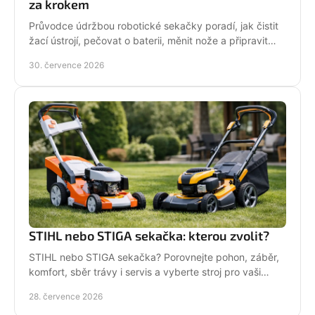
za krokem
Průvodce údržbou robotické sekačky poradí, jak čistit
žací ústrojí, pečovat o baterii, měnit nože a připravit
stroj na zimní odstávku v celé sezoně.
30. července 2026
STIHL nebo STIGA sekačka: kterou zvolit?
STIHL nebo STIGA sekačka? Porovnejte pohon, záběr,
komfort, sběr trávy i servis a vyberte stroj pro vaši
zahradu.
28. července 2026