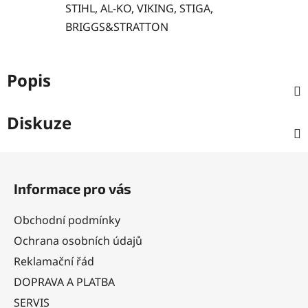
STIHL, AL-KO, VIKING, STIGA,
BRIGGS&STRATTON
Popis
Diskuze
Z
á
Informace pro vás
p
a
Obchodní podmínky
t
Ochrana osobních údajů
í
Reklamační řád
DOPRAVA A PLATBA
SERVIS