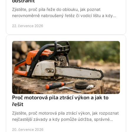
odstranit
Zjistěte, proč pila řeže do oblouku, jak poznat
nerovnoměrně nabroušený řetěz či vodicí lištu a kdy
závadu svěřit odbornému servisu co nejdřív.
22. července 2026
Proč motorová pila ztrácí výkon a jak to
řešit
Zjistěte, proč motorová pila ztrácí výkon, jak rozpoznat
nejčastější závady a kdy pomůže údržba, správné
palivo nebo odborný servis pro spolehlivý řez.
20. července 2026