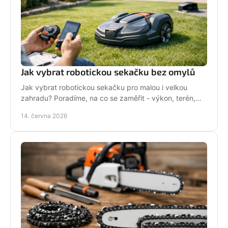
Jak vybrat robotickou sekačku bez omylů
Jak vybrat robotickou sekačku pro malou i velkou
zahradu? Poradíme, na co se zaměřit - výkon, terén,
baterii, servis i funkce navíc.
14. června 2026