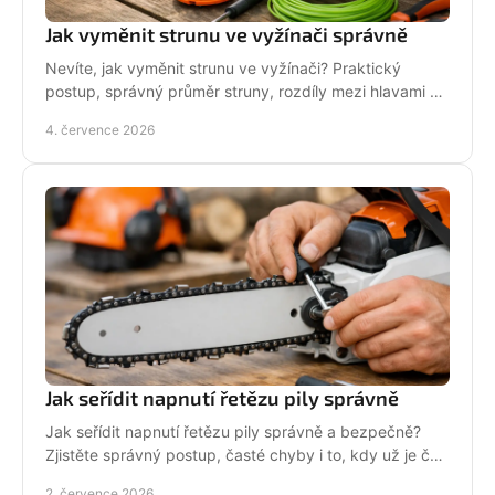
Jak vyměnit strunu ve vyžínači správně
Nevíte, jak vyměnit strunu ve vyžínači? Praktický
postup, správný průměr struny, rozdíly mezi hlavami a
tipy pro delší životnost.
4. července 2026
Jak seřídit napnutí řetězu pily správně
Jak seřídit napnutí řetězu pily správně a bezpečně?
Zjistěte správný postup, časté chyby i to, kdy už je čas
na servis pily.
2. července 2026