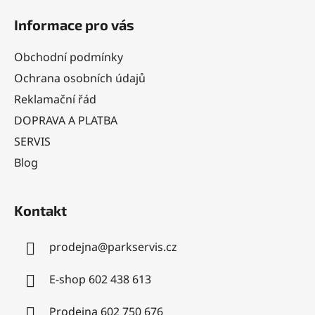
á
Informace pro vás
p
a
Obchodní podmínky
t
Ochrana osobních údajů
í
Reklamační řád
DOPRAVA A PLATBA
SERVIS
Blog
Kontakt
prodejna
@
parkservis.cz
E-shop 602 438 613
Prodejna 602 750 676