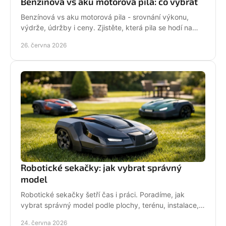
Benzínová vs aku motorová pila: co vybrat
Benzínová vs aku motorová pila - srovnání výkonu,
výdrže, údržby i ceny. Zjistěte, která pila se hodí na
zahradu, sad i náročné řezání.
26. června 2026
Robotické sekačky: jak vybrat správný
model
Robotické sekačky šetří čas i práci. Poradíme, jak
vybrat správný model podle plochy, terénu, instalace,
servisu a provozních nároků.
24. června 2026