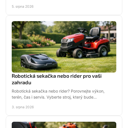
techniku pro hustý, odolný porost bez zbytečných
5. srpna 2026
chyb
Robotická sekačka nebo rider pro vaši
zahradu
Robotická sekačka nebo rider? Porovnejte výkon,
terén, čas i servis. Vyberte stroj, který bude
dlouhodobě fungovat na vaší zahradě pro každou
3. srpna 2026
sezónu.