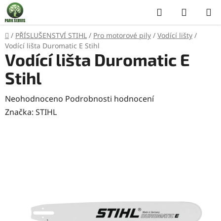
Přejít
Hledat
NÁKUP
na
KOŠÍK
obsah
Domů
/
PŘÍSLUŠENSTVÍ STIHL
/
Pro motorové pily
/
Vodící lišty
/
Vodící lišta Duromatic E Stihl
Vodící lišta Duromatic E
Stihl
Průměrné
Neohodnoceno
Podrobnosti hodnocení
hodnocení
Značka:
STIHL
produktu
je
0,0
z
5
hvězdiček.