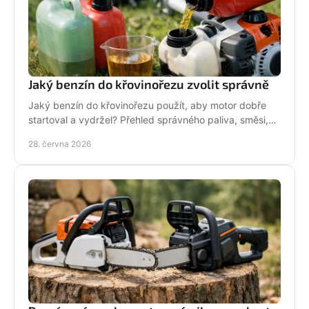
Jaký benzín do křovinořezu zvolit správně
Jaký benzín do křovinořezu použít, aby motor dobře
startoval a vydržel? Přehled správného paliva, směsi,
oleje i častých chyb.
28. června 2026