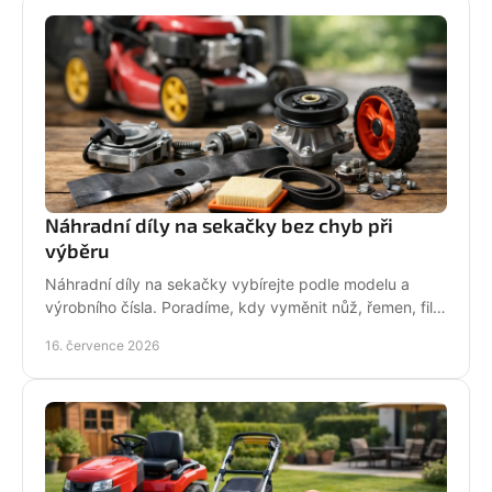
Náhradní díly na sekačky bez chyb při
výběru
Náhradní díly na sekačky vybírejte podle modelu a
výrobního čísla. Poradíme, kdy vyměnit nůž, řemen, filtr
i pojezd a jak předejít poruše při údržbě.
16. července 2026