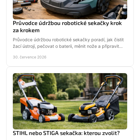
Průvodce údržbou robotické sekačky krok
za krokem
Průvodce údržbou robotické sekačky poradí, jak čistit
žací ústrojí, pečovat o baterii, měnit nože a připravit
stroj na zimní odstávku v celé sezoně.
30. července 2026
STIHL nebo STIGA sekačka: kterou zvolit?