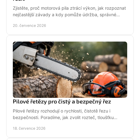
Zjistěte, proč motorová pila ztrácí výkon, jak rozpoznat
nejčastější závady a kdy pomůže údržba, správné
palivo nebo odborný servis pro spolehlivý řez.
20. července 2026
Pilové řetězy pro čistý a bezpečný řez
Pilové řetězy rozhodují o rychlosti, čistotě řezu i
bezpečnosti. Poradíme, jak zvolit rozteč, tloušťku
vodicího článku a správnou údržbu pro vaši pilu.
18. července 2026