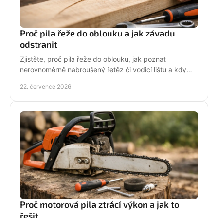
Proč pila řeže do oblouku a jak závadu
odstranit
Zjistěte, proč pila řeže do oblouku, jak poznat
nerovnoměrně nabroušený řetěz či vodicí lištu a kdy
závadu svěřit odbornému servisu co nejdřív.
22. července 2026
Proč motorová pila ztrácí výkon a jak to
řešit