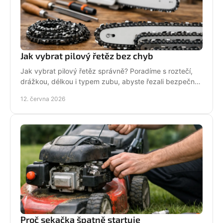
Jak vybrat pilový řetěz bez chyb
Jak vybrat pilový řetěz správně? Poradíme s roztečí,
drážkou, délkou i typem zubu, abyste řezali bezpečně,
rychle a bez zbytečných chyb.
12. června 2026
Proč sekačka špatně startuje