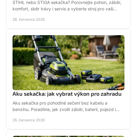
STIHL nebo STIGA sekačka? Porovnejte pohon, záběr,
komfort, sběr trávy i servis a vyberte stroj pro vaši
zahradu.
28. července 2026
Aku sekačka: jak vybrat výkon pro zahradu
Aku sekačka pro pohodlné sečení bez kabelu a
benzínu. Poradíme, jak zvolit záběr, baterii, pojezd i
správné servisní zázemí pro vaši zahradu každý týden.
26. července 2026