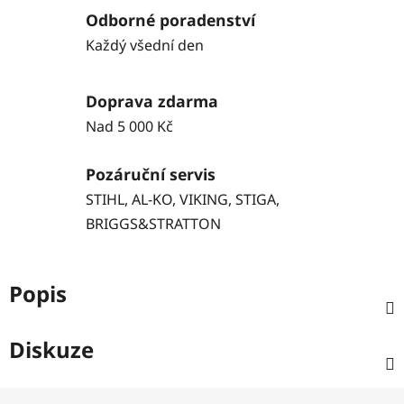
Odborné poradenství
Každý všední den
Doprava zdarma
Nad 5 000 Kč
Pozáruční servis
STIHL, AL-KO, VIKING, STIGA,
BRIGGS&STRATTON
Popis
Diskuze
Z