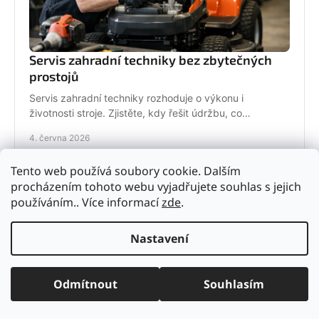
Servis zahradní techniky bez zbytečných
prostojů
Servis zahradní techniky rozhoduje o výkonu i
životnosti stroje. Zjistěte, kdy řešit údržbu, co
nepodcenit a proč se vyplatí odborný servis.
4. června 2026
Tento web používá soubory cookie. Dalším
procházením tohoto webu vyjadřujete souhlas s jejich
používáním.. Více informací
zde
.
Nastavení
Odmítnout
Souhlasím
Ochranné pomůcky pro práci s pilou