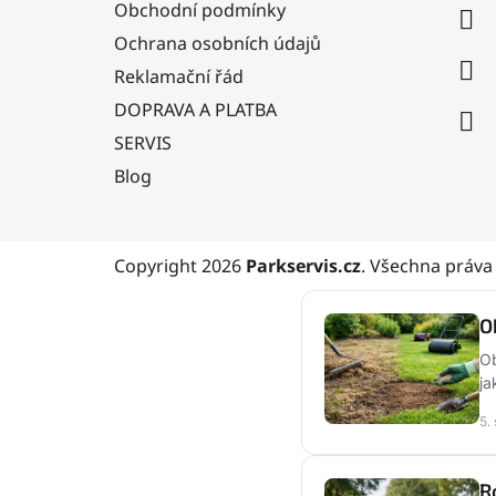
Obchodní podmínky
t
Ochrana osobních údajů
í
Reklamační řád
DOPRAVA A PLATBA
SERVIS
Blog
Copyright 2026
Parkservis.cz
. Všechna práva
O
Ob
ja
5.
R