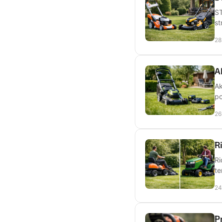
ST
st
28
A
Ak
po
26
R
Ri
te
24
P