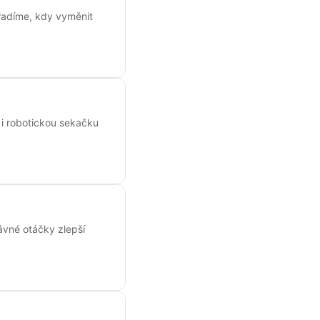
oradíme, kdy vyměnit
 i robotickou sekačku
ávné otáčky zlepší