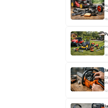
Ná
nů
16
P
Pr
po
14
J
Zj
st
12
J