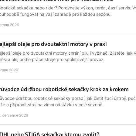
botická sekačka nebo rider? Porovnejte výkon, terén, čas i servis. V
ouhodobě fungovat na vaší zahradě pro každou sezónu.
 srpna 2026
ejlepší oleje pro dvoutaktní motory v praxi
jlepší oleje pro dvoutaktní motory chrání pilu i vyžínač. Zjistěte, ja
ěsi a olej podle práce stroje pro spolehlivější provoz.
 srpna 2026
růvodce údržbou robotické sekačky krok za krokem
ůvodce údržbou robotické sekačky poradí, jak čistit žací ústrojí, peč
že a připravit stroj na zimní odstávku v celé sezoně.
. července 2026
TIHL nebo STIGA sekačka: kterou zvolit?