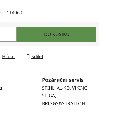
114060
DO KOŠÍKU
Hlídat
Sdílet
Pozáruční servis
a
STIHL, AL-KO, VIKING,
STIGA,
BRIGGS&STRATTON