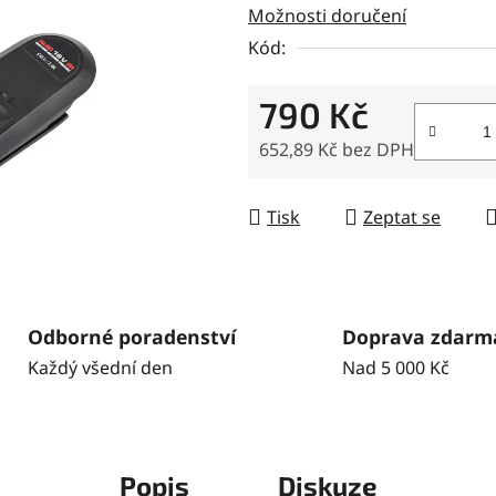
Možnosti doručení
z
5
Kód:
hvězdiček.
790 Kč
652,89 Kč bez DPH
Měrná cena:
Tisk
Zeptat se
Odborné poradenství
Doprava zdarm
Každý všední den
Nad 5 000 Kč
Popis
Diskuze