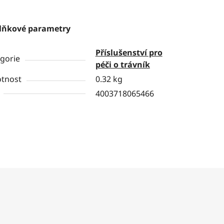
lňkové parametry
Příslušenství pro
gorie
péči o trávník
tnost
0.32 kg
4003718065466