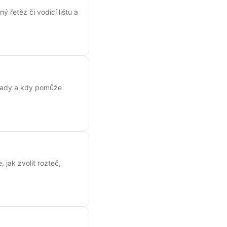
 řetěz či vodicí lištu a
závady a kdy pomůže
, jak zvolit rozteč,