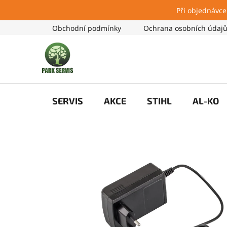
Při objednávce
Přejít
Obchodní podmínky
Ochrana osobních údaj
na
obsah
SERVIS
AKCE
STIHL
AL-KO