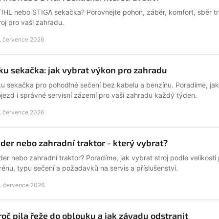
IHL nebo STIGA sekačka? Porovnejte pohon, záběr, komfort, sběr trá
roj pro vaši zahradu.
. července 2026
ku sekačka: jak vybrat výkon pro zahradu
u sekačka pro pohodlné sečení bez kabelu a benzínu. Poradíme, jak z
jezd i správné servisní zázemí pro vaši zahradu každý týden.
. července 2026
ider nebo zahradní traktor - který vybrat?
der nebo zahradní traktor? Poradíme, jak vybrat stroj podle velikosti
rénu, typu sečení a požadavků na servis a příslušenství.
. července 2026
roč pila řeže do oblouku a jak závadu odstranit