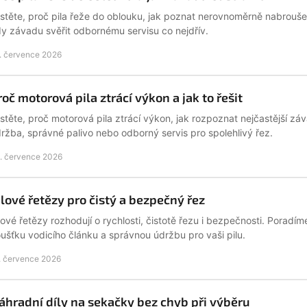
istěte, proč pila řeže do oblouku, jak poznat nerovnoměrně nabroušený
y závadu svěřit odbornému servisu co nejdřív.
. července 2026
roč motorová pila ztrácí výkon a jak to řešit
istěte, proč motorová pila ztrácí výkon, jak rozpoznat nejčastější 
ržba, správné palivo nebo odborný servis pro spolehlivý řez.
. července 2026
ilové řetězy pro čistý a bezpečný řez
lové řetězy rozhodují o rychlosti, čistotě řezu i bezpečnosti. Poradíme
oušťku vodicího článku a správnou údržbu pro vaši pilu.
. července 2026
áhradní díly na sekačky bez chyb při výběru