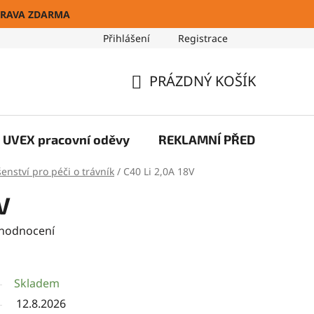
RAVA ZDARMA
Přihlášení
Registrace
Blog
PRÁZDNÝ KOŠÍK
NÁKUPNÍ
KOŠÍK
UVEX pracovní oděvy
REKLAMNÍ PŘEDMĚTY
šenství pro péči o trávník
/
C40 Li 2,0A 18V
V
 hodnocení
Skladem
12.8.2026