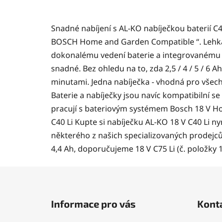
Snadné nabíjení s AL-KO nabíječkou baterií C40
BOSCH Home and Garden Compatible “. Lehká, š
dokonalému vedení baterie a integrovanému LE
snadné. Bez ohledu na to, zda 2,5 / 4 / 5 / 6 A
minutami. Jedna nabíječka - vhodná pro vše
Baterie a nabíječky jsou navíc kompatibilní s
pracují s bateriovým systémem Bosch 18 V Ho
C40 Li Kupte si nabíječku AL-KO 18 V C40 Li 
některého z našich specializovaných prodejc
4,4 Ah, doporučujeme 18 V C75 Li (č. položky 
Z
á
Informace pro vás
Kont
p
a