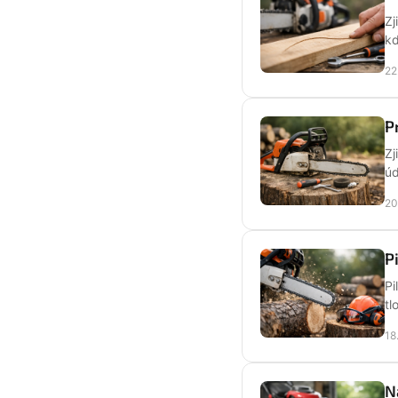
Zj
kd
22
P
Zj
úd
20
P
Pi
tl
18
N