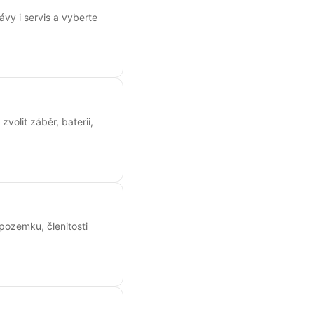
vy i servis a vyberte
volit záběr, baterii,
 pozemku, členitosti