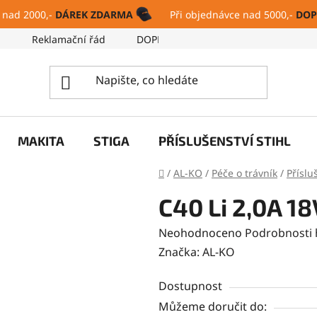
 nad 2000,-
DÁREK ZDARMA
Při objednávce nad 5000,-
DOP
ů
Reklamační řád
DOPRAVA A PLATBA
SERVIS
MAKITA
STIGA
PŘÍSLUŠENSTVÍ STIHL
Domů
/
AL-KO
/
Péče o trávník
/
Příslu
C40 Li 2,0A 18
Průměrné
Neohodnoceno
Podrobnosti
hodnocení
Značka:
AL-KO
produktu
Dostupnost
je
Můžeme doručit do:
0,0