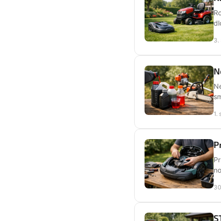
Ro
dl
3.
N
Ne
sm
1.
P
Pr
no
30
S