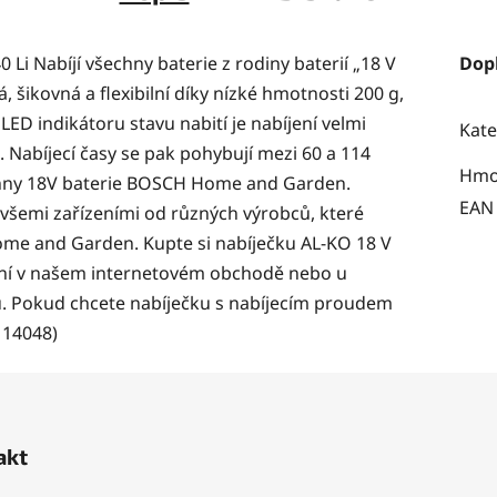
 Li Nabíjí všechny baterie z rodiny baterií „18 V
Dop
ikovná a flexibilní díky nízké hmotnosti 200 g,
D indikátoru stavu nabití je nabíjení velmi
Kate
h. Nabíjecí časy se pak pohybují mezi 60 a 114
Hmo
chny 18V baterie BOSCH Home and Garden.
EAN
e všemi zařízeními od různých výrobců, které
me and Garden. Kupte si nabíječku AL-KO 18 V
nyní v našem internetovém obchodě nebo u
ů. Pokud chcete nabíječku s nabíjecím proudem
114048)
akt