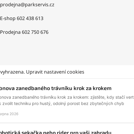
prodejna
@
parkservis.cz
E-shop 602 438 613
Prodejna 602 750 676
 vyhrazena.
Upravit nastavení cookies
bnova zanedbaného trávníku krok za krokem
nova zanedbaného trávníku krok za krokem: zjistěte, kdy stačí verti
k zvolit techniku pro hustý, odolný porost bez zbytečných chyb
 srpna 2026
obotická sekačka nebo rider pro vaši zahradu