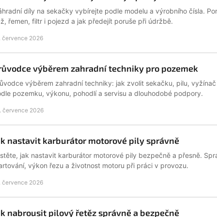
hradní díly na sekačky vybírejte podle modelu a výrobního čísla. P
ž, řemen, filtr i pojezd a jak předejít poruše při údržbě.
. července 2026
růvodce výběrem zahradní techniky pro pozemek
ůvodce výběrem zahradní techniky: jak zvolit sekačku, pilu, vyžínač
dle pozemku, výkonu, pohodlí a servisu a dlouhodobé podpory.
. července 2026
ak nastavit karburátor motorové pily správně
istěte, jak nastavit karburátor motorové pily bezpečně a přesně. Spr
artování, výkon řezu a životnost motoru při práci v provozu.
. července 2026
ak nabrousit pilový řetěz správně a bezpečně