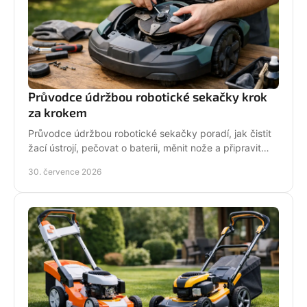
Průvodce údržbou robotické sekačky krok
za krokem
Průvodce údržbou robotické sekačky poradí, jak čistit
žací ústrojí, pečovat o baterii, měnit nože a připravit
stroj na zimní odstávku v celé sezoně.
30. července 2026