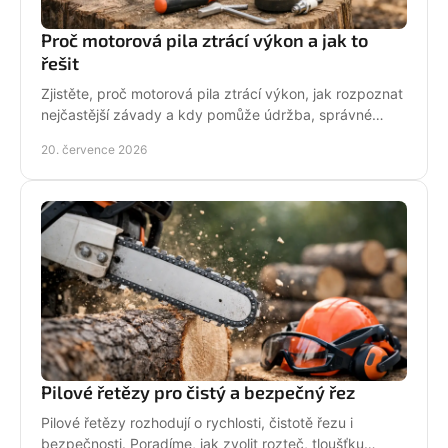
Proč motorová pila ztrácí výkon a jak to
řešit
Zjistěte, proč motorová pila ztrácí výkon, jak rozpoznat
nejčastější závady a kdy pomůže údržba, správné
palivo nebo odborný servis pro spolehlivý řez.
20. července 2026
Pilové řetězy pro čistý a bezpečný řez
Pilové řetězy rozhodují o rychlosti, čistotě řezu i
bezpečnosti. Poradíme, jak zvolit rozteč, tloušťku