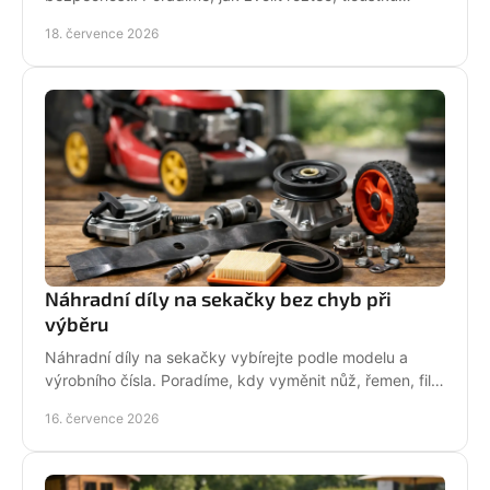
vodicího článku a správnou údržbu pro vaši pilu.
18. července 2026
Náhradní díly na sekačky bez chyb při
výběru
Náhradní díly na sekačky vybírejte podle modelu a
výrobního čísla. Poradíme, kdy vyměnit nůž, řemen, filtr
i pojezd a jak předejít poruše při údržbě.
16. července 2026