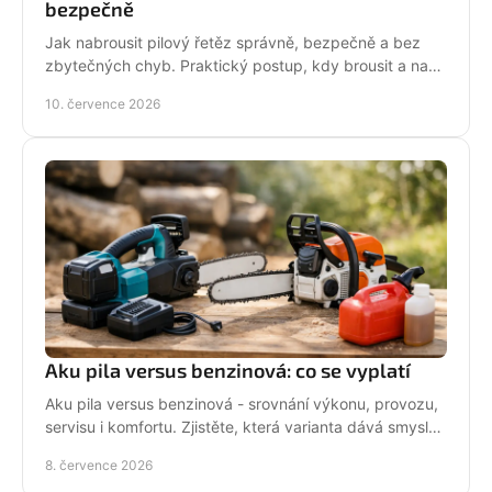
bezpečně
Jak nabrousit pilový řetěz správně, bezpečně a bez
zbytečných chyb. Praktický postup, kdy brousit a na
co si dát pozor při údržbě pily.
10. července 2026
Aku pila versus benzinová: co se vyplatí
Aku pila versus benzinová - srovnání výkonu, provozu,
servisu i komfortu. Zjistěte, která varianta dává smysl
pro vaši práci.
8. července 2026