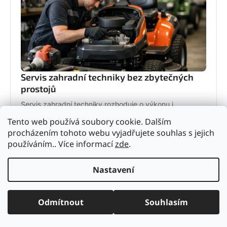
Servis zahradní techniky bez zbytečných
prostojů
Servis zahradní techniky rozhoduje o výkonu i
životnosti stroje. Zjistěte, kdy řešit údržbu, co
Tento web používá soubory cookie. Dalším
nepodcenit a proč se vyplatí odborný servis.
procházením tohoto webu vyjadřujete souhlas s jejich
4. června 2026
používáním.. Více informací
zde
.
Nastavení
Odmítnout
Souhlasím