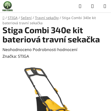
Přejít
Hledat
NÁKUP
na
KOŠÍK
obsah
Domů
/
STIGA
/
Sečení
/
Travní sekačky
/
Stiga Combi 340e kit
bateriová travní sekačka
Stiga Combi 340e kit
bateriová travní sekačka
Průměrné
Neohodnoceno
Podrobnosti hodnocení
hodnocení
Značka:
STIGA
produktu
je
0,0
z
5
hvězdiček.