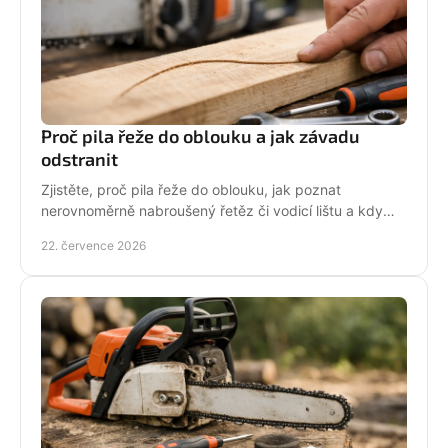
Proč pila řeže do oblouku a jak závadu
odstranit
Zjistěte, proč pila řeže do oblouku, jak poznat
nerovnoměrně nabroušený řetěz či vodicí lištu a kdy
závadu svěřit odbornému servisu co nejdřív.
22. července 2026