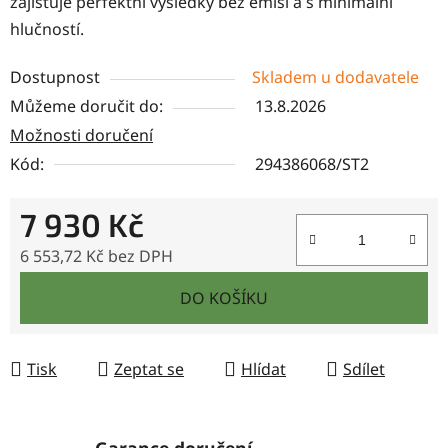
zajišťuje perfektní výsledky bez emisí a s minimální
hlučností.
Dostupnost
Skladem u dodavatele
Můžeme doručit do:
13.8.2026
Možnosti doručení
Kód:
294386068/ST2
7 930 Kč
6 553,72 Kč bez DPH
Měrná cena:
DO KOŠÍKU
Tisk
Zeptat se
Hlídat
Sdílet