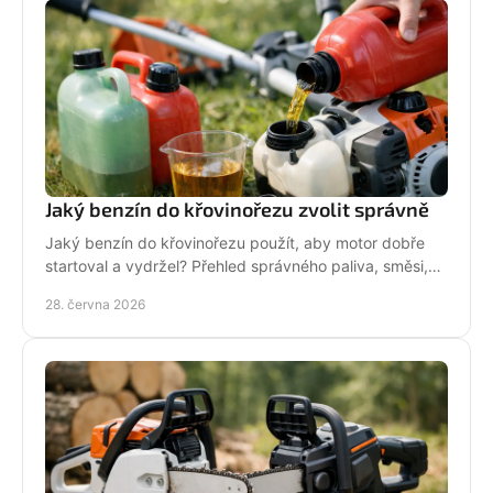
Jaký benzín do křovinořezu zvolit správně
Jaký benzín do křovinořezu použít, aby motor dobře
startoval a vydržel? Přehled správného paliva, směsi,
oleje i častých chyb.
28. června 2026