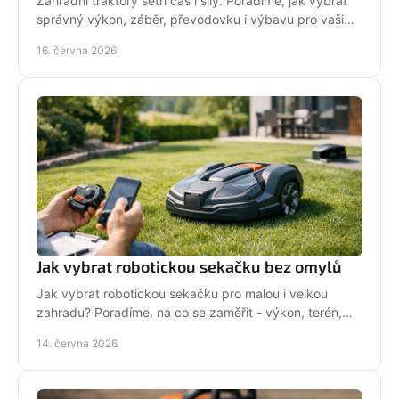
Zahradní traktory šetří čas i síly. Poradíme, jak vybrat
správný výkon, záběr, převodovku i výbavu pro vaši
zahradu a provoz.
16. června 2026
Jak vybrat robotickou sekačku bez omylů
Jak vybrat robotickou sekačku pro malou i velkou
zahradu? Poradíme, na co se zaměřit - výkon, terén,
baterii, servis i funkce navíc.
14. června 2026