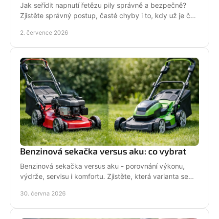
Jak seřídit napnutí řetězu pily správně a bezpečně?
Zjistěte správný postup, časté chyby i to, kdy už je čas
na servis pily.
2. července 2026
Benzinová sekačka versus aku: co vybrat
Benzinová sekačka versus aku - porovnání výkonu,
výdrže, servisu i komfortu. Zjistěte, která varianta se
hodí pro vaši zahradu a práci.
30. června 2026