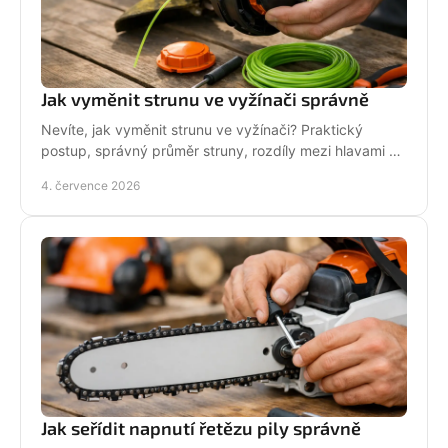
Jak vyměnit strunu ve vyžínači správně
Nevíte, jak vyměnit strunu ve vyžínači? Praktický
postup, správný průměr struny, rozdíly mezi hlavami a
tipy pro delší životnost.
4. července 2026
Jak seřídit napnutí řetězu pily správně