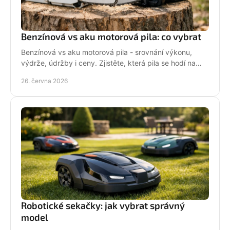
Benzínová vs aku motorová pila: co vybrat
Benzínová vs aku motorová pila - srovnání výkonu,
výdrže, údržby i ceny. Zjistěte, která pila se hodí na
zahradu, sad i náročné řezání.
26. června 2026
Robotické sekačky: jak vybrat správný
model