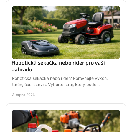
Robotická sekačka nebo rider pro vaši
zahradu
Robotická sekačka nebo rider? Porovnejte výkon,
terén, čas i servis. Vyberte stroj, který bude
dlouhodobě fungovat na vaší zahradě pro každou
3. srpna 2026
sezónu.