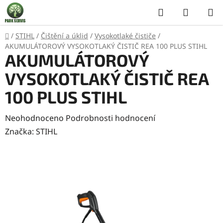
Přejít
Hledat
NÁKUP
na
KOŠÍK
obsah
Domů
/
STIHL
/
Čištění a úklid
/
Vysokotlaké čističe
/
AKUMULÁTOROVÝ VYSOKOTLAKÝ ČISTIČ REA 100 PLUS STIHL
AKUMULÁTOROVÝ
VYSOKOTLAKÝ ČISTIČ REA
100 PLUS STIHL
Průměrné
Neohodnoceno
Podrobnosti hodnocení
hodnocení
Značka:
STIHL
produktu
je
0,0
z
5
hvězdiček.