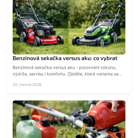
Benzinová sekačka versus aku: co vybrat
Benzinová sekačka versus aku - porovnání výkonu,
výdrže, servisu i komfortu. Zjistěte, která varianta se
hodí pro vaši zahradu a práci.
30. června 2026