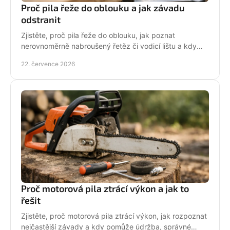
Proč pila řeže do oblouku a jak závadu
odstranit
Zjistěte, proč pila řeže do oblouku, jak poznat
nerovnoměrně nabroušený řetěz či vodicí lištu a kdy
závadu svěřit odbornému servisu co nejdřív.
22. července 2026
Proč motorová pila ztrácí výkon a jak to
řešit
Zjistěte, proč motorová pila ztrácí výkon, jak rozpoznat
nejčastější závady a kdy pomůže údržba, správné