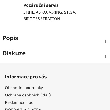
Pozáruční servis
STIHL, AL-KO, VIKING, STIGA,
BRIGGS&STRATTON
Popis
Diskuze
Z
á
Informace pro vás
p
a
Obchodní podmínky
t
Ochrana osobních údajů
í
Reklamační řád
DOPRAVA A PLATBA