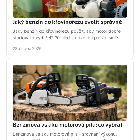
Jaký benzín do křovinořezu zvolit správně
Jaký benzín do křovinořezu použít, aby motor dobře
startoval a vydržel? Přehled správného paliva, směsi,
oleje i častých chyb.
28. června 2026
Benzínová vs aku motorová pila: co vybrat
Benzínová vs aku motorová pila - srovnání výkonu,