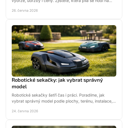
výdrže, údržby i ceny. Zjistěte, která pila se hodí na
zahradu, sad i náročné řezání.
26. června 2026
Robotické sekačky: jak vybrat správný
model
Robotické sekačky šetří čas i práci. Poradíme, jak
vybrat správný model podle plochy, terénu, instalace,
servisu a provozních nároků.
24. června 2026