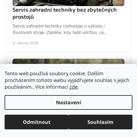
Servis zahradní techniky bez zbytečných
prostojů
Servis zahradní techniky rozhoduje o výkonu i
životnosti stroje. Zjistěte, kdy řešit údržbu, co
nepodcenit a proč se vyplatí odborný servis.
4. června 2026
Tento web používá soubory cookie. Dalším
procházením tohoto webu vyjadřujete souhlas s jejich
používáním.. Více informací
zde
.
Nastavení
Ochranné pomůcky pro práci s pilou
Odmítnout
Souhlasím
Ochranné pomůcky pro práci s pilou výrazně snižují
riziko úrazu. Poradíme, co vybrat pro hobby použití i