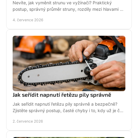
Nevíte, jak vyměnit strunu ve vyžínači? Praktický
postup, správný průměr struny, rozdíly mezi hlavami a
tipy pro delší životnost.
4. července 2026
Jak seřídit napnutí řetězu pily správně
Jak seřídit napnutí řetězu pily správně a bezpečně?
Zjistěte správný postup, časté chyby i to, kdy už je čas
na servis pily.
2. července 2026