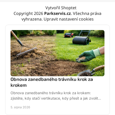
Vytvořil Shoptet
Copyright 2026
Parkservis.cz
. Všechna práva
vyhrazena.
Upravit nastavení cookies
Obnova zanedbaného trávníku krok za
krokem
Obnova zanedbaného trávníku krok za krokem:
zjistěte, kdy stačí vertikutace, kdy přesít a jak zvolit
techniku pro hustý, odolný porost bez zbytečných
5. srpna 2026
chyb