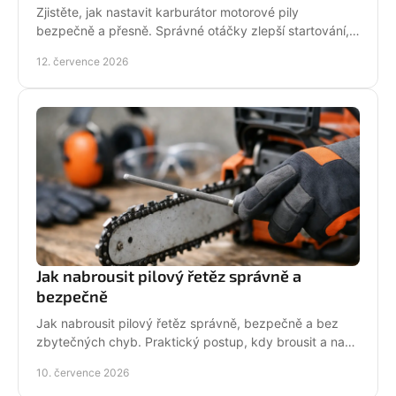
Zjistěte, jak nastavit karburátor motorové pily
bezpečně a přesně. Správné otáčky zlepší startování,
výkon řezu a životnost motoru při práci v provozu.
12. července 2026
Jak nabrousit pilový řetěz správně a
bezpečně
Jak nabrousit pilový řetěz správně, bezpečně a bez
zbytečných chyb. Praktický postup, kdy brousit a na
co si dát pozor při údržbě pily.
10. července 2026