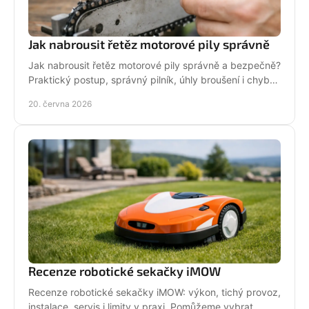
Jak nabrousit řetěz motorové pily správně
Jak nabrousit řetěz motorové pily správně a bezpečně?
Praktický postup, správný pilník, úhly broušení i chyby,
které zkracují životnost.
20. června 2026
Recenze robotické sekačky iMOW
Recenze robotické sekačky iMOW: výkon, tichý provoz,
instalace, servis i limity v praxi. Pomůžeme vybrat