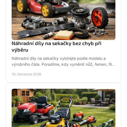
Náhradní díly na sekačky bez chyb při
výběru
Náhradní díly na sekačky vybírejte podle modelu a
výrobního čísla. Poradíme, kdy vyměnit nůž, řemen, filtr
i pojezd a jak předejít poruše při údržbě.
16. července 2026