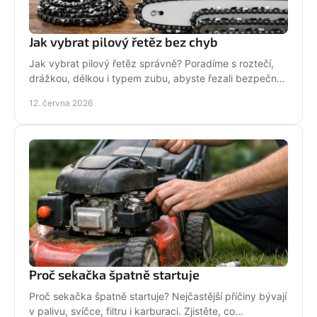
Jak vybrat pilový řetěz bez chyb
Jak vybrat pilový řetěz správně? Poradíme s roztečí,
drážkou, délkou i typem zubu, abyste řezali bezpečně,
rychle a bez zbytečných chyb.
12. června 2026
Proč sekačka špatně startuje
Proč sekačka špatně startuje? Nejčastější příčiny bývají
v palivu, svíčce, filtru i karburaci. Zjistěte, co