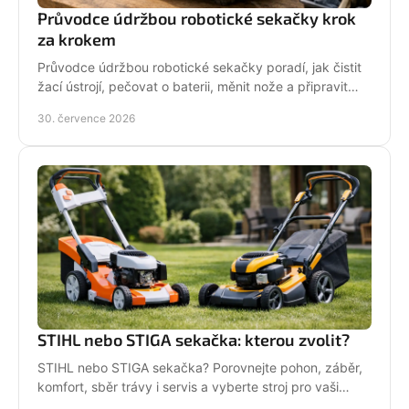
Průvodce údržbou robotické sekačky krok
za krokem
Průvodce údržbou robotické sekačky poradí, jak čistit
žací ústrojí, pečovat o baterii, měnit nože a připravit
stroj na zimní odstávku v celé sezoně.
30. července 2026
STIHL nebo STIGA sekačka: kterou zvolit?
STIHL nebo STIGA sekačka? Porovnejte pohon, záběr,
komfort, sběr trávy i servis a vyberte stroj pro vaši
zahradu.