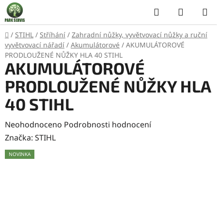
Přejít
Hledat
NÁKUP
na
KOŠÍK
obsah
Domů
/
STIHL
/
Stříhání
/
Zahradní nůžky, vyvětvovací nůžky a ruční
vyvětvovací nářadí
/
Akumulátorové
/
AKUMULÁTOROVÉ
PRODLOUŽENÉ NŮŽKY HLA 40 STIHL
AKUMULÁTOROVÉ
PRODLOUŽENÉ NŮŽKY HLA
40 STIHL
Průměrné
Neohodnoceno
Podrobnosti hodnocení
hodnocení
Značka:
STIHL
produktu
NOVINKA
je
0,0
z
5
hvězdiček.