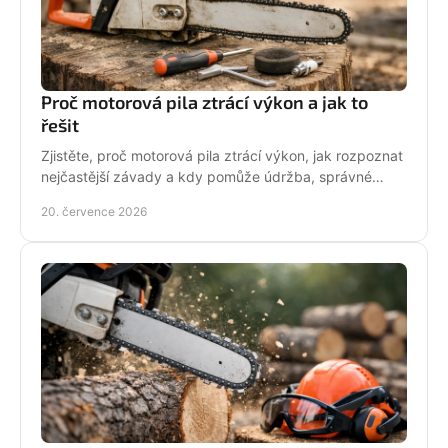
Proč motorová pila ztrácí výkon a jak to
řešit
Zjistěte, proč motorová pila ztrácí výkon, jak rozpoznat
nejčastější závady a kdy pomůže údržba, správné
palivo nebo odborný servis pro spolehlivý řez.
20. července 2026