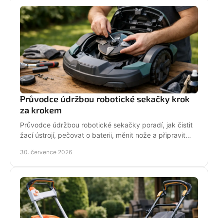
Průvodce údržbou robotické sekačky krok
za krokem
Průvodce údržbou robotické sekačky poradí, jak čistit
žací ústrojí, pečovat o baterii, měnit nože a připravit
stroj na zimní odstávku v celé sezoně.
30. července 2026