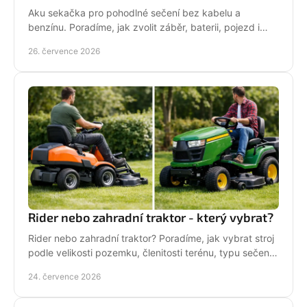
Aku sekačka pro pohodlné sečení bez kabelu a
benzínu. Poradíme, jak zvolit záběr, baterii, pojezd i
správné servisní zázemí pro vaši zahradu každý týden.
26. července 2026
Rider nebo zahradní traktor - který vybrat?
Rider nebo zahradní traktor? Poradíme, jak vybrat stroj
podle velikosti pozemku, členitosti terénu, typu sečení
a požadavků na servis a příslušenství.
24. července 2026