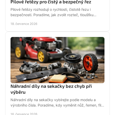
Pilové řetězy pro čistý a bezpečný řez
Pilové řetězy rozhodují o rychlosti, čistotě řezu i
bezpečnosti. Poradíme, jak zvolit rozteč, tloušťku
vodicího článku a správnou údržbu pro vaši pilu.
18. července 2026
Náhradní díly na sekačky bez chyb při
výběru
Náhradní díly na sekačky vybírejte podle modelu a
výrobního čísla. Poradíme, kdy vyměnit nůž, řemen, filtr
i pojezd a jak předejít poruše při údržbě.
16. července 2026