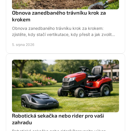
Obnova zanedbaného trávníku krok za
krokem
Obnova zanedbaného trávníku krok za krokem:
zjistěte, kdy stačí vertikutace, kdy přesít a jak zvolit
techniku pro hustý, odolný porost bez zbytečných
5. srpna 2026
chyb
Robotická sekačka nebo rider pro vaši
zahradu