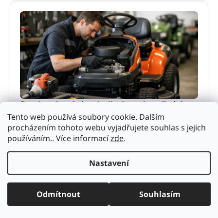
Servis zahradní techniky bez zbytečných
prostojů
Tento web používá soubory cookie. Dalším
procházením tohoto webu vyjadřujete souhlas s jejich
Servis zahradní techniky rozhoduje o výkonu i
používáním.. Více informací
zde
.
životnosti stroje. Zjistěte, kdy řešit údržbu, co
nepodcenit a proč se vyplatí odborný servis.
4. června 2026
Nastavení
Odmítnout
Souhlasím