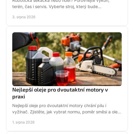
Robotická sekačka nebo rider? Porovnejte výkon,
terén, čas i servis. Vyberte stroj, který bude
dlouhodobě fungovat na vaší zahradě pro každou
3. srpna 2026
sezónu.
Nejlepší oleje pro dvoutaktní motory v
praxi
Nejlepší oleje pro dvoutaktní motory chrání pilu i
vyžínač. Zjistěte, jak vybrat normu, poměr směsi a olej
podle práce stroje pro spolehlivější provoz.
1. srpna 2026