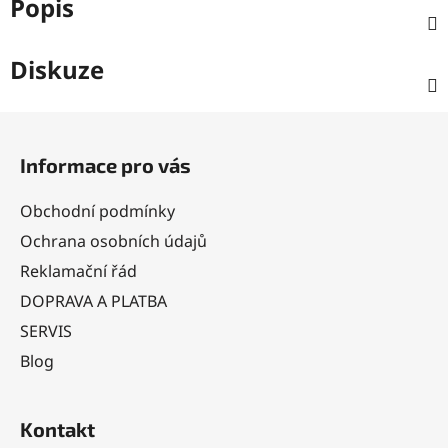
Popis
Diskuze
Z
á
Informace pro vás
p
a
Obchodní podmínky
t
Ochrana osobních údajů
í
Reklamační řád
DOPRAVA A PLATBA
SERVIS
Blog
Kontakt