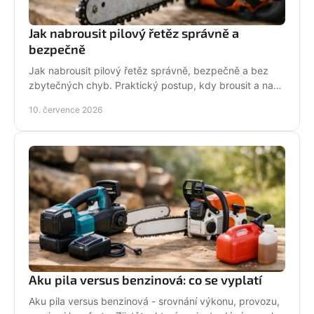
Jak nabrousit pilový řetěz správně a
bezpečně
Jak nabrousit pilový řetěz správně, bezpečně a bez
zbytečných chyb. Praktický postup, kdy brousit a na
co si dát pozor při údržbě pily.
10. července 2026
Aku pila versus benzinová: co se vyplatí
Aku pila versus benzinová - srovnání výkonu, provozu,