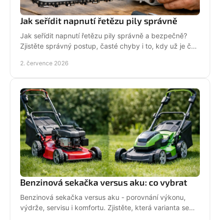
Jak seřídit napnutí řetězu pily správně
Jak seřídit napnutí řetězu pily správně a bezpečně?
Zjistěte správný postup, časté chyby i to, kdy už je čas
na servis pily.
2. července 2026
Benzinová sekačka versus aku: co vybrat
Benzinová sekačka versus aku - porovnání výkonu,
výdrže, servisu i komfortu. Zjistěte, která varianta se
hodí pro vaši zahradu a práci.