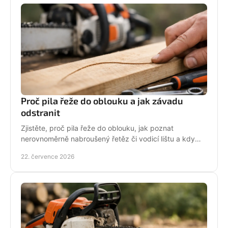
Proč pila řeže do oblouku a jak závadu
odstranit
Zjistěte, proč pila řeže do oblouku, jak poznat
nerovnoměrně nabroušený řetěz či vodicí lištu a kdy
závadu svěřit odbornému servisu co nejdřív.
22. července 2026